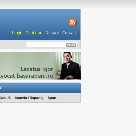
Login
Cont nou
Despre
Contact
e)
Cultură
Interviu / Reportaj
Sport