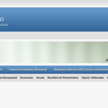
Ro
omânia
ri
Centre Universitare (Romania)
Rezultate admitere 2012 (studii universitar
are Europeană
Economie
Social
Românii de Pretutindeni
Opinii / Editoriale