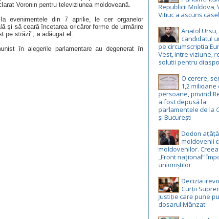
declarat Voronin pentru televiziunea moldoveană.
Republicii Moldova, 
Vitiuc a ascuns case
i la evenimentele din 7 aprilie, le cer organelor
ă şi să ceară încetarea oricăror forme de urmărire
Anatol Ursu,
st pe străzi", a adăugat el.
candidatul u
pe circumscriptia E
munist în alegerile parlamentare au degenerat în
Vest, intre viziune, r
solutii pentru diasp
O cerere, s
1,2 milioane
persoane, privind R
a fost depusă la
parlamentele de la 
și București
Dodon ațâță
moldovenii c
moldovenilor. Creea
„Front național” împ
unioniștilor
Decizia irevo
Curții Supr
Justiție care pune pu
dosarul Mânzat