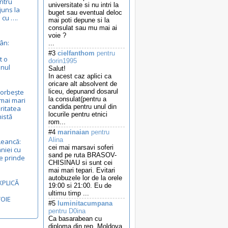
entru
universitate si nu intri la
juns la
buget sau eventual deloc
 cu ….
mai poti depune si la
consulat sau mu mai ai
voie ?
ân:
...
#3
cielfanthom
pentru
t o
dorin1995
anul
Salut!
In acest caz aplici ca
oricare alt absolvent de
vorbește
liceu, depunand dosarul
la consulat(pentru a
mai mari
candida pentru unul din
ritatea
locurile pentru etnici
nistă
rom...
#4
marinaian
pentru
Alina
Leancă:
cei mai marsavi soferi
niei cu
sand pe ruta BRASOV-
e prinde
CHISINAU si sunt cei
mai mari tepari. Evitari
autobuzele lor de la orele
XPLICĂ
19:00 si 21:00. Eu de
ultimu timp ...
VOIE
#5
luminitacumpana
pentru D0ina
Ca basarabean cu
diploma din rep. Moldova