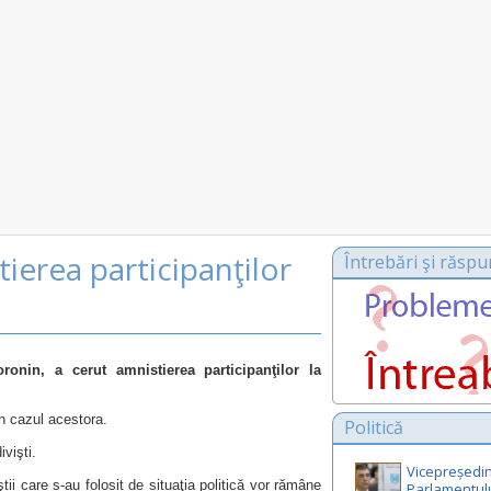
ierea participanţilor
Întrebări şi răspu
onin, a cerut amnistierea participanţilor la
în cazul acestora.
Politică
ivişti.
Vicepreședin
tii care s-au folosit de situaţia politică vor rămâne
Parlamentul