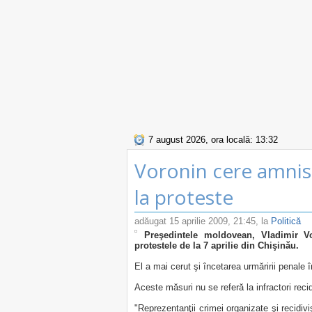
7 august 2026, ora locală: 13:32
Voronin cere amnist
la proteste
adăugat
15 aprilie 2009, 21:45
, la
Politică
Preşedintele moldovean, Vladimir Vor
protestele de la 7 aprilie din Chişinău.
El a mai cerut şi încetarea urmăririi penale 
Aceste măsuri nu se referă la infractori recid
"Reprezentanţii crimei organizate şi recidiviş