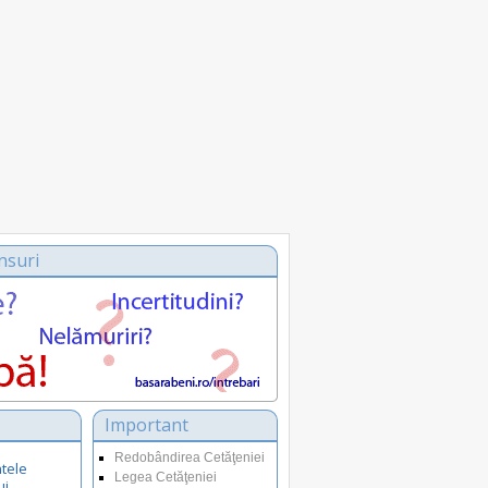
nsuri
Important
Redobândirea Cetăţeniei
tele
Legea Cetăţeniei
ui