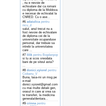
, nu e nevoie de
echivalare dar ca romani
cu diploma de la Moldova
e necesar de echivalat la
CNRED. Cu o ase...
#6
adaiulica
pentru
nicu_d
salut, anul trecut nu a
fost nevoie de echivalare
de diploma cei de la
universitate ocupanduse
personal, dar trebuie sa
intrebi la universitatea
care ...
#7
lilik
pentru Bogdanpop
si tu ai scos vreodata
bani de pe siteul asta?
...
#8
donici.vyiorel
pentru
Ciobanu_V
Buna, lasa-mi un msg pe
e-mail
donici.vyiorel@gmail.com
cu mai multe detalii gen,
orasul in care ai vrea sa
te transferi, la medicina
generala/dentara...
#9
crinna
pentru