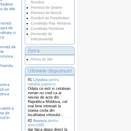
Române
Vladimir
Permisul de Şedere
le de ANI
Permisul de Muncă
Românii de Pretutindeni
nionist
Constituţia Rep. Moldova
uropa de
Constituția României
ealitate si
Declarația de
ora
Independență
emnată de
Extra
 de
eUnirea
Arhiva de Știri
Chișinău
Ultimele răspunsuri
#1
Lilyutza
pentru
ontra
natalita.popescu
Odata ce esti si cetatean
ză un
roman nu cred ca ai
otriva
nevoie de acte din
Republica Moldova, cel
mai bine intrenati la
cabilă a
starea civila din
eme de
localitatea viitorului...
nct în
#2
Anusca
pentru
dorin1995
dar daca depui direct la