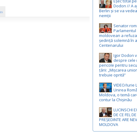
Eșec total p
Dodon // A a
Berlin și se va vedea
us
nemții
Senator rom
Parlamentul
moldovean a refuza
ședință solemnă în 
Centenarului
Igor Dodon 
despre cele 
pericole pentru secu
țării: „Mișcarea unio
trebuie oprită”
VIDEO/Iurie 
Unirea Româ
Moldova, o temă car
contur la Chișinău
LUCINSCHI E
DE CE FEL DE
PREȘEDINTE ARE NE
MOLDOVA