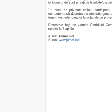
în locuri unde sunt privaţi de libertate", a 
"În ceea ce priveşte ceilalţi participanţ
competente să decreteze o amnistie general
împotriva participanţilor la acţiunile de prote
Protestele faţă de victoria Partidului Co
revolte la 7 aprilie.
Autor:
Jurnal.md
Sursa:
www.jurnal.md