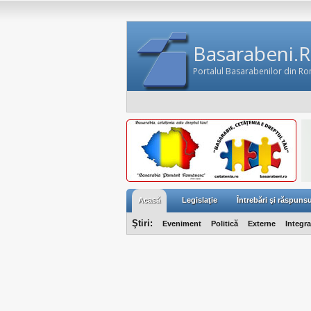
Basarabeni.
Portalul Basarabenilor din R
Acasă
Legislaţie
Întrebări şi răspunsu
Ştiri:
Eveniment
Politică
Externe
Integr