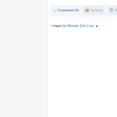
Comentarii (0)
Tipăreşte
S
‹ înapoi la
Ultimele Ştiri
|
sus ▲