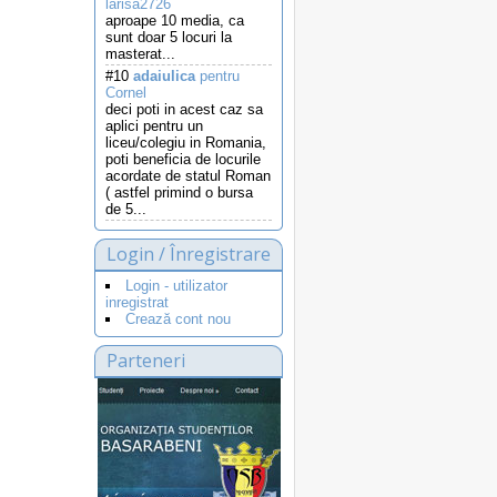
larisa2726
aproape 10 media, ca
sunt doar 5 locuri la
masterat...
#10
adaiulica
pentru
Cornel
deci poti in acest caz sa
aplici pentru un
liceu/colegiu in Romania,
poti beneficia de locurile
acordate de statul Roman
( astfel primind o bursa
de 5...
Login / Înregistrare
Login - utilizator
inregistrat
Crează cont nou
Parteneri