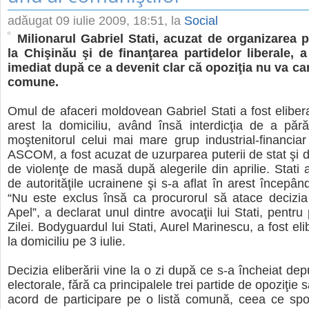
adăugat
09 iulie 2009, 18:51
, la
Social
Milionarul Gabriel Stati, acuzat de organizarea p
la Chişinău şi de finanţarea partidelor liberale, a
imediat după ce a devenit clar că opoziţia nu va ca
comune.
Omul de afaceri moldovean Gabriel Stati a fost elibera
arest la domiciliu, având însă interdicţia de a părăs
moştenitorul celui mai mare grup industrial-financia
ASCOM, a fost acuzat de uzurparea puterii de stat şi 
de violenţe de masă după alegerile din aprilie. Stati a
de autorităţile ucrainene şi s-a aflat în arest începând
“Nu este exclus însă ca procurorul să atace decizia
Apel”, a declarat unul dintre avocaţii lui Stati, pentru 
Zilei. Bodyguardul lui Stati, Aurel Marinescu, a fost eli
la domiciliu pe 3 iulie.
Decizia eliberării vine la o zi după ce s-a încheiat dep
electorale, fără ca principalele trei partide de opoziţie 
acord de participare pe o listă comună, ceea ce spo