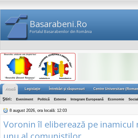
Basarabeni.Ro
Portalul Basarabenilor din România
Acasă
Legislaţie
Întrebări şi răspunsuri
Centre Universitare (Roman
Ştiri:
Eveniment
Politică
Externe
Integrare Europeană
Economie
Socia
8 august 2026, ora locală: 12:03
Voronin îl eliberează pe inamicul
unu al comuniştilor