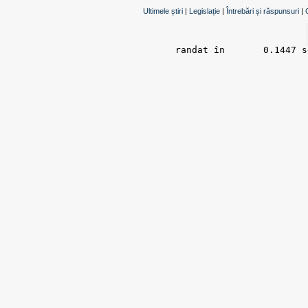
Ultimele știri
|
Legislație
|
Întrebări și răspunsuri
|
randat în 	0.