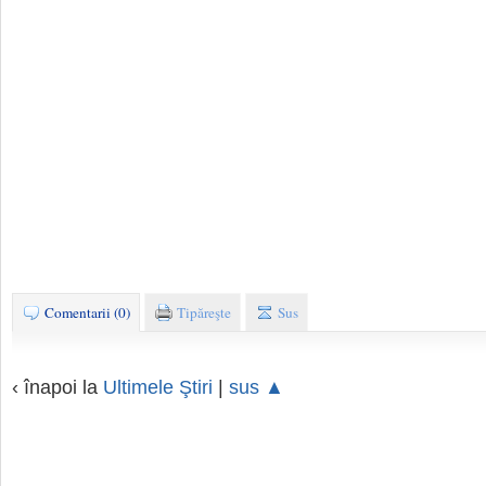
Comentarii (0)
Tipăreşte
Sus
‹ înapoi la
Ultimele Ştiri
|
sus ▲