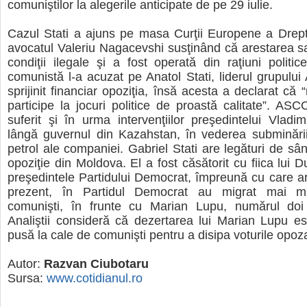
comuniştilor la alegerile anticipate de pe 29 iulie.
Cazul Stati a ajuns pe masa Curţii Europene a Drept
avocatul Valeriu Nagacevshi susţinând că arestarea sa
condiţii ilegale şi a fost operată din raţiuni politi
comunistă l-a acuzat pe Anatol Stati, liderul grupul
sprijinit financiar opoziţia, însă acesta a declarat că
participe la jocuri politice de proastă calitate”. A
suferit şi în urma intervenţiilor preşedintelui Vladi
lângă guvernul din Kazahstan, în vederea subminării
petrol ale companiei. Gabriel Stati are legături de sâ
opoziţie din Moldova. El a fost căsătorit cu fiica lui 
preşedintele Partidului Democrat, împreună cu care are
prezent, în Partidul Democrat au migrat mai mulţ
comunişti, în frunte cu Marian Lupu, numărul doi a
Analiştii consideră că dezertarea lui Marian Lupu es
pusă la cale de comunişti pentru a disipa voturile opoza
Autor:
Razvan Ciubotaru
Sursa:
www.cotidianul.ro