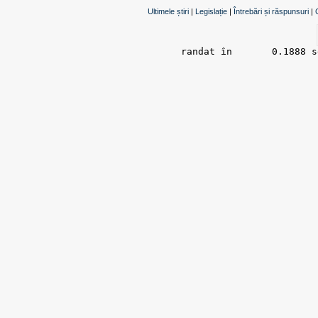
Ultimele știri
|
Legislație
|
Întrebări și răspunsuri
|
randat în 	0.