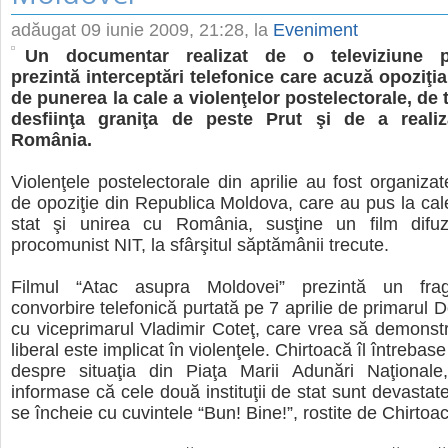
adăugat
09 iunie 2009, 21:28
, la
Eveniment
Un documentar realizat de o televiziune p
prezintă interceptări telefonice care acuză opoziţi
de punerea la cale a violenţelor postelectorale, de 
desfiinţa graniţa de peste Prut şi de a reali
România.
Violenţele postelectorale din aprilie au fost organizat
de opoziţie din Republica Moldova, care au pus la cale
stat şi unirea cu România, susţine un film difu
procomunist NIT, la sfârşitul săptămânii trecute.
Filmul “Atac asupra Moldovei” prezintă un frag
convorbire telefonică purtată pe 7 aprilie de primarul 
cu viceprimarul Vladimir Coteţ, care vrea să demonstr
liberal este implicat în violenţele. Chirtoacă îl întrebas
despre situaţia din Piaţa Marii Adunări Naţionale,
informase că cele două instituţii de stat sunt devastat
se încheie cu cuvintele “Bun! Bine!”, rostite de Chirtoa