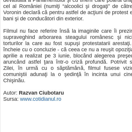
devastată a Parlamentului şi cu tinerii care poartă dra
cel al României (numiţi “alcoolici şi drogaţi” de cătr
Voronin declară că pentru astfel de acţiuni de protest 
bani şi de conducători din exterior.
Filmul nu face referire însă la imaginile care îi prezin
supraveghind arborarea steagului românesc şi nici
torturilor la care au fost supuşi protestatarii arestaţ
încheie cu o concluzie - că ceea ce nu a reuşit opoziţi
aprilie a realizat pe 3 iunie, blocând alegerea preşedi
aruncând astfel ţara într-o criză profundă. Potrivit si
Zilei, în urmă cu o săptămână, filmul fusese viz
comuniştii adunaţi la o şedinţă în incinta unui cin
Chişinău.
Autor:
Razvan Ciubotaru
Sursa:
www.cotidianul.ro