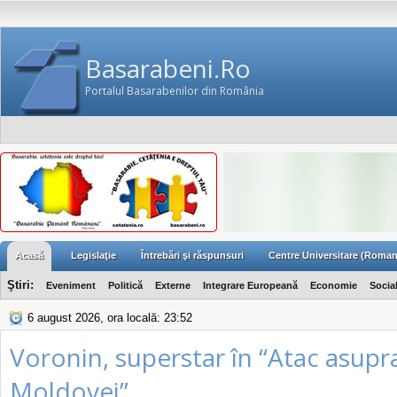
Basarabeni.Ro
Portalul Basarabenilor din România
Acasă
Legislaţie
Întrebări şi răspunsuri
Centre Universitare (Roman
Ştiri:
Eveniment
Politică
Externe
Integrare Europeană
Economie
Socia
6 august 2026, ora locală: 23:52
Voronin, superstar în “Atac asupr
Moldovei”