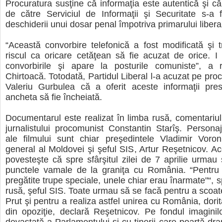
Procuratura susţine că informaţia este autentică şi că
de către Serviciul de Informaţii şi Securitate s-a 
deschiderii unui dosar penal împotriva primarului libera
“Această convorbire telefonică a fost modificată şi t
riscul ca oricare cetăţean să fie acuzat de orice. I
convorbirile şi apare la posturile comuniste”, a r
Chirtoacă. Totodată, Partidul Liberal l-a acuzat pe pro
Valeriu Gurbulea că a oferit aceste informaţii pres
ancheta să fie încheiată.
Documentarul este realizat în limba rusă, comentariul
jurnalistului procomunist Constantin Starîş. Personaj
ale filmului sunt chiar preşedintele Vladimir Voron
general al Moldovei şi şeful SIS, Artur Reşetnicov. A
povesteşte că spre sfârşitul zilei de 7 aprilie urmau 
punctele vamale de la graniţa cu România. “Pentru
pregătite trupe speciale, unele chiar erau înarmate"“, 
rusă, şeful SIS. Toate urmau să se facă pentru a scoate
Prut şi pentru a realiza astfel unirea cu România, dorită
din opoziţie, declară Reşetnicov. Pe fondul imaginil