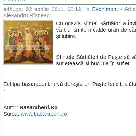
adăugat
22 aprilie 2011, 08:12
, la
Eveniment
• Artic
Alexandru Rîșneac
Cu ocazia Sfintei Sărbători a Înv
vă transmitem calde urări de sănă
şi iubire.
Sfintele Sărbători de Paşte să vă
sufletească şi bucurie în suflet.
Echipa basarabeni.ro vă doreşte un Paşte fericit, alătu
!
Autor:
Basarabeni.Ro
Sursa:
www.basarabeni.ro