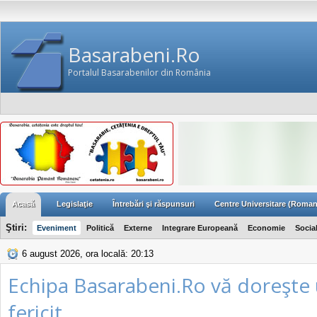
Basarabeni.Ro
Portalul Basarabenilor din România
Acasă
Legislaţie
Întrebări şi răspunsuri
Centre Universitare (Roman
Ştiri:
Eveniment
Politică
Externe
Integrare Europeană
Economie
Socia
6 august 2026, ora locală: 20:13
Echipa Basarabeni.Ro vă doreşte
fericit