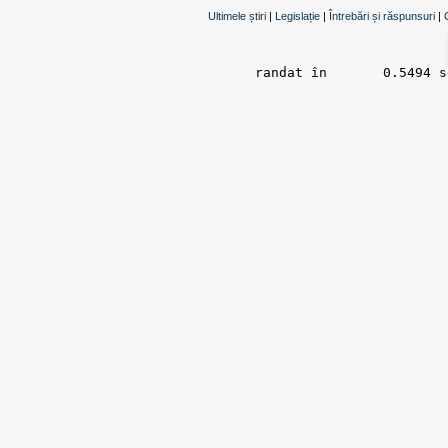
Ultimele știri
|
Legislație
|
Întrebări și răspunsuri
|
randat în 	0.