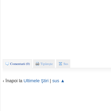
Comentarii (0)
Tipăreşte
Sus
‹ înapoi la
Ultimele Ştiri
|
sus ▲