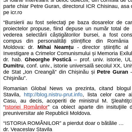
parte chiar Petre Guran, directorul ICR Chisinau, asa
pe icr.ro
“Bursierii au fost selectaţi pe baza dosarelor de ca
proiectelor propuse, fiind depuse un număr total de
vederea selectării câștigătorilor bursei, a fost const
compus din personalități științifice din România
Moldova: dr.
Mihai Neamțu
- director științific al 
Investigare a Crimelor Comunismului și Memoria Exil
dr. hab.
Gheorghe Postică
– prof. univ. istorie, U
Dumitru
, conf. univ., istorie universală secolul XX, U
de Stat „Ion Creangă” din Chișinău și
Petre Guran
–
Chişinău”.
Romanian Global News va prezinta, citand blogul
Stavila,
http://blog.nistru-prut.info
, lista celor care a
Casu, au decis, acoperiti de ministrul M. Şleahtiţc
“
Istoriei Românilor
” ca obiect aparte din insituţiile
preuniversitar ale Republicii Moldova.
“ISTORIA ROMÂNILOR” a pierdut doar o bătălie …
dr. Veaceslav Stavila