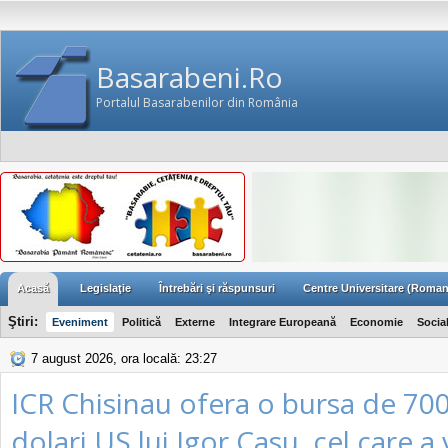
Basarabeni.Ro
Portalul Basarabenilor din România
Acasă
Legislaţie
Întrebări şi răspunsuri
Centre Universitare (Roman
Ştiri:
Eveniment
Politică
Externe
Integrare Europeană
Economie
Socia
7 august 2026, ora locală: 23:27
ICR Chisinau ofera o bursa de 70
dolari US lui Igor Casu, cel care a