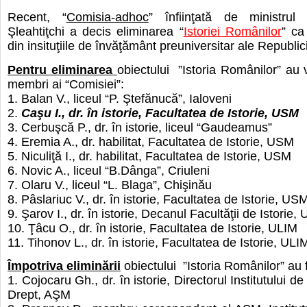
Recent, “
Comisia-adhoc
” înfiinţată de ministrul
Şleahtiţchi a decis eliminarea “
Istoriei Românilor
” ca
din insituţiile de învăţământ preuniversitar ale Republi
Pentru eliminarea
obiectului ”Istoria Românilor” au v
membri ai “Comisiei”:
1. Balan V., liceul “P. Ştefănucă”, Ialoveni
2.
Caşu I., dr. în istorie, Facultatea de Istorie, USM
3. Cerbuşcă P., dr. în istorie, liceul “Gaudeamus”
4. Eremia A., dr. habilitat, Facultatea de Istorie, USM
5. Niculiţă I., dr. habilitat, Facultatea de Istorie, USM
6. Novic A., liceul “B.Dânga”, Criuleni
7. Olaru V., liceul “L. Blaga”, Chişinău
8. Pâslariuc V., dr. în istorie, Facultatea de Istorie, US
9. Şarov I., dr. în istorie, Decanul Facultăţii de Istorie
10. Ţâcu O., dr. în istorie, Facultatea de Istorie, ULIM
11. Tihonov L., dr. în istorie, Facultatea de Istorie, ULI
Împotriva eliminării
obiectului ”Istoria Românilor” au f
1. Cojocaru Gh., dr. în istorie, Directorul Institutului de 
Drept, AŞM