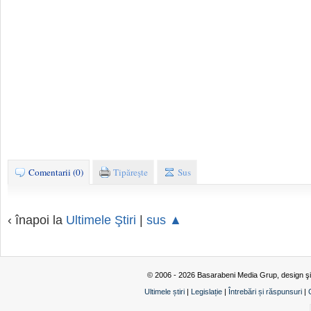
Comentarii (0)
Tipăreşte
Sus
‹ înapoi la
Ultimele Ştiri
|
sus ▲
© 2006 - 2026 Basarabeni Media Grup, design ş
Ultimele știri
|
Legislație
|
Întrebări și răspunsuri
|