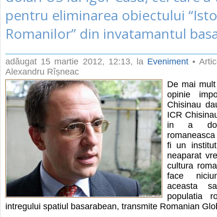
pentru eliminarea obiectului “Isto
Romanilor” din invatamantul bas
adăugat
15 martie 2012, 12:13
, la
Eveniment
• Artic
Alexandru Rîșneac
De mai mult 
opinie impo
Chisinau da
ICR Chisina
in a dou
romaneasca 
fi un instit
neaparat vre
cultura roma
face nici
aceasta s
populatia 
intregului spatiul basarabean, transmite Romanian Gl