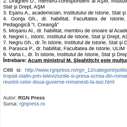
2. Dragnev D., membru-corespondent al AŞM, Institutul
Stat şi Drept, AŞM
3. Eşanu A., academician, Institutului de Istorie, Stat 
4. Gonţa Gh., dr. habilitat, Facultatea de Istorie,
Pedagogică “I. Creangă”
5. Moşanu Al., dr. habilitat, membru de onoare al Ac
6. Negrei I., istoric, Institutul de Istorie, Stat şi Drept, 
7. Negru Gh., dr. în istorie, Institutul de Istorie, Stat ş
8. Parasca P., dr. habilitat, Facultatea de Istorie, ULIM
9. Varta I., dr. în istorie, Institutul de Istorie, Stat şi Dr
Întrebare:
Acum ministrul M. Şleahtiţchi este mulţu
Cititi si:
http://www.rgnpress.ro/rgn_12/categorii/polit
tropait-stalin-prin-televiziunile-si-presa-scrisa-din-roma
reunirii-celor-doua-guverne-romanesti-la-iasi.html
Autor:
RGN Press
Sursa:
rgnpress.ro