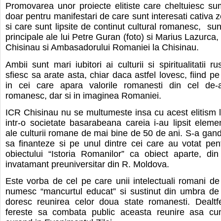
Promovarea unor proiecte elitiste care cheltuiesc s
doar pentru manifestari de care sunt interesati cativa 
si care sunt lipsite de continut cultural romanesc, sun
principale ale lui Petre Guran (foto) si Marius Lazurca,
Chisinau si Ambasadorului Romaniei la Chisinau.
Ambii sunt mari iubitori ai culturii si spiritualitatii r
sfiesc sa arate asta, chiar daca astfel lovesc, fiind pe l
in cei care apara valorile romanesti din cel de-a
romanesc, dar si in imaginea Romaniei.
ICR Chisinau nu se multumeste insa cu acest elitism li
intr-o societate basarabeana careia i-au lipsit elem
ale culturii romane de mai bine de 50 de ani. S-a gandi
sa finanteze si pe unul dintre cei care au votat pen
obiectului “Istoria Romanilor” ca obiect aparte, din i
invatamant preuniversitar din R. Moldova.
Este vorba de cel pe care unii intelectuali romani de 
numesc “mancurtul educat” si sustinut din umbra de 
doresc reunirea celor doua state romanesti. Dealtfe
fereste sa combata public aceasta reunire asa c