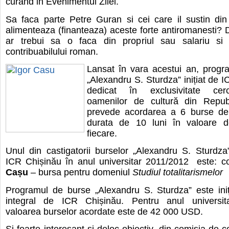
curand in Evenimentul Zilei.
Sa faca parte Petre Guran si cei care il sustin din
alimenteaza (finanteaza) aceste forte antiromanesti?
ar trebui sa o faca din propriul sau salariu si
contribuabilului roman.
Lansat în vara acestui an, progr
„Alexandru S. Sturdza” inițiat de I
dedicat în exclusivitate cerce
oamenilor de cultură din Repub
prevede acordarea a 6 burse de
durata de 10 luni în valoare
fiecare.
Unul din castigatorii burselor „Alexandru S. Sturdz
ICR Chișinău în anul universitar 2011/2012 este: co
Cașu
– bursa pentru domeniul
Studiul totalitarismelor
Programul de burse „Alexandru S. Sturdza” este iniți
integral de ICR Chișinău. Pentru anul universit
valoarea burselor acordate este de 42 000 USD.
Si foarte interesant si deloc obiectiv, din comisia de 