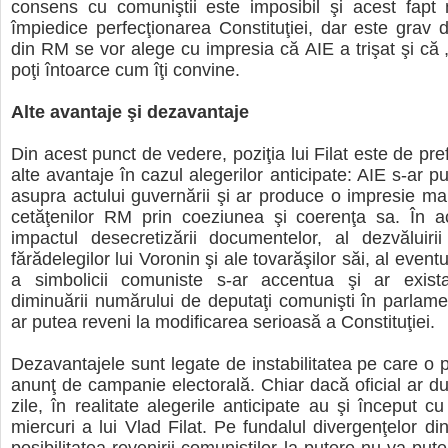
consens cu comuniştii este imposibil şi acest fapt 
împiedice perfecţionarea Constituţiei, dar este grav d
din RM se vor alege cu impresia că AIE a trişat şi că „
poţi întoarce cum îţi convine.
Alte avantaje şi dezavantaje
Din acest punct de vedere, poziţia lui Filat este de pref
alte avantaje în cazul alegerilor anticipate: AIE s-ar 
asupra actului guvernării şi ar produce o impresie m
cetăţenilor RM prin coeziunea şi coerenţa sa. În ac
impactul desecretizării documentelor, al dezvăluirii
fărădelegilor lui Voronin şi ale tovarăşilor săi, al eventu
a simbolicii comuniste s-ar accentua şi ar exista 
diminuării numărului de deputaţi comunişti în parlament
ar putea reveni la modificarea serioasă a Constituţiei.
Dezavantajele sunt legate de instabilitatea pe care o 
anunţ de campanie electorală. Chiar dacă oficial ar d
zile, în realitate alegerile anticipate au şi început c
miercuri a lui Vlad Filat. Pe fundalul divergenţelor dint