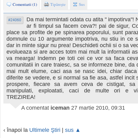
Comentarii (1)
Tipăreşte
Sus
Da mai termintati odata cu atita " impotirva"!
#24060
ar fi timpul sa facem ceva?! pai de sigur, Co
place sa profite de pe spinarea poporului, sunt parazit
domnule cu 10 argumente impotriva, nu stiu in ce s
dar in minte sigur nu prea! Deschideti ochii si o sa v
evolueaza si are acces totm mai mult la informatii a
va mearga! Indemn pe toti cei ce vor sa faca ceva
comunitatii in care traiesc, sa se informeze bine, da 
mai mult elume, caci asa se nasc idei, chiar daca
diferite se vedere, e si normal sa fie asa, astfel incit
prospere, fiecare sa avem ceva de cistigat, sa
manipulati, exploatati, caci de multe ori e vi
TREZIREA!
A comentat
iceman
27 martie 2010, 09:31
‹ înapoi la
Ultimele Ştiri
|
sus ▲