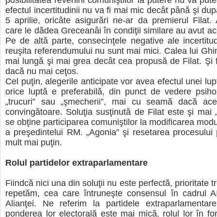
posibilitatea revenirii comuniştilor la putere nu va pute
efectul incertitudinii nu va fi mai mic decât până şi dup
5 aprilie, oricâte asigurări ne-ar da premierul Filat. 
care le dădea Greceanâi în condiţii similare au avut ac
Pe de altă parte, consecinţele negative ale incertitud
reuşita referendumului nu sunt mai mici. Calea lui Gh
mai lungă şi mai grea decât cea propusă de Filat. Şi fi
dacă nu mai ceţos.
Cel puţin, alegerile anticipate vor avea efectul unei lup
orice luptă e preferabilă, din punct de vedere psihol
„trucuri” sau „şmecherii”, mai cu seamă dacă ac
convingătoare. Soluţia susţinută de Filat este şi mai 
se obţine participarea comuniştilor la modificarea modu
a preşedintelui RM. „Agonia” şi resetarea procesului p
mult mai puţin.
Rolul partidelor extraparlamentare
Fiindcă nici una din soluţii nu este perfectă, prioritate t
repetăm, cea care întruneşte consensul în cadrul AI
Alianţei. Ne referim la partidele extraparlamentar
ponderea lor electorală este mai mică, rolul lor în fo