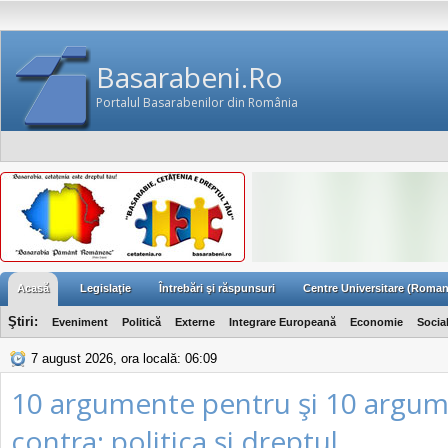
Basarabeni.Ro
Portalul Basarabenilor din România
Acasă
Legislaţie
Întrebări şi răspunsuri
Centre Universitare (Roman
Ştiri:
Eveniment
Politică
Externe
Integrare Europeană
Economie
Socia
7 august 2026, ora locală: 06:09
10 argumente pentru şi 10 argu
contra; politica şi dreptul