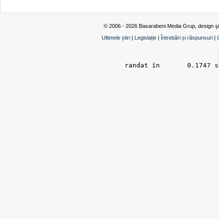
© 2006 - 2026 Basarabeni Media Grup, design ş
Ultimele știri
|
Legislație
|
Întrebări și răspunsuri
|
randat în 	0.