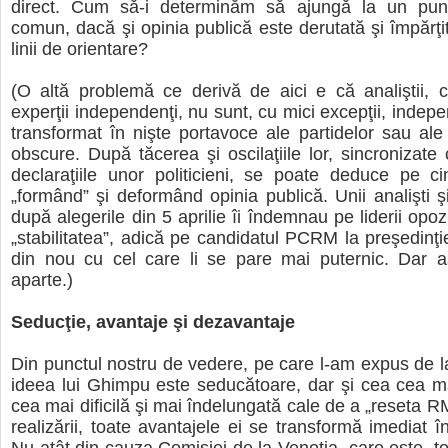
direct. Cum să-i determinăm să ajungă la un pun
comun, dacă şi opinia publică este derutată şi împărţi
linii de orientare?
(O altă problemă ce derivă de aici e că analiştii, c
experţii independenţi, nu sunt, cu mici excepţii, indepe
transformat în nişte portavoce ale partidelor sau ale
obscure. După tăcerea şi oscilaţiile lor, sincronizate 
declaraţiile unor politicieni, se poate deduce pe ci
„formând” şi deformând opinia publică. Unii analişti şi
după alegerile din 5 aprilie îi îndemnau pe liderii opoz
„stabilitatea”, adică pe candidatul PCRM la preşedinţi
din nou cu cel care li se pare mai puternic. Dar 
aparte.)
Seducţie, avantaje şi dezavantaje
Din punctul nostru de vedere, pe care l-am expus de l
ideea lui Ghimpu este seducătoare, dar şi cea cea m
cea mai dificilă şi mai îndelungată cale de a „reseta R
realizării, toate avantajele ei se transformă imediat î