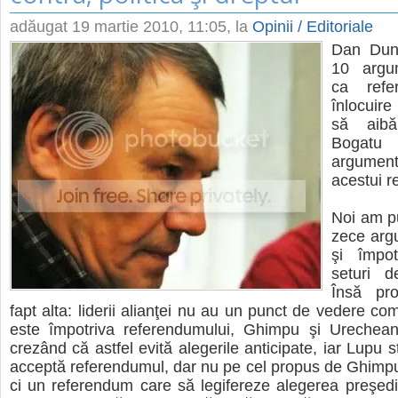
adăugat
19 martie 2010, 11:05
, la
Opinii / Editoriale
Dan Dung
10 argu
ca refe
înlocuire
să aibă
Bogatu
argumen
acestui 
Noi am p
zece arg
şi împot
seturi d
Însă pr
fapt alta: liderii alianţei nu au un punct de vedere co
este împotriva referendumului, Ghimpu şi Urechean
crezând că astfel evită alegerile anticipate, iar Lupu st
acceptă referendumul, dar nu pe cel propus de Ghimp
ci un referendum care să legifereze alegerea preşedin