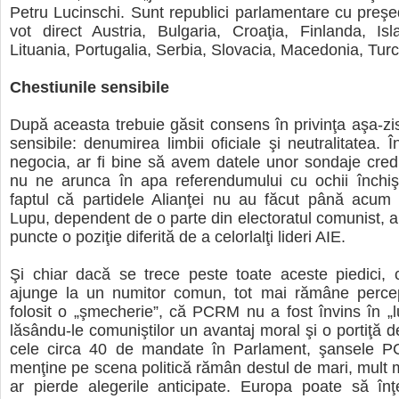
Petru Lucinschi. Sunt republici parlamentare cu preşedi
vot direct Austria, Bulgaria, Croaţia, Finlanda, Isl
Lituania, Portugalia, Serbia, Slovacia, Macedonia, Turc
Chestiunile sensibile
După aceasta trebuie găsit consens în privinţa aşa-zis
sensibile: denumirea limbii oficiale şi neutralitatea. 
negocia, ar fi bine să avem datele unor sondaje credi
nu ne arunca în apa referendumului cu ochii închişi
faptul că partidele Alianţei nu au făcut până acum 
Lupu, dependent de o parte din electoratul comunist, ar
puncte o poziţie diferită de a celorlalţi lideri AIE.
Şi chiar dacă se trece peste toate aceste piedici, 
ajunge la un numitor comun, tot mai rămâne perce
folosit o „şmecherie”, că PCRM nu a fost învins în „l
lăsându-le comuniştilor un avantaj moral şi o portiţă d
cele circa 40 de mandate în Parlament, şansele 
menţine pe scena politică rămân destul de mari, mult 
ar pierde alegerile anticipate. Europa poate să în