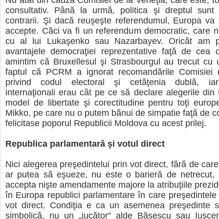
Nu atât din cauza Comisiei de la Veneţia, care este, to
consultativ. Până la urmă, politica şi dreptul sunt 
contrarii. Şi dacă reuşeşte referendumul, Europa va f
accepte. Căci va fi un referendum democratic, care 
cu al lui Lukaşenko sau Nazarbayev. Oricât am p
avantajele democraţiei reprezentative faţă de cea d
amintim că Bruxellesul şi Strasbourgul au trecut cu 
faptul că PCRM a ignorat recomandările Comisiei 
privind codul electoral şi cetăţenia dublă, iar
internaţionali erau cât pe ce să declare alegerile din 
model de libertate şi corectitudine pentru toţi europ
Mikko, pe care nu o putem bănui de simpatie faţă de co
felicitase poporul Republicii Moldova cu acest prilej.
Republica parlamentară şi votul direct
Nici alegerea preşedintelui prin vot direct, fără de ca
ar putea să eşueze, nu este o barieră de netrecut,
accepta nişte amendamente majore la atribuţiile prezide
în Europa republici parlamentare în care preşedintele 
vot direct. Condiţia e ca un asemenea preşedinte să
simbolică, nu un „jucător” alde Băsescu sau Iuşce