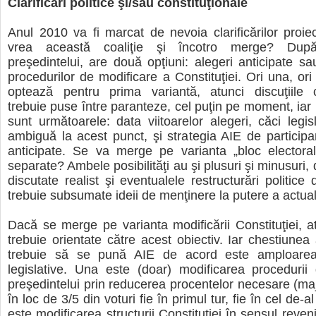
Clarificări politice şi/sau constituţionale
Anul 2010 va fi marcat de nevoia clarificărilor proie
vrea această coaliţie şi încotro merge? Dup
preşedintelui, are două opţiuni: alegeri anticipate s
procedurilor de modificare a Constituţiei. Ori una, ori
optează pentru prima variantă, atunci discuţiile co
trebuie puse între paranteze, cel puţin pe moment, iar
sunt următoarele: data viitoarelor alegeri, căci legi
ambiguă la acest punct, şi strategia AIE de participar
anticipate. Se va merge pe varianta „bloc electoral
separate? Ambele posibilităţi au şi plusuri şi minusuri, 
discutate realist şi eventualele restructurări politice
trebuie subsumate ideii de menţinere la putere a actualei
Dacă se merge pe varianta modificării Constituţiei, at
trebuie orientate către acest obiectiv. Iar chestiunea
trebuie să se pună AIE de acord este amploarea 
legislative. Una este (doar) modificarea procedurii
preşedintelui prin reducerea procentelor necesare (maj
în loc de 3/5 din voturi fie în primul tur, fie în cel de-al
este modificarea structurii Constituţiei în sensul reveni