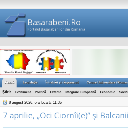
Basarabeni.Ro
Portalul Basarabenilor din România
Acasă
Legislaţie
Întrebări şi răspunsuri
Centre Universitare (Roman
Ştiri:
Eveniment
Politică
Externe
Integrare Europeană
Economie
Socia
8 august 2026, ora locală: 11:35
7 aprilie, „Oci Ciornîi(e)” şi Balcan