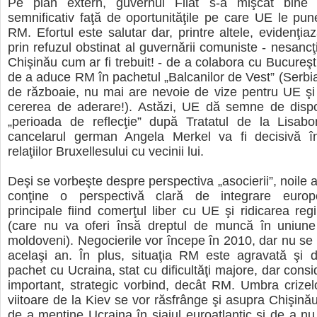
Pe plan extern, guvernul Filat s-a mişcat bine 
semnificativ faţă de oportunităţile pe care UE le pune
RM. Efortul este salutar dar, printre altele, evidenţiaz
prin refuzul obstinat al guvernării comuniste - nesancţ
Chişinău cum ar fi trebuit! - de a colabora cu Bucureşti
de a aduce RM în pachetul „Balcanilor de Vest” (Serbia
de războaie, nu mai are nevoie de vize pentru UE şi
cererea de aderare!). Astăzi, UE dă semne de dispon
„perioada de reflecţie” după Tratatul de la Lisab
cancelarul german Angela Merkel va fi decisivă în
relaţiilor Bruxellesului cu vecinii lui.
Deşi se vorbeşte despre perspectiva „asocierii”, noile 
conţine o perspectivă clară de integrare europ
principale fiind comerţul liber cu UE şi ridicarea reg
(care nu va oferi însă dreptul de muncă în uniune 
moldoveni). Negocierile vor începe în 2010, dar nu se 
acelaşi an. În plus, situaţia RM este agravată şi 
pachet cu Ucraina, stat cu dificultăţi majore, dar cons
important, strategic vorbind, decât RM. Umbra crizel
viitoare de la Kiev se vor răsfrânge şi asupra Chişinău
de a menţine Ucraina în siajul euroatlantic şi de a nu o