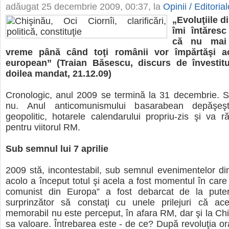
adăugat
25 decembrie 2009, 00:37
, la
Opinii / Editorial
„Evoluţiile d
îmi întăresc
că nu mai 
vreme până când toţi românii vor împărtăşi ac
european” (Traian Băsescu, discurs de învestitu
doilea mandat, 21.12.09)
Cronologic, anul 2009 se termină la 31 decembrie. St
nu. Anul anticomunismului basarabean depăşeşte
geopolitic, hotarele calendarului propriu-zis şi va 
pentru viitorul RM.
Sub semnul lui 7 aprilie
2009 stă, incontestabil, sub semnul evenimentelor din
acolo a început totul şi acela a fost momentul în care 
comunist din Europa” a fost debarcat de la pute
surprinzător să constaţi cu unele prilejuri că ac
memorabil nu este perceput, în afara RM, dar şi la Chiş
sa valoare. Întrebarea este - de ce? După revoluţia ora