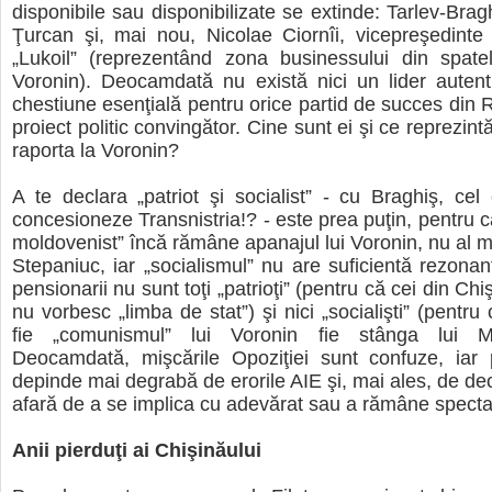
disponibile sau disponibilizate se extinde: Tarlev-Brag
Ţurcan şi, mai nou, Nicolae Ciornîi, vicepreşedinte
„Lukoil” (reprezentând zona businessului din spatel
Voronin). Deocamdată nu există nici un lider autenti
chestiune esenţială pentru orice partid de succes din R
proiect politic convingător. Cine sunt ei şi ce reprezi
raporta la Voronin?
A te declara „patriot şi socialist” - cu Braghiş, cel
concesioneze Transnistria!? - este prea puţin, pentru c
moldovenist” încă rămâne apanajul lui Voronin, nu al ma
Stepaniuc, iar „socialismul” nu are suficientă rezonanţ
pensionarii nu sunt toţi „patrioţi” (pentru că cei din Chi
nu vorbesc „limba de stat”) şi nici „socialişti” (pentru
fie „comunismul” lui Voronin fie stânga lui M
Deocamdată, mişcările Opoziţiei sunt confuze, iar p
depinde mai degrabă de erorile AIE şi, mai ales, de dec
afară de a se implica cu adevărat sau a rămâne spectat
Anii pierduţi ai Chişinăului