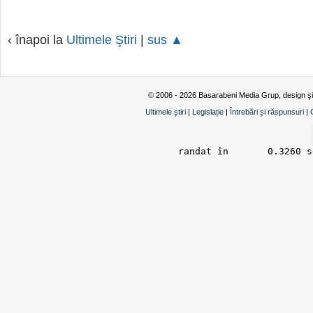
‹ înapoi la
Ultimele Ştiri
|
sus ▲
© 2006 - 2026 Basarabeni Media Grup, design ş
Ultimele știri
|
Legislație
|
Întrebări și răspunsuri
|
randat în 	0.