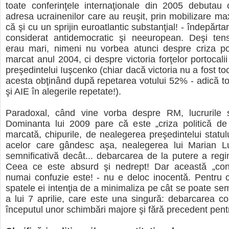
toate conferinţele internaţionale din 2005 debutau cu
adresa ucrainenilor care au reuşit, prin mobilizare ma
că şi cu un sprijin euroatlantic substanţial! - îndepărt
considerat antidemocratic şi neeuropean. Deşi tensi
erau mari, nimeni nu vorbea atunci despre criza pol
marcat anul 2004, ci despre victoria forţelor portocali
preşedintelui Iuşcenko (chiar dacă victoria nu a fost t
acesta obţinând după repetarea votului 52% - adică tot
şi AIE în alegerile repetate!).
Paradoxal, când vine vorba despre RM, lucrurile s
Dominanta lui 2009 pare că este „criza politică de 
marcată, chipurile, de nealegerea preşedintelui statulu
acelor care gândesc aşa, nealegerea lui Marian L
semnificativă decât... debarcarea de la putere a regi
Ceea ce este absurd şi nedrept! Dar această „con
numai confuzie este! - nu e deloc inocentă. Pentru 
spatele ei intenţia de a minimaliza pe cât se poate sem
a lui 7 aprilie, care este una singură: debarcarea c
începutul unor schimbări majore şi fără precedent pen