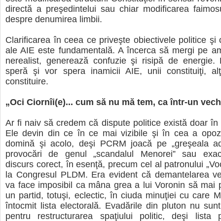
directă a preşedintelui sau chiar modificarea faimosu
despre denumirea limbii.
Clarificarea în ceea ce priveşte obiectivele politice şi 
ale AIE este fundamentală. A încerca să mergi pe am
nerealist, generează confuzie şi risipă de energie.
speră şi vor spera inamicii AIE, unii constituiţi, al
constituire.
„Oci Ciornîi(e)... cum să nu mă tem, ca într-un vech
Ar fi naiv să credem că dispute politice există doar în 
Ele devin din ce în ce mai vizibile şi în cea a opozi
domină şi acolo, deşi PCRM joacă pe „greşeala adv
provocări de genul „scandalul Menorei” sau exac
discurs corect, în esenţă, precum cel al patronului „Vo
la Congresul PLDM. Era evident că demantelarea vert
va face imposibil ca mâna grea a lui Voronin să mai p
un partid, totuşi, eclectic, în ciuda minuţiei cu care 
întocmit lista electorală. Evadările din pluton nu sunt
pentru restructurarea spaţiului politic, deşi lista pe