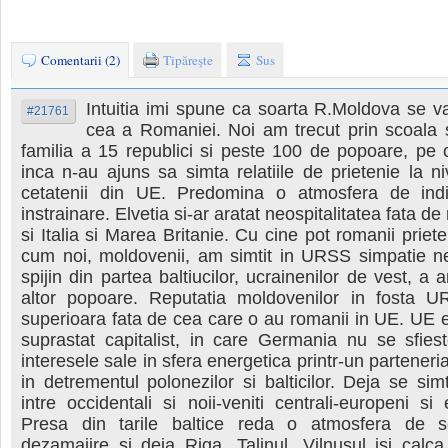
Comentarii (2)
Tipăreşte
Sus
Intuitia imi spune ca soarta R.Moldova se v
#21761
cea a Romaniei. Noi am trecut prin scoala so
familia a 15 republici si peste 100 de popoare, pe
inca n-au ajuns sa simta relatiile de prietenie la 
cetatenii din UE. Predomina o atmosfera de indi
instrainare. Elvetia si-ar aratat neospitalitatea fata de 
si Italia si Marea Britanie. Cu cine pot romanii priet
cum noi, moldovenii, am simtit in URSS simpatie ne
spijin din partea baltiucilor, ucrainenilor de vest, a 
altor popoare. Reputatia moldovenilor in fosta 
superioara fata de cea care o au romanii in UE. UE e
suprastat capitalist, in care Germania nu se sfies
interesele sale in sfera energetica printr-un parteneri
in detrementul polonezilor si balticilor. Deja se sim
intre occidentali si noii-veniti centrali-europeni si 
Presa din tarile baltice reda o atmosfera de s
dezamajire si deja Riga, Talinul, Vilnusul isi calc