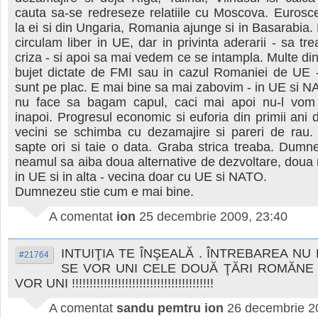
cauta sa-se redreseze relatiile cu Moscova. Eurosc
la ei si din Ungaria, Romania ajunge si in Basarabia.
circulam liber in UE, dar in privinta aderarii - sa tr
criza - si apoi sa mai vedem ce se intampla. Multe din r
bujet dictate de FMI sau in cazul Romaniei de UE 
sunt pe plac. E mai bine sa mai zabovim - in UE si 
nu face sa bagam capul, caci mai apoi nu-l vom
inapoi. Progresul economic si euforia din primii ani 
vecini se schimba cu dezamajire si pareri de rau
sapte ori si taie o data. Graba strica treaba. Dum
neamul sa aiba doua alternative de dezvoltare, doua 
in UE si in alta - vecina doar cu UE si NATO.
Dumnezeu stie cum e mai bine.
A comentat
ion
25 decembrie 2009, 23:40
INTUIŢIA TE ÎNŞEALĂ . ÎNTREBAREA NU
#21764
SE VOR UNI CELE DOUĂ ŢĂRI ROMĂNE 
VOR UNI !!!!!!!!!!!!!!!!!!!!!!!!!!!!!!!!!!!!!!!!
A comentat
sandu pemtru ion
26 decembrie 2