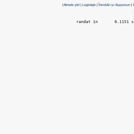
Ultimele știri
|
Legislație
|
Întrebări și răspunsuri
|
randat în 	0.