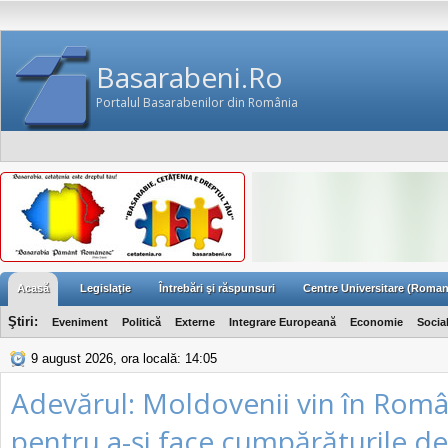
Basarabeni.Ro
Portalul Basarabenilor din România
Acasă
Legislaţie
Întrebări şi răspunsuri
Centre Universitare (Roman
Ştiri:
Eveniment
Politică
Externe
Integrare Europeană
Economie
Socia
9 august 2026, ora locală: 14:05
Adevărul: Moldovenii vin în Româ
pentru a-şi face cumpărăturile de