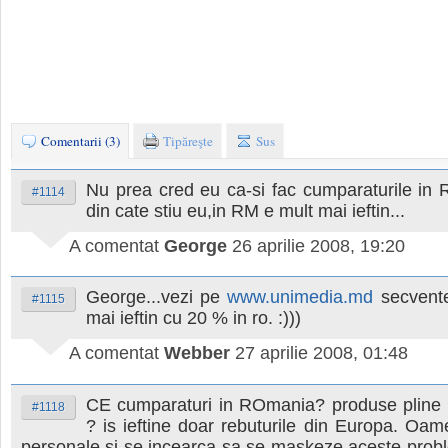
Comentarii (3)
Tipăreşte
Sus
Nu prea cred eu ca-si fac cumparaturile in 
#1114
din cate stiu eu,in RM e mult mai ieftin...
A comentat
George
26 aprilie 2008, 19:20
George...vezi pe
www.unimedia.md
secvente
#1115
mai ieftin cu 20 % in ro. :)))
A comentat
Webber
27 aprilie 2008, 01:48
CE cumparaturi in ROmania? produse pline 
#1118
? is ieftine doar rebuturile din Europa. Oam
personale si se incearca sa se maskeze aceste probl