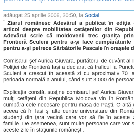
adăugat
25 aprilie 2008, 20:50
, la
Social
Ziarul românesc Adevărul a publicat în ediţia
articol despre mobilitatea cetăţenilor din Repub
Adevărul scrie că moldovenii trec graniţa pri
Frontieră Sculeni pentru a-şi face cumpărăturile
pentru a-şi petrece Sărbătorile Pascale în oraşele 
Comisarul şef Aurica Giuvara, purtătorul de cuvânt al I
Poliţiei de Frontieră Iaşi a declarat că traficul la Punct
Sculeni a crescut în această zi cu aproximativ 70 l
perioada normală a anului, când sunt 3.000 de persoa
Explicaţia constă, susţine comisarul şef Aurica Giuvara
mulţi cetăţeni din Republica Moldova vin în Români
cumpăra cele necesare pentru masa de Paşti. O altă e
aceea că în Iaşi şi alte centre universitare din Româ
studenţi din ţara vecină care vor să fie în aceste z
familie. De asemenea, sunt multe persoane care vor s
aceste zile în staţiunile româneşti.