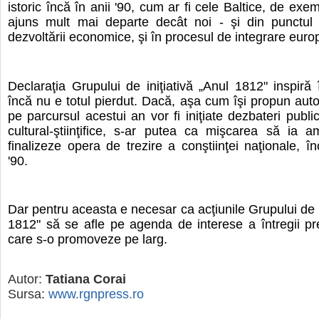
istoric încă în anii '90, cum ar fi cele Baltice, de exe
ajuns mult mai departe decât noi - şi din punctul
dezvoltării economice, şi în procesul de integrare eur
Declaraţia Grupului de iniţiativă „Anul 1812" inspiră
încă nu e totul pierdut. Dacă, aşa cum îşi propun autor
pe parcursul acestui an vor fi iniţiate dezbateri publi
cultural-ştiinţifice, s-ar putea ca mişcarea să ia 
finalizeze opera de trezire a conştiinţei naţionale, în
'90.
Dar pentru aceasta e necesar ca acţiunile Grupului de i
1812" să se afle pe agenda de interese a întregii pr
care s-o promoveze pe larg.
Autor:
Tatiana Corai
Sursa:
www.rgnpress.ro