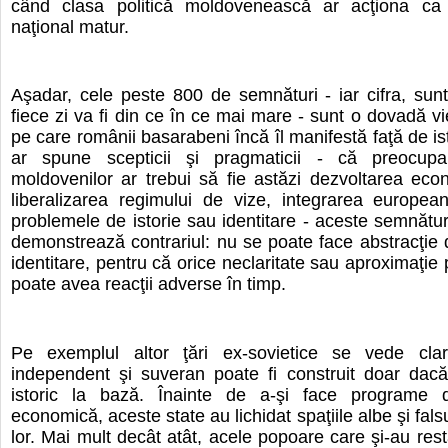
când clasa politică moldovenească ar acţiona ca
naţional matur.
Aşadar, cele peste 800 de semnături - iar cifra, sun
fiece zi va fi din ce în ce mai mare - sunt o dovadă vi
pe care românii basarabeni încă îl manifestă faţă de ist
ar spune scepticii şi pragmaticii - că preocup
moldovenilor ar trebui să fie astăzi dezvoltarea econ
liberalizarea regimului de vize, integrarea europea
problemele de istorie sau identitare - aceste semnătur
demonstrează contrariul: nu se poate face abstracţie
identitare, pentru că orice neclaritate sau aproximaţie
poate avea reacţii adverse în timp.
Pe exemplul altor ţări ex-sovietice se vede cla
independent şi suveran poate fi construit doar dacă
istoric la bază. Înainte de a-şi face programe 
economică, aceste state au lichidat spaţiile albe şi falsur
lor. Mai mult decât atât, acele popoare care şi-au rest