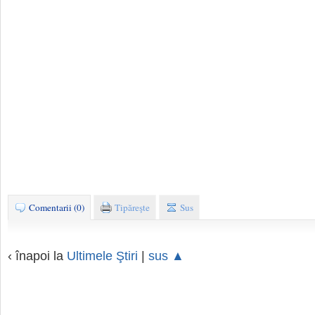
Comentarii (0)
Tipăreşte
Sus
‹ înapoi la
Ultimele Ştiri
|
sus ▲