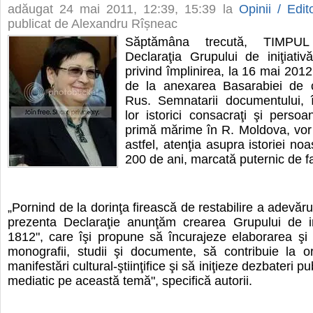
adăugat
24 mai 2011, 12:39
, 15:39 la
Opinii / Edito
publicat de Alexandru Rîșneac
Săptămâna trecută, TIMPUL
Declaraţia Grupului de iniţiati
privind împlinirea, la 16 mai 201
de la anexarea Basarabiei de c
Rus. Semnatarii documentului, î
lor istorici consacraţi şi perso
primă mărime în R. Moldova, vor
astfel, atenţia asupra istoriei noas
200 de ani, marcată puternic de f
„Pornind de la dorinţa firească de restabilire a adevărulu
prezenta Declaraţie anunţăm crearea Grupului de ini
1812", care îşi propune să încurajeze elaborarea şi
monografii, studii şi documente, să contribuie la o
manifestări cultural-ştiinţifice şi să iniţieze dezbateri pu
mediatic pe această temă", specifică autorii.