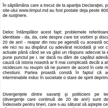
În săptămâna care a trecut de la apariţia Declaraţiei, p
site-ului www.timpul.md au fost postate deja peste 80
de susţinere.
Deloc întâmplător acest fapt: problemele referitoare
identitate - da, da, cele despre care tot vorbim şi dis
20 de ani! - reapar din nou pe agendă cu această oc
ele nici nu au dispărut cu adevărat niciodată şi vor c
actuale până când se va găsi un răspuns adecvat la 
pune punctul pe i. Iar dacă nu dăm de capătul adevăr
cauză că istoria noastră ar fi mai complicată decât a alt
nicidecum nu reuşim să ne punem de acord în cele m
chestiuni. Partea proastă constă în faptul că ac
interminabile induc în societate o stare de spirit deprim
Divergenţele dintre savanţi şi politicieni pe tem
(divergenţe care continuă de 20 de ani!) sunt de
îndeosebi pentru tineri, care s-au săturat să aştepte ce