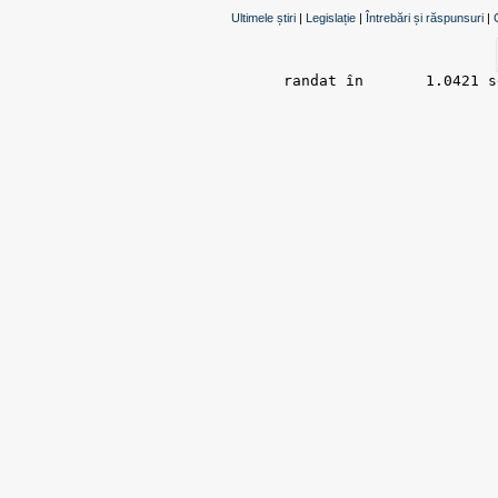
Ultimele știri
|
Legislație
|
Întrebări și răspunsuri
|
randat în 	1.