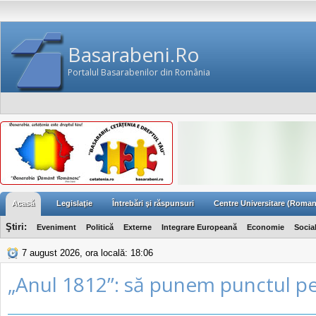
Basarabeni.Ro
Portalul Basarabenilor din România
Acasă
Legislaţie
Întrebări şi răspunsuri
Centre Universitare (Roman
Ştiri:
Eveniment
Politică
Externe
Integrare Europeană
Economie
Socia
7 august 2026, ora locală: 18:06
„Anul 1812”: să punem punctul pe