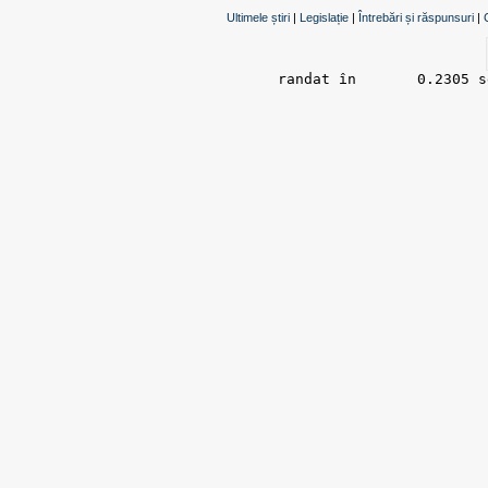
Ultimele știri
|
Legislație
|
Întrebări și răspunsuri
|
randat în 	0.