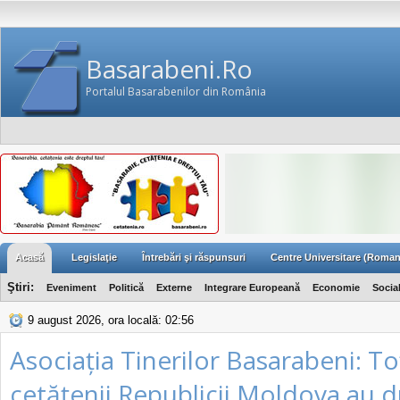
Basarabeni.Ro
Portalul Basarabenilor din România
Acasă
Legislaţie
Întrebări şi răspunsuri
Centre Universitare (Roman
Ştiri:
Eveniment
Politică
Externe
Integrare Europeană
Economie
Socia
9 august 2026, ora locală: 02:56
Asociația Tinerilor Basarabeni: To
cetățenii Republicii Moldova au d