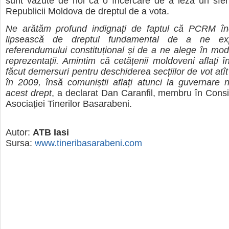
sunt văzute de noi ca o încercare de a leza un sfert
Republicii Moldova de dreptul de a vota.
Ne arătăm profund indignați de faptul că PCRM î
lipsească de dreptul fundamental de a ne ex
referendumului constituțional și de a ne alege în mod l
reprezentații. Amintim că cetățenii moldoveni aflați
făcut demersuri pentru deschiderea secțiilor de vot atît
în 2009, însă comuniștii aflați atunci la guvernare n
acest drept
, a declarat Dan Caranfil, membru în Consil
Asociației Tinerilor Basarabeni.
Autor:
ATB Iasi
Sursa:
www.tineribasarabeni.com