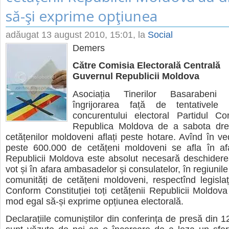
să-şi exprime opţiunea
adăugat
13 august 2010, 15:01
, la
Social
Demers
Către Comisia Electorală Centrală
Guvernul Republicii Moldova
Asociația Tinerilor Basarabeni
îngrijorarea față de tentativele 
concurentului electoral Partidul Co
Republica Moldova de a sabota dre
cetățenilor moldoveni aflați peste hotare. Avînd în ve
peste 600.000 de cetățeni moldoveni se afla în afar
Republicii Moldova este absolut necesară deschidere
vot și în afara ambasadelor și consulatelor, în regiunile
comunități de cetățeni moldoveni, respectînd legislaț
Conform Constituției toți cetățenii Republicii Moldova
mod egal să-și exprime opțiunea electorală.
Declarațiile comuniștilor din conferința de presă din 