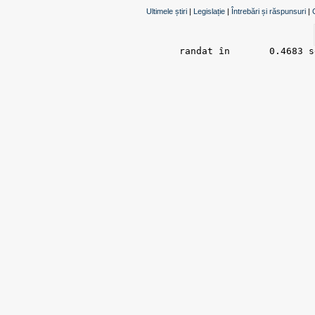
Ultimele știri
|
Legislație
|
Întrebări și răspunsuri
|
randat în 	0.