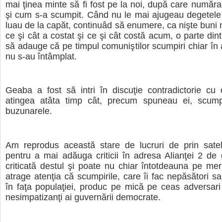
mai ţinea minte să fi fost pe la noi, după care număr
şi cum s-a scumpit. Când nu le mai ajugeau degetele
luau de la capăt, continuâd să enumere, ca nişte buni 
ce şi cât a costat şi ce şi cât costă acum, o parte din
să adauge că pe timpul comuniştilor scumpiri chiar î
nu s-au întâmplat.
Geaba a fost să intri în discuţie contradictorie cu 
atingea atâta timp cât, precum spuneau ei, scum
buzunarele.
Am reprodus această stare de lucruri de prin sate
pentru a mai adăuga criticii în adresa Alianţei 2 de
criticată destul şi poate nu chiar întotdeauna pe meri
atrage atenţia că scumpirile, care îi fac nepăsători sa
în faţa populaţiei, produc pe mică pe ceas adversari
nesimpatizanţi ai guvernării democrate.