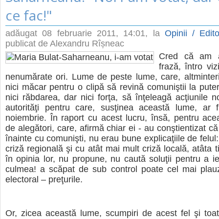
ce fac!"
adăugat
08 februarie 2011, 14:01
, la
Opinii / Edito
publicat de Alexandru Rîșneac
Cred că am a
frază, întro viz
nenumărate ori. Lume de peste lume, care, altminteri,
nici măcar pentru o clipă să revină comuniştii la pute
nici răbdarea, dar nici forţa, să înţeleagă acţiunile noi
autorităţi pentru care, susţinea această lume, ar f
noiembrie. În raport cu acest lucru, însă, pentru ace
de alegători, care, afirmă chiar ei - au conştientizat 
înainte cu comunişti, nu erau bune explicaţiile de felul:
criză regională şi cu atât mai mult criză locală, atâta 
în opinia lor, nu propune, nu caută soluţii pentru a ie
culmea! a scăpat de sub control poate cel mai plauz
electoral – preţurile.
Or, zicea această lume, scumpiri de acest fel şi to