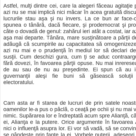
Astfel, mulţi dintre cei, care la alegeri făceau agitaţie 
azi nu se mai implică nici măcar în acea gratuită disc
lucrurile stau aşa şi nu invers. La ce bun ar face-
spunea o tânără, dacă fiecare, şi prodemocrat şi pr
câte o dovadă de genul: zahărul ieri atât a costat, iar az
aşa mai departe. Tânăra, mare susţinătoare a părţii 
adăugă că scumpirile au capacitatea să omogenizeze 
azi nu mai e o prudenţă în mediul lor să declari de
susţii. Cum deschizi gura, cum ţi se aduc contraarg
fără dovezi, în favoarea părţii opuse. Nu mai inreres
de au sau de nu au preşedinte. Ei spun că au ie
guvernanţii aleşi fie buni să găsească soluţii
electoratului.
Cam asta ar fi starea de lucruri de prin satele noas
oamenilor le-a pus o pâclă, o ceaţă pe ochii şi nu mai 
nimic. Supărarea lor e îndreptată acum spre Alianţă, 
ei, Alianţa e la putere. Orice argumente în favoarea 
nici o influenţă asupra lor. Ei vor să vadă, să se conv
se gândeşte prin fapte la ei. Vorbele puterii, adeseori