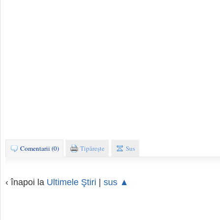
Comentarii (0)
Tipăreşte
Sus
‹ înapoi la
Ultimele Ştiri
|
sus ▲