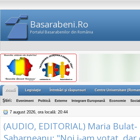
Basarabeni.Ro
Portalul Basarabenilor din România
Acasă
Legislaţie
Întrebări şi răspunsuri
Centre Universitare (Roman
Ştiri:
Eveniment
Politică
Externe
Integrare Europeană
Economie
Socia
7 august 2026, ora locală: 20:44
(AUDIO, EDITORIAL) Maria Bulat-
Saharneanu: "Noi i-am votat, dar e