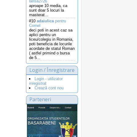
larisa2726
aproape 10 media, ca
sunt doar 5 locuri la
masterat...
#10
adaiulica
pentru
Cornel
deci poti in acest caz sa
aplici pentru un
liceu/colegiu in Romania,
poti beneficia de locurile
acordate de statul Roman
( astfel primind o bursa
de 5...
Login / Înregistrare
Login - utilizator
inregistrat
Crează cont nou
Parteneri