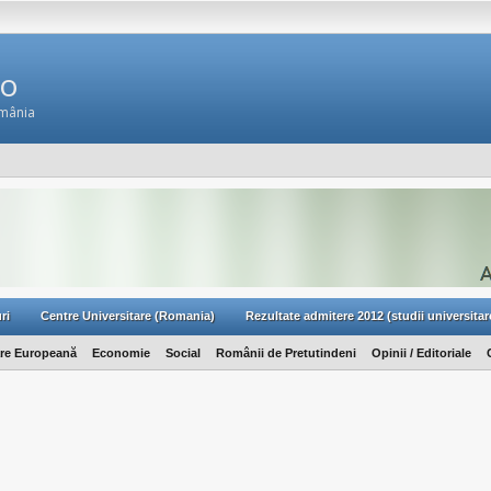
Ro
omânia
ri
Centre Universitare (Romania)
Rezultate admitere 2012 (studii universitar
are Europeană
Economie
Social
Românii de Pretutindeni
Opinii / Editoriale