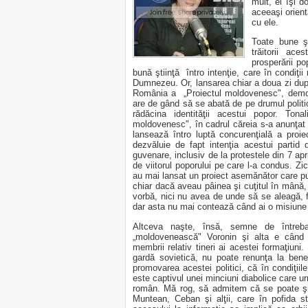
mult, ei îşi d
aceeaşi orient
cu ele.
Toate bune ş
trăitorii ac
prosperării po
bună ştiinţă întro intenţie, care în condiţii
Dumnezeu. Or, lansarea chiar a doua zi dup
România a „Proiectul moldovenesc", demon
are de gând să se abată de pe drumul politic
rădăcina identităţii acestui popor. Tona
moldovenesc", în cadrul căreia s-a anunţat 
lansează întro luptă concurenţială a proie
dezvăluie de fapt intenţia acestui partid
guvenare, inclusiv de la protestele din 7 apri
de viitorul poporului pe care l-a condus. Zic
au mai lansat un proiect asemănător care p
chiar dacă aveau pâinea şi cuţitul în mână,
vorbă, nici nu avea de unde să se aleagă, fi
dar asta nu mai contează când ai o misiune 
Altceva naşte, însă, semne de întreb
„moldovenească" Voronin şi alta e când la
membrii relativ tineri ai acestei formaţiun
gardă sovietică, nu poate renunţa la benef
promovarea acestei politici, că în condiţiil
este captivul unei minciuni diabolice care urm
român. Mă rog, să admitem că se poate şi 
Muntean, Ceban şi alţii, care în pofida stu