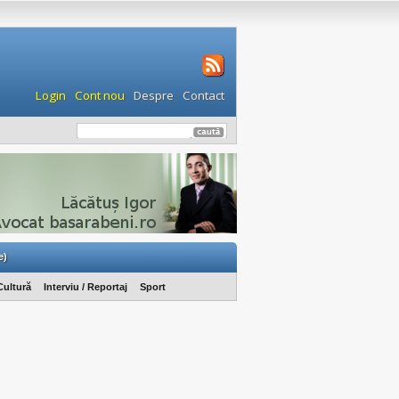
Login
Cont nou
Despre
Contact
e)
Cultură
Interviu / Reportaj
Sport