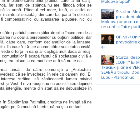
i în implementarea unui proiect, care la fel ca şi
Moldova luptă!“
dă. Iar sorţi de izbândă nu are, fiindcă orice se
până la urmă. Păcatul cel mare, însă, al astfel de
Stratfor: Ale
 înainte al societăţii din care fac parte în cele din
prezidențial
e fi compensat nici cu avansarea la putere, nici cu
Moldova ar putea d
un conflict între part
 către partidul comuniştilor drept o încercare de a
OPINII // Uni
zarea nu doar a persoanelor cu opţiuni politice, dar
provocările d
lă, către care, conform declaraţiilor de la lansare,
ei
ctul în cauză. De ce anume către societatea civilă,
 vede o forţă în ea şi ar câştiga mult dacă ar reuşi
 comuniştilor îi scapă faptul că societatea civilă e
Sturza, des
 şi cu falsuri la ea mai bine ar fi să nu te dai.
„COPIII” lui 
Tkaciuk și cine e VE
ma lansării de către comunişti a „Proiectului
SLABĂ a trioului Dod
ovedesc că se învechesc în rele cu oameni noi. Ei
Lupu - Plahotniuc
interese străine, să zăpăcească lumea privind
 Est şi Vest. Le va reuşi sau nu acest lucru depinde
pta intenţiile, menite din start să ne debusoleze în
em în Săptămâna Patimilor, credinţa ne învaţă să ne
 rugăm pe Domnul să-I ierte, că nu ştiu ce fac!