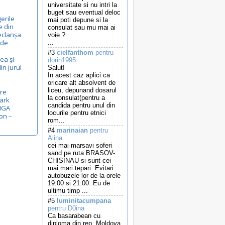
universitate si nu intri la
buget sau eventual deloc
gerile
mai poti depune si la
e din
consulat sau mu mai ai
eclanșa
voie ?
ide
...
#3
cielfanthom
pentru
rea şi
dorin1995
in jurul
Salut!
In acest caz aplici ca
oricare alt absolvent de
liceu, depunand dosarul
pre
la consulat(pentru a
Mark
candida pentru unul din
RIGA
locurile pentru etnici
on –
rom...
#4
marinaian
pentru
Alina
cei mai marsavi soferi
sand pe ruta BRASOV-
CHISINAU si sunt cei
mai mari tepari. Evitari
autobuzele lor de la orele
19:00 si 21:00. Eu de
ultimu timp ...
#5
luminitacumpana
pentru D0ina
Ca basarabean cu
diploma din rep. Moldova