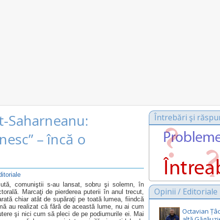
t-Saharneanu:
Întrebări şi răspu
nesc” – încă o
ditoriale
ută, comuniştii s-au lansat, sobru şi solemn, în
Opinii / Editoriale
orală. Marcaţi de pierderea puterii în anul trecut,
rată chiar atât de supăraţi pe toată lumea, fiindcă
rmă au realizat că fără de această lume, nu ai cum
Octavian Țâc
utere şi nici cum să pleci de pe podiumurile ei. Mai
altă Găgăuzi