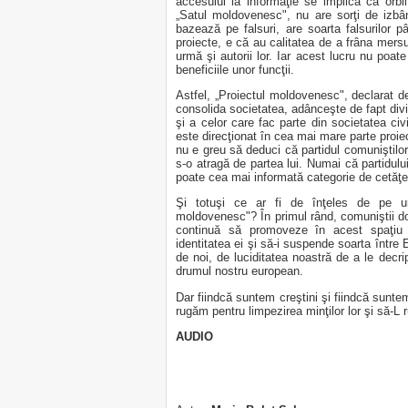
accesului la informaţie se implică ca orbi
„Satul moldovenesc", nu are sorţi de izbân
bazează pe falsuri, are soarta falsurilor 
proiecte, e că au calitatea de a frâna mersul
urmă şi autorii lor. Iar acest lucru nu poat
beneficiile unor funcţii.
Astfel, „Proiectul moldovenesc", declarat de
consolida societatea, adânceşte de fapt divi
şi a celor care fac parte din societatea civi
este direcţionat în cea mai mare parte proie
nu e greu să deduci că partidul comuniştilor
s-o atragă de partea lui. Numai că partidului
poate cea mai informată categorie de cetăţeni
Şi totuşi ce ar fi de înţeles de pe ur
moldovenesc"? În primul rând, comuniştii d
continuă să promoveze în acest spaţiu 
identitatea ei şi să-i suspende soarta între
de noi, de luciditatea noastră de a le decri
drumul nostru european.
Dar fiindcă suntem creştini şi fiindcă sunt
rugăm pentru limpezirea minţilor lor şi să-L
AUDIO