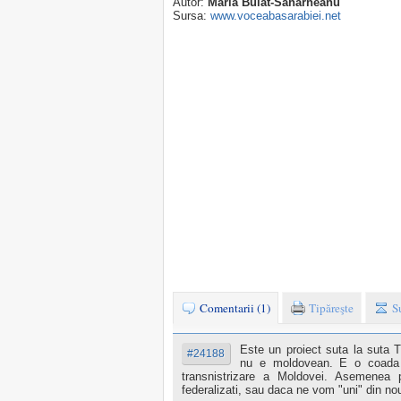
Autor:
Maria Bulat-Saharneanu
Sursa:
www.voceabasarabiei.net
Comentarii (1)
Tipăreşte
S
Este un proiect suta la suta T
#24188
nu e moldovean. E o coada d
transnistrizare a Moldovei. Asemenea
federalizati, sau daca ne vom "uni" din no