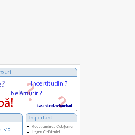
nsuri
Important
Redobândirea Cetăţeniei
u // O
Legea Cetăţeniei
e