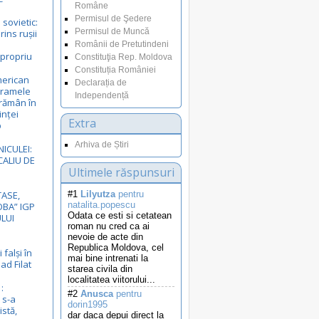
Române
Permisul de Şedere
sovietic:
Permisul de Muncă
ins rușii
e
Românii de Pretutindeni
 propriu
Constituţia Rep. Moldova
Constituția României
merican
Declarația de
gramele
Independență
rămân în
inței
Extra
p
Arhiva de Știri
NICULEI:
ALIU DE
Ultimele răspunsuri
ASE,
#1
Lilyutza
pentru
natalita.popescu
BA” IGP
Odata ce esti si cetatean
LUI
roman nu cred ca ai
nevoie de acte din
Republica Moldova, cel
 falși în
mai bine intrenati la
ad Filat
starea civila din
localitatea viitorului...
:
#2
Anusca
pentru
 s-a
dorin1995
istă,
dar daca depui direct la