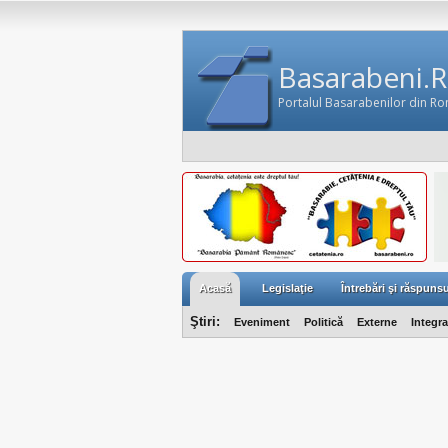
Basarabeni.
Portalul Basarabenilor din R
Acasă
Legislaţie
Întrebări şi răspunsu
Ştiri:
Eveniment
Politică
Externe
Integr