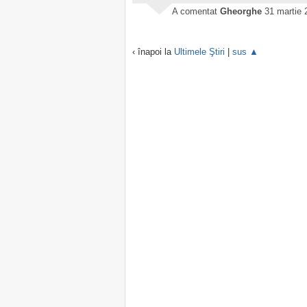
A comentat
Gheorghe
31 martie 
‹ înapoi la
Ultimele Ştiri
|
sus ▲