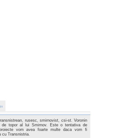
us
ransnistrean, rusesc, smirnovist, csi-st. Voronin
e topor al lui Smirnov. Este o tentativa de
 proiecte vom avea foarte multe daca vom fi
u cu Transnistria.