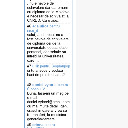
, nu e nevoie de
echivalare dar ca romani
cu diploma de la Moldova
e necesar de echivalat la
CNRED. Cu o ase...
#6
adaiulica
pentru
nicu_d
salut, anul trecut nu a
fost nevoie de echivalare
de diploma cei de la
universitate ocupanduse
personal, dar trebuie sa
intrebi la universitatea
care ...
#7
lilik
pentru Bogdanpop
si tu ai scos vreodata
bani de pe siteul asta?
...
#8
donici.vyiorel
pentru
Ciobanu_V
Buna, lasa-mi un msg pe
e-mail
donici.vyiorel@gmail.com
cu mai multe detalii gen,
orasul in care ai vrea sa
te transferi, la medicina
generala/dentara...
#9
crinna
pentru