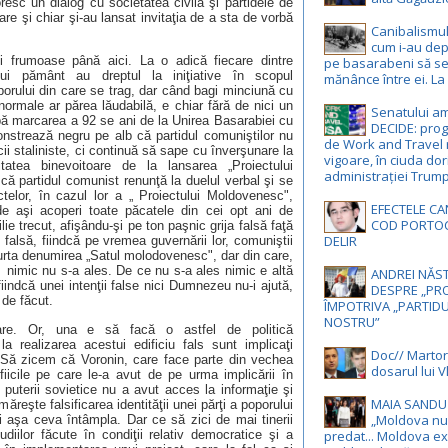
oresc un dialog cu societatea civilă şi partidele de
are şi chiar şi-au lansat invitaţia de a sta de vorbă
Canibalismul 
cum i-au depr
i frumoase până aici. La o adică fiecare dintre
pe basarabeni să s
estui pământ au dreptul la iniţiative în scopul
mănânce între ei. La
porului din care se trag, dar când bagi minciună cu
 normale ar părea lăudabilă, e chiar fără de nici un
Senatului a
ă marcarea a 92 se ani de la Unirea Basarabiei cu
DECIDE: pro
strează negru pe alb că partidul comuniştilor nu
de Work and Travel 
ii staliniste, ci continuă să sape cu înverşunare la
vigoare, în ciuda dor
litatea binevoitoare de la lansarea „Proiectului
administrației Trum
că partidul comunist renunţă la duelul verbal şi se
ctelor, în cazul lor a „ Proiectului Moldovenesc",
EFECTELE CA
 de aşi acoperi toate păcatele din cei opt ani de
COD PORTOC
lie trecut, afişându-şi pe ton paşnic grija falsă faţă
DELIR
 falsă, fiindcă pe vremea guvernării lor, comuniştii
urta denumirea „Satul molodovenesc", dar din care,
 nimic nu s-a ales. De ce nu s-a ales nimic e altă
ANDREI NĂST
indcă unei intenţii false nici Dumnezeu nu-i ajută,
DESPRE „PRO
de făcut.
ÎMPOTRIVA „PARTIDU
NOSTRU”
are. Or, una e să facă o astfel de politică
 realizarea acestui edificiu fals sunt implicaţi
Doc// Martori
i. Să zicem că Voronin, care face parte din vechea
dosarul lui Vl
iicile pe care le-a avut de pe urma implicării în
e puterii sovietice nu a avut acces la informaţie şi
MAIA SANDU 
ăreşte falsificarea identităţii unei părţi a poporului
„Moldova nu
aşa ceva întâmpla. Dar ce să zici de mai tinerii
diilor făcute în condiţii relativ democratice şi a
predat... Moldova ex