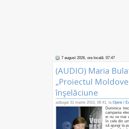
7 august 2026, ora locală: 07:47
(AUDIO) Maria Bula
„Proiectul Moldove
înşelăciune
adăugat
31 martie 2010, 08:41
, la
Opinii / E
Duminica trec
campania elect
ei nu se mai a
în cele din u
să ajungi la p