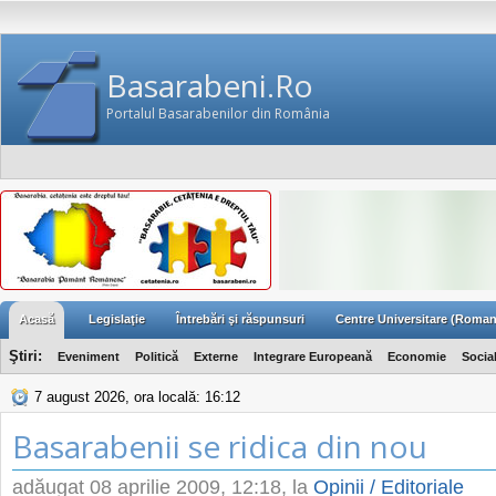
Basarabeni.Ro
Portalul Basarabenilor din România
Acasă
Legislaţie
Întrebări şi răspunsuri
Centre Universitare (Roman
Ştiri:
Eveniment
Politică
Externe
Integrare Europeană
Economie
Socia
7 august 2026, ora locală: 16:12
Basarabenii se ridica din nou
adăugat
08 aprilie 2009, 12:18
, la
Opinii / Editoriale