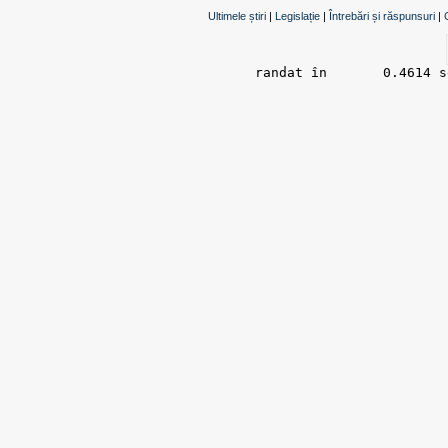
Ultimele știri
|
Legislație
|
Întrebări și răspunsuri
|
randat în 	0.