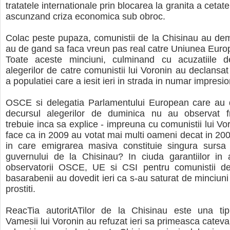
tratatele internationale prin blocarea la granita a cetate
ascunzand criza economica sub obroc.
Colac peste pupaza, comunistii de la Chisinau au de
au de gand sa faca vreun pas real catre Uniunea Eur
Toate aceste minciuni, culminand cu acuzatiile 
alegerilor de catre comunistii lui Voronin au declansat
a populatiei care a iesit ieri in strada in numar impresi
OSCE si delegatia Parlamentului European care au d
decursul alegerilor de duminica nu au observat 
trebuie inca sa explice - impreuna cu comunistii lui Vo
face ca in 2009 au votat mai multi oameni decat in 2004
in care emigrarea masiva constituie singura sursa 
guvernului de la Chisinau? In ciuda garantiilor in 
observatorii OSCE, UE si CSI pentru comunistii de
basarabenii au dovedit ieri ca s-au saturat de minciuni 
prostiti.
ReacTia autoritATilor de la Chisinau este una tip
Vamesii lui Voronin au refuzat ieri sa primeasca cateva