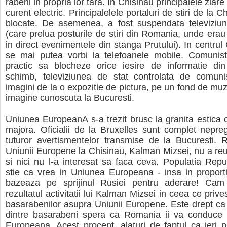
rabeni in propria lor tara. In Chi­sinau principalele ziar
curent electric. Principalelele portaluri de stiri de la C
blocate. De asemenea, a fost suspendata televiziun
(care prelua posturile de stiri din Romania, unde erau 
in direct evenimentele din stan­ga Prutului). In centrul
se mai putea vorbi la telefoanele mobile. Comunisti
practic sa blocheze orice iesire de informatie din
schimb, televiziunea de stat controlata de comunis
imagini de la o expozitie de pictura, pe un fond de muz
imagine cunoscuta la Bucuresti.
Uniunea EuropeanA s-a trezit brusc la granita estica
majora. Oficialii de la Bruxelles sunt complet neprega
tuturor avertismentelor transmise de la Bucuresti. 
Uniunii Europene la Chisinau, Kal­man Mizsei, nu a reu
si nici nu l-a interesat sa faca ceva. Populatia Repu
stie ca vrea in Uniunea Europeana - insa in propor
bazeaza pe sprijinul Rusiei pentru aderare! Cam
rezultatul activitatii lui Kalman Mizsei in ceea ce pri­v
basarabenilor asupra Uniunii Europene. Este drept ca
dintre ba­sarabeni spera ca Romania ii va conduce
Europeana. Acest procent, alaturi de faptul ca ieri pr