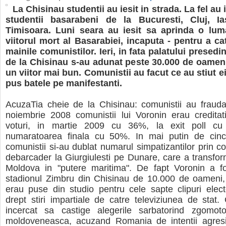
La Chisinau studentii au iesit in strada. La fel au i
studentii basarabeni de la Bucuresti, Cluj, Ias
Timisoara. Luni seara au iesit sa aprinda o lum
viitorul mort al Basarabiei, incaputa - pentru a ca
mainile comunistilor. Ieri, in fata palatului presedi
de la Chisinau s-au adunat peste 30.000 de oamen
un viitor mai bun. Comunistii au facut ce au stiut e
pus batele pe manifestanti.
AcuzaTia cheie de la Chisinau: comunistii au fraudat
noiembrie 2008 comunistii lui Voronin erau credita
voturi, in martie 2009 cu 36%, la exit poll cu
numaratoarea finala cu 50%. In mai putin de cinci
comunistii si-au dublat numarul simpatizantilor prin co
debarcader la Giurgiulesti pe Dunare, care a transfo
Moldova in "putere maritima". De fapt Voronin a fo
stadionul Zimbru din Chisinau de 10.000 de oameni, 
erau puse din studio pentru cele sapte clipuri elect
drept stiri impartiale de catre televiziunea de stat.
incercat sa castige alegerile sarbatorind zgomotos
moldoveneasca, acu­zand Romania de intentii agresi