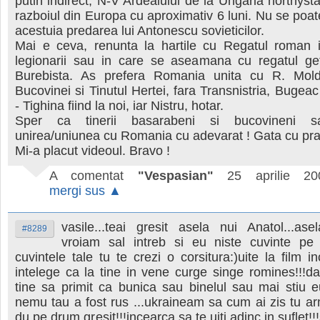
putin indirect, N-V Ardealului de la Ungaria horthysta
razboiul din Europa cu aproximativ 6 luni. Nu se poate
acestuia predarea lui Antonescu sovieticilor.
Mai e ceva, renunta la hartile cu Regatul roman 
legionarii sau in care se aseamana cu regatul get
Burebista. As prefera Romania unita cu R. Mold
Bucovinei si Tinutul Hertei, fara Transnistria, Bugeac
- Tighina fiind la noi, iar Nistru, hotar.
Sper ca tinerii basarabeni si bucovineni s
unirea/uniunea cu Romania cu adevarat ! Gata cu prafu
Mi-a placut videoul. Bravo !
A comentat
"Vespasian"
25 aprilie 20
mergi sus ▲
vasile...teai gresit asela nui Anatol...asel
#8289
vroiam sal intreb si eu niste cuvinte pe 
cuvintele tale tu te crezi o corsitura:)uite la film i
intelege ca la tine in vene curge singe romines!!!
tine sa primit ca bunica sau binelul sau mai stiu 
nemu tau a fost rus ...ukraineam sa cum ai zis tu ar
du pe drum gresit!!!incearca sa te uiti adinc in suflet!!!s