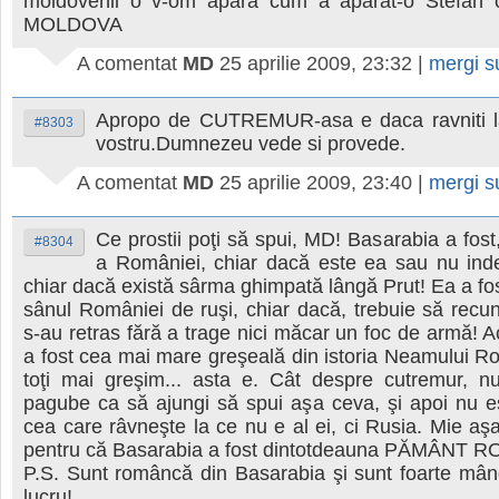
moldovenii o v-om apara cum a aparat-o Stefan 
MOLDOVA
A comentat
MD
25 aprilie 2009, 23:32
|
mergi 
Apropo de CUTREMUR-asa e daca ravniti l
#8303
vostru.Dumnezeu vede si provede.
A comentat
MD
25 aprilie 2009, 23:40
|
mergi 
Ce prostii poţi să spui, MD! Basarabia a fost,
#8304
a României, chiar dacă este ea sau nu ind
chiar dacă există sârma ghimpată lângă Prut! Ea a fo
sânul României de ruşi, chiar dacă, trebuie să recu
s-au retras fără a trage nici măcar un foc de armă! 
a fost cea mai mare greşeală din istoria Neamului 
toţi mai greşim... asta e. Cât despre cutremur, n
pagube ca să ajungi să spui aşa ceva, şi apoi nu 
cea care râvneşte la ce nu e al ei, ci Rusia. Mie aş
pentru că Basarabia a fost dintotdeauna PĂMÂNT
P.S. Sunt româncă din Basarabia şi sunt foarte mân
lucru!