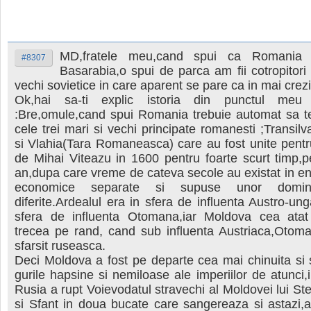
MD,fratele meu,cand spui ca Romania 
#8307
Basarabia,o spui de parca am fii cotropitori c
vechi sovietice in care aparent se pare ca in mai crezi
Ok,hai sa-ti explic istoria din punctul me
:Bre,omule,cand spui Romania trebuie automat sa te
cele trei mari si vechi principate romanesti ;Transil
si Vlahia(Tara Romaneasca) care au fost unite pent
de Mihai Viteazu in 1600 pentru foarte scurt timp,p
an,dupa care vreme de cateva secole au existat in enti
economice separate si supuse unor dominat
diferite.Ardealul era in sfera de influenta Austro-ung
sfera de influenta Otomana,iar Moldova cea atat
trecea pe rand, cand sub influenta Austriaca,Otoma
sfarsit ruseasca.
Deci Moldova a fost pe departe cea mai chinuita si s
gurile hapsine si nemiloase ale imperiilor de atunci,
Rusia a rupt Voievodatul stravechi al Moldovei lui St
si Sfant in doua bucate care sangereaza si astazi,a