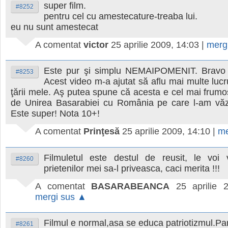
super film.
#8252
pentru cel cu amestecature-treaba lui.
eu nu sunt amestecat
A comentat
victor
25 aprilie 2009, 14:03
|
merg
Este pur şi simplu NEMAIPOMENIT. Bravo 
#8253
Acest video m-a ajutat să aflu mai multe lucru
ţării mele. Aş putea spune că acesta e cel mai frumo
de Unirea Basarabiei cu România pe care l-am văz
Este super! Nota 10+!
A comentat
Prinţesă
25 aprilie 2009, 14:10
|
me
Filmuletul este destul de reusit, le voi v
#8260
prietenilor mei sa-l priveasca, caci merita !!!
A comentat
BASARABEANCA
25 aprilie 
mergi sus ▲
Filmul e normal,asa se educa patriotizmul.Pari
#8261