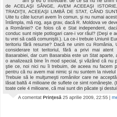
am şi eu o întrebare: de ce să nu ne unim
de ACELAŞI SÂNGE, AVEM ACEEAŞI ISTORIE
TRADIŢII, ACEEAŞI LIMBĂ DE STAT, CÂND SUN
Uite tu câte lucruri avem în comun, şi nu numai aces
întâmpla, mă rog, aşa grav, dacă R. Moldova ve dev
a României? Ce folos că e Stat independent, dac
conduc sunt nişte potlogari care-i vor răul? (Deşi e a
tu vrei să cadă comuniştii.). La ce-i trebuie Uniunii 
teritoriu fără resurse? Dacă ne unim cu România, 
considerare tot teritoriul, fără a privi mai atent
Basarabiei, dar cum Basarabia este un Stat aparte,
o analizează bine în mod special, şi văzând că nu 
ştie ce, noi nici nu îi trebuim, de aceea nu facem 
pentru că nu avem mai nimic şi nu suntem la nivelul 
Trebuie să le mulţumeşti românilor care ne acceptă
lăsat baltă 4 milioane de suflete ce simt româneşte. (
toate cele 4 milioane, că mai sunt din păcate şi destui
A comentat
Prinţesă
25 aprilie 2009, 22:55
|
me