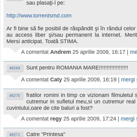
sau plasaţi-l pe:
http://www.torrentsmd.com
Ar fi bine să fie posibil de răspândit şi în rândul celo
au access liber şi/sau permanent la internet. Meri
Mersi anticipat. Toată STIMA.
A comentat
Andrem
25 aprilie 2009, 16:17
|
me
Sunt pentru ROMANIA MARE!!!!!!!!!!!!!!!!!!!
#8269
A comentat
Caty
25 aprilie 2009, 16:19
|
mergi
fratilor romini in timp ce vizionam filmuletul
#8270
cutremur in sufletul meu,si un cutremur real 
cuvintului,oare de cite baluri a fost?
A comentat
regy
25 aprilie 2009, 17:24
|
mergi
Catre "Printesa"
#8271