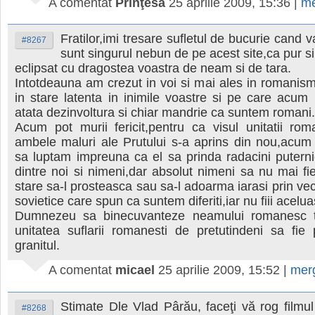
A comentat
Prinţesă
25 aprilie 2009, 15:36
|
me
Fratilor,imi tresare sufletul de bucurie cand 
#8267
sunt singurul nebun de pe acest site,ca pur si
eclipsat cu dragostea voastra de neam si de tara.
Intotdeauna am crezut in voi si mai ales in romanism
in stare latenta in inimile voastre si pe care acum i
atata dezinvoltura si chiar mandrie ca suntem romani.
Acum pot murii fericit,pentru ca visul unitatii ro
ambele maluri ale Prutului s-a aprins din nou,acum
sa luptam impreuna ca el sa prinda radacini puterni
dintre noi si nimeni,dar absolut nimeni sa nu mai fi
stare sa-l prosteasca sau sa-l adoarma iarasi prin vec
sovietice care spun ca suntem diferiti,iar nu fiii acelu
Dumnezeu sa binecuvanteze neamului romanesc t
unitatea suflarii romanesti de pretutindeni sa fie
granitul.
A comentat
micael
25 aprilie 2009, 15:52
|
mer
Stimate Dle Vlad Pârău, faceţi vă rog filmul
#8268