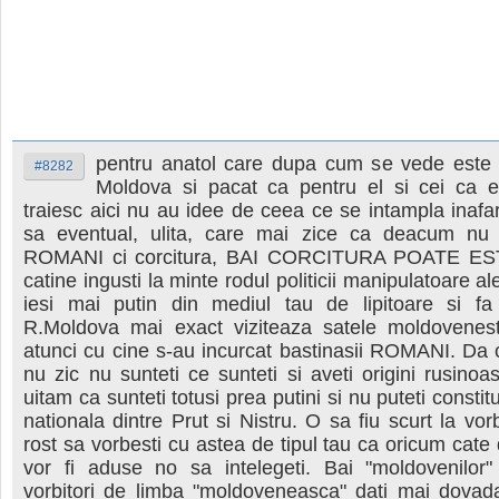
pentru anatol care dupa cum se vede este 
#8282
Moldova si pacat ca pentru el si cei ca e
traiesc aici nu au idee de ceea ce se intampla inaf
sa eventual, ulita, care mai zice ca deacum nu
ROMANI ci corcitura, BAI CORCITURA POATE ESTI
catine ingusti la minte rodul politicii manipulatoare al
iesi mai putin din mediul tau de lipitoare si fa
R.Moldova mai exact viziteaza satele moldovenest
atunci cu cine s-au incurcat bastinasii ROMANI. Da 
nu zic nu sunteti ce sunteti si aveti origini rusino
uitam ca sunteti totusi prea putini si nu puteti constit
nationala dintre Prut si Nistru. O sa fiu scurt la vo
rost sa vorbesti cu astea de tipul tau ca oricum cate
vor fi aduse no sa intelegeti. Bai "moldovenilor"
vorbitori de limba "moldoveneasca" dati mai dovada