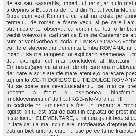
de est sau Basarabia, Imperiului Tarist,iar putin mai 
a deprins si Bucovina de nord din Trupul vechii Moldo
Dupa cum vezi Romania ca stat nu exista pe atunc
termenul de roman e foarte vechi si pe care l-am 
straini,care au observat ca vorbim cu totii o limba n
vechii voievozi si carturari ca Dimitrie Cantemir ce 
cum ar veni,vorbea si scria in LIMBA ROMANA veche 
cu litere slavone,dar denumita Limba ROMANA,iar 
inceput sa ma tampesc tot explicand asemenea lucru
dau exemplu cel mai concludent al literaturii 
Eminescu(sper ca ai auzit de el) care era moldovea
dar care a scris,atentie,mare atentie,o oarecare poe
tu)numita :CE-TI DORESC EU TIE,DULCE ROMANI
Nu se poate asa ceva,Luceafarului cel mai de pret a
noastre a facut o asemenea "blasfemie"
"moldovenismului" de tipul KGB-isto-Voronian !!!
In cocluzie ori Eminescu a fost un tradator al "mo
kgbist" ori tu esti atat de batut in cap,atat de prost in
niste lucruri ELEMENTARE,la mintea gainii bete si 
in fata caruia ma inchin are intotdeauna dreptate,i
esti un biet amarat care nu stie pe ce lume traieste,