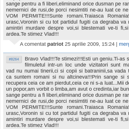
sange pentru a fi liberi,eliminand orice dusman pe ran
nemernici de rusi,de porci nesimtiti ne-au luat ce n
VOM PERMITE!!!Sunte romani.Traiasca Romania!!
urasc,Voronin si cu tot partidul fugiti ca degraba v
amintiri murdare despre voi,si blestemati ve-ti fi,si
ardea.Te stimez Vlad!!!
A comentat
patriot
25 aprilie 2009, 15:24
|
mer
Bravo Vlad!!!Te stimezi!!!Esti un geniu.Ti-as 
#8264
filmuletul intr-un loc unde vizitatori sunt m
vad nu numai tinerii,ci si copii si batraninii,sa vada 
ca suntem romani si nu altcineva!!!Prin sange si
recupera ceia ce am pierdut,ceia ce ni s-a luat...Mii 
un popor,am vorbit o limba,am avut o credinta,iar buni
sange pentru a fi liberi,eliminand orice dusman pe ran
nemernici de rusi,de porci nesimtiti ne-au luat ce n
VOM PERMITE!!!Sunte romani.Traiasca Romania!!
urasc,Voronin si cu tot partidul fugiti ca degraba v
amintiri murdare despre voi,si blestemati ve-ti fi,si
ardea.Te stimez Vlad!!!