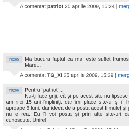
A comentat
patriot
25 aprilie 2009, 15:24
|
mer
Ma bucura faptul ca mai este suflet frumo
#8265
Mare...
A comentat
TG_XI
25 aprilie 2009, 15:29
|
merg
Pentru "patriot"...
#8266
Nu-ţi face griji, că şi pe acest site nu lipsesc
am nici 15 ani împliniţi, dar îmi place site-ul şi îl 
aproape 5 luni, dar ideea de a posta acest filmuleţ şi p
nu e rea. Eu îl voi posta şi prin alte site-uri c
cunoscute. Unire!