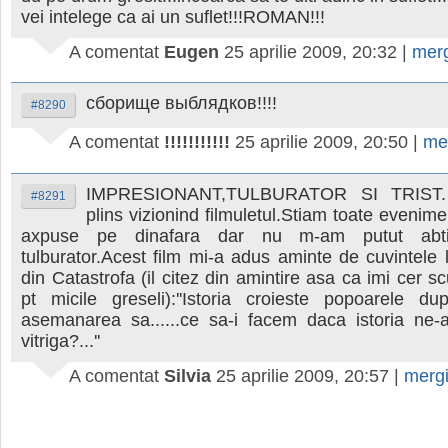
vei intelege ca ai un suflet!!!ROMAN!!!
A comentat
Eugen
25 aprilie 2009, 20:32
|
mer
сборище выблядков!!!!
#8290
A comentat
!!!!!!!!!!!
25 aprilie 2009, 20:50
|
me
IMPRESIONANT,TULBURATOR SI TRIST.
#8291
plins vizionind filmuletul.Stiam toate evenime
axpuse pe dinafara dar nu m-am putut abtin
tulburator.Acest film mi-a adus aminte de cuvintele
din Catastrofa (il citez din amintire asa ca imi cer s
pt micile greseli):''Istoria croieste popoarele du
asemanarea sa......ce sa-i facem daca istoria ne
vitriga?...''
A comentat
Silvia
25 aprilie 2009, 20:57
|
merg