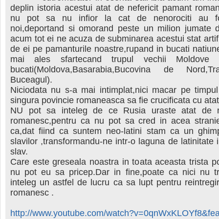
deplin istoria acestui atat de nefericit pamant roman
nu pot sa nu infior la cat de nenorociti au fo
noi,deportand si omorand peste un milion jumate d
acum tot ei ne acuza de subminarea acestui stat artifi
de ei pe pamanturile noastre,rupand in bucati natiu
mai ales sfartecand trupul vechii Moldove 
bucati(Moldova,Basarabia,Bucovina de Nord,Tra
Buceagul).
Niciodata nu s-a mai intimplat,nici macar pe timpul
singura povincie romaneasca sa fie crucificata cu ata
NU pot sa inteleg de ce Rusia uraste atat de 
romanesc,pentru ca nu pot sa cred in acea strani
ca,dat fiind ca suntem neo-latini stam ca un ghim
slavilor ,transformandu-ne intr-o laguna de latinitate
slav.
Care este greseala noastra in toata aceasta trista p
nu pot eu sa pricep.Dar in fine,poate ca nici nu t
inteleg un astfel de lucru ca sa lupt pentru reintreg
romanesc .
http://www.youtube.com/watch?v=0qnWxKLOYf8&feat