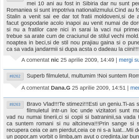
mei 10 ani au fost in Sibiria dar nu sunt pe
Romaniea si sunt impotriva nationalizmului.Cind au fos
Stalin a venit sai ee dar tot fratii moldoveni,si de
facut gospodarie acolo inapoi au venit numai de dor
si nu a fratilor care nici in sarai la vaci nui prime
trebue sa arate cum de craciunul de stilul vechi mold.
noaptea in beci,si de stil nou prajiau gaina si o p
ca sa vada jandarmii si dupa acsta o dadeau la ciini!!!
A comentat
nic
25 aprilie 2009, 14:49
|
mergi s
Superb filmuletul, multumim !Noi suntem Rom
#8262
A comentat
Dana.G
25 aprilie 2009, 14:51
|
mer
Bravo Vlad!!!Te stimezi!!!Esti un geniu.Ti-as 
#8263
filmuletul intr-un loc unde vizitatori sunt m
vad nu numai tinerii,ci si copii si batraninii,sa vada 
ca suntem romani si nu altcineva!!!Prin sange si
recupera ceia ce am pierdut,ceia ce ni s-a luat...Mii 
un popor,am vorbit o limba,am avut o credinta,iar buni