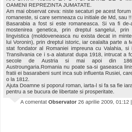
OAMENI REPREZINTA JUMATATE.
Am mai observat ceva: niste secaturi pe acest forum
romaneste, si care semneaza cu initiale de Md, sau !!
Basarabia a fost si este romaneasca. Si va fi de-a
mostenirea genetica, prin dreptul sangelui, prin
lingvistica (moldoveneasca nu exista decat in minte
lui Voronin), prin dreptul istoric, iar cealalta parte a
stat fondator al Romaniei impreuna cu Valahia, si
Transilvania ce i s-a alaturat dupa 1918, intrucat a f
secole de Austria si mai apoi din 186
Austroungaria.Romania nu poate sa-si gaseasca lini
fratii ei basarabeni sunt inca sub influenta Rusiei, ca
o la 1812.
Ajuta Doamne si poporul roman, iarta-l si fa sa fie ia
pentru a se bucura de libertate si prosperitate.
A comentat
Observator
26 aprilie 2009, 01:12