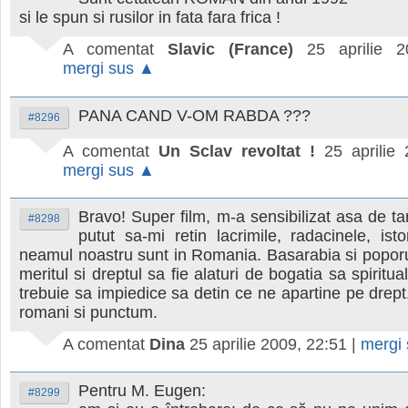
si le spun si rusilor in fata fara frica !
A comentat
Slavic (France)
25 aprilie 2
mergi sus ▲
PANA CAND V-OM RABDA ???
#8296
A comentat
Un Sclav revoltat !
25 aprilie
mergi sus ▲
Bravo! Super film, m-a sensibilizat asa de t
#8298
putut sa-mi retin lacrimile, radacinele, istori
neamul noastru sunt in Romania. Basarabia si poporu
meritul si dreptul sa fie alaturi de bogatia sa spiritu
trebuie sa impiedice sa detin ce ne apartine pe drep
romani si punctum.
A comentat
Dina
25 aprilie 2009, 22:51
|
mergi
Pentru M. Eugen:
#8299