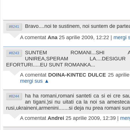
Bravo....noi te sustinem, noi suntem de partea
#8241
A comentat
Ana
25 aprilie 2009, 12:22
|
mergi 
SUNTEM ROMANI...SHI AS
#8243
UNIREA,SPERAM LA....DESIG
EFORTURI.....EU SUNT ROMANKA...
A comentat
DOINA-KINTEC DULCE
25 aprili
mergi sus ▲
ha ha romani,romani santeti ca si ei cre sa
#8244
an tigani.)si nu uitati ca la noi sa amestec
rusi,ukraineni,armenini.......si deja nu prea romani su
A comentat
Andrei
25 aprilie 2009, 12:39
|
mer