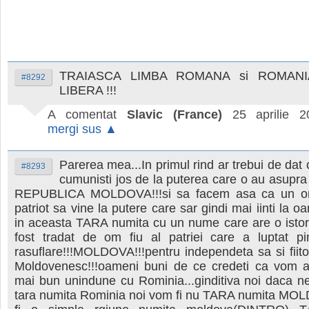
TRAIASCA LIMBA ROMANA si ROMANI
#8292
LIBERA !!!
A comentat
Slavic (France)
25 aprilie 2
mergi sus ▲
Parerea mea...In primul rind ar trebui de dat 
#8293
cumunisti jos de la puterea care o au asupra
REPUBLICA MOLDOVA!!!si sa facem asa ca un om 
patriot sa vine la putere care sar gindi mai iinti la o
in aceasta TARA numita cu un nume care are o istor
fost tradat de om fiu al patriei care a luptat pi
rasuflare!!!MOLDOVA!!!pentru independeta sa si fiito
Moldovenesc!!!oameni buni de ce credeti ca vom a
mai bun unindune cu Rominia...ginditiva noi daca n
tara numita Rominia noi vom fi nu TARA numita MO