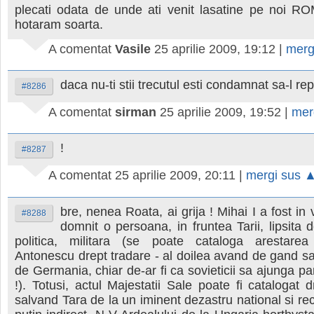
plecati odata de unde ati venit lasatine pe noi R
hotaram soarta.
A comentat
Vasile
25 aprilie 2009, 19:12
|
merg
daca nu-ti stii trecutul esti condamnat sa-l repe
#8286
A comentat
sirman
25 aprilie 2009, 19:52
|
mer
!
#8287
A comentat
25 aprilie 2009, 20:11
|
mergi sus 
bre, nenea Roata, ai grija ! Mihai I a fost in
#8288
domnit o persoana, in fruntea Tarii, lipsita 
politica, militara (se poate cataloga arestarea
Antonescu drept tradare - al doilea avand de gand sa 
de Germania, chiar de-ar fi ca sovieticii sa ajunga pa
!). Totusi, actul Majestatii Sale poate fi catalogat d
salvand Tara de la un iminent dezastru national si re