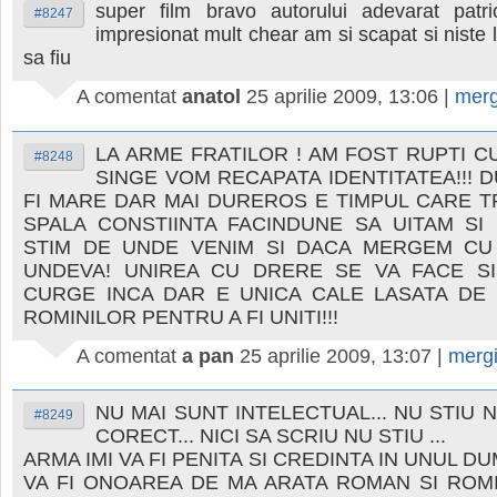
super film bravo autorului adevarat patr
#8247
impresionat mult chear am si scapat si niste l
sa fiu
A comentat
anatol
25 aprilie 2009, 13:06
|
merg
LA ARME FRATILOR ! AM FOST RUPTI C
#8248
SINGE VOM RECAPATA IDENTITATEA!!! 
FI MARE DAR MAI DUREROS E TIMPUL CARE T
SPALA CONSTIINTA FACINDUNE SA UITAM SI
STIM DE UNDE VENIM SI DACA MERGEM CU
UNDEVA! UNIREA CU DRERE SE VA FACE SI
CURGE INCA DAR E UNICA CALE LASATA DE
ROMINILOR PENTRU A FI UNITI!!!
A comentat
a pan
25 aprilie 2009, 13:07
|
merg
NU MAI SUNT INTELECTUAL... NU STIU N
#8249
CORECT... NICI SA SCRIU NU STIU ...
ARMA IMI VA FI PENITA SI CREDINTA IN UNUL D
VA FI ONOAREA DE MA ARATA ROMAN SI ROM