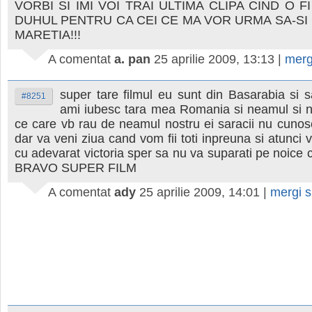
VORBI SI IMI VOI TRAI ULTIMA CLIPA CIND O F
DUHUL PENTRU CA CEI CE MA VOR URMA SA-S
MARETIA!!!
A comentat
a. pan
25 aprilie 2009, 13:13
|
merg
super tare filmul eu sunt din Basarabia si sa
#8251
ami iubesc tara mea Romania si neamul si nu
ce care vb rau de neamul nostru ei saracii nu cunosc
dar va veni ziua cand vom fii toti inpreuna si atunci 
cu adevarat victoria sper sa nu va suparati pe noice 
BRAVO SUPER FILM
A comentat
ady
25 aprilie 2009, 14:01
|
mergi 