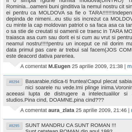
fi o simpla rgiune numita moldova(DINTRO) 
Rominia...oameni buni ginditiva la nemul nostru cit si
ei pentru ca MOLDOVA sa fie o TARA!!!!!!!Indepe
depinda de nimeni...eu stiu sis increzut ca MOLD
cu minte la cap moldovan patriot o sa faca asa ca ta
o sa stie de creutati si oamenii ce traesc in TARA
traiasca asa cum sau dorit ei si cum au vrut si pentru
neamul nostru!!!!!pentru un inceput ce nil dorim m
data primul pas care ar trebui sal facem(JOS COM
este deacord dativa pareriea.
A comentat
M.Eugen
25 aprilie 2009, 21:38
|
m
Basarabie,ridica-ti fruntea!Capul plecat sabia
#8294
nici soarele nu vede.Imi plinge inima.Voron
aceeasi lupta de distrugere a intelectualilor si a
studios.Pina cind, DOAMNE,pina cind???
A comentat
aura_zlata
25 aprilie 2009, 21:46
|
SUNT MANDRU CA SUNT ROMAN !!!
#8295
Sunt cetatean ROMAN din anul 1992