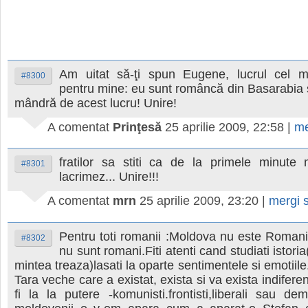
Am uitat să-ţi spun Eugene, lucrul cel m
#8300
pentru mine: eu sunt româncă din Basarabia ş
mândră de acest lucru! Unire!
A comentat
Prinţesă
25 aprilie 2009, 22:58
|
me
fratilor sa stiti ca de la primele minute
#8301
lacrimez... Unire!!!
A comentat
mrn
25 aprilie 2009, 23:20
|
mergi 
Pentru toti romanii :Moldova nu este Romani
#8302
nu sunt romani.Fiti atenti cand studiati istoria
mintea treaza)lasati la oparte sentimentele si emotiil
Tara veche care a existat, exista si va exista indifere
fi la la putere -komunisti.frontisti,liberali sau dem