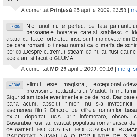
A comentat
Prinţesă
25 aprilie 2009, 23:58
|
me
Nici unul nu e perfect pe fata pamantului
#8305
persoanele hotarate care-si stabilesc o ide
apara cu toate fortele)eu insa sunt moldoveandin B
pe care romanii o tineau numai ca o marfa de schi
pericol.Despre cutremur stieam ca nu au fust daune
aceia am si facut o GLUMA
A comentat
MD
26 aprilie 2009, 00:16
|
mergi 
Filmul este magistral, exceptional.Adev
#8306
bravissimo realizatorului Vladut. Ii multumi
Sigur stiam toate evenimentele pe de rost. Dar oare
pana acum, absolut nimeni nu s-a invrednicit
asemenea film? Dincolo de cifrele romanilor basar
exilati deportati ucisi prin infometare, observi
Basarabia rusii au caratat populatia romaneasca de
de oameni. HOLOCAUST! HOLOCAUSTUL ROMA
RAPORTAT NUMAI LA O POPULATIE DE 3 MI