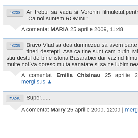
Ar trebui sa vada si Voronin filmuletul,pent
#8238
"Ca noi suntem ROMINI".
A comentat
MARIA
25 aprilie 2009, 11:48
Bravo Vlad sa dea dumnezeu sa avem parte 
#8239
tineri destepti .Asa ca tine sunt cam putini.M
stiu destul de bine istoria Basarabiei dar vazind filmu
multe noi.Va doresc multa sanatate si sa ne iubim ne
A comentat
Emilia Chisinau
25 aprilie 
mergi sus ▲
Super......
#8240
A comentat
Marry
25 aprilie 2009, 12:09
|
merg