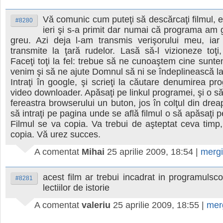
Vă comunic cum puteţi să descărcaţi filmul, 
#8280
ieri şi s-a primit dar numai că programa am g
greu. Azi deja l-am transmis verişorului meu, iar 
transmite la ţară rudelor. Lasă să-l vizioneze toţi
Faceţi toţi la fel: trebue să ne cunoaştem cine sunt
venim şi să ne ajute Domnul să ni se îndeplinească l
Intraţi în google, şi scrieţi la căutare denumirea pr
video downloader. Apăsaţi pe linkul programei, şi o s
fereastra browserului un buton, jos în colţul din drea
să intraţi pe pagina unde se află filmul o să apăsaţi 
Filmul se va copia. Va trebui de aşteptat ceva timp
copia. Vă urez succes.
A comentat
Mihai
25 aprilie 2009, 18:54
|
merg
acest film ar trebui incadrat in programulscol
#8281
lectiilor de istorie
A comentat
valeriu
25 aprilie 2009, 18:55
|
mer