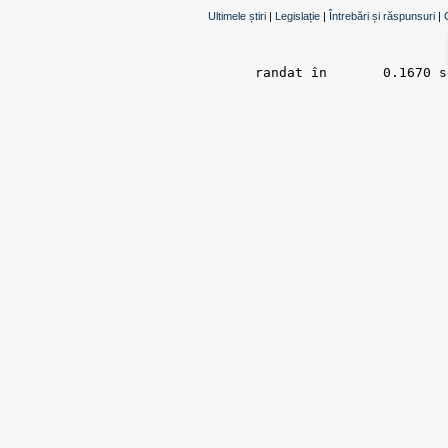
Ultimele știri
|
Legislație
|
Întrebări și răspunsuri
|
randat în 	0.