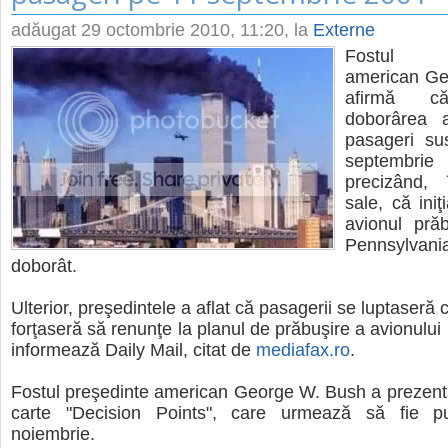
adăugat
29 octombrie 2010, 11:20
, la
Externe
Fostul p
american Ge
afirmă c
doborârea a
pasageri su
septemb
precizând, 
sale, că ini
avionul prăb
Pennsylva
doborât.
Ulterior, preşedintele a aflat că pasagerii se luptaseră cu 
forţaseră să renunţe la planul de prăbuşire a avionului
informează Daily Mail, citat de
mediafax.ro
.
Fostul preşedinte american George W. Bush a prezenta
carte "Decision Points", care urmează să fie pu
noiembrie.