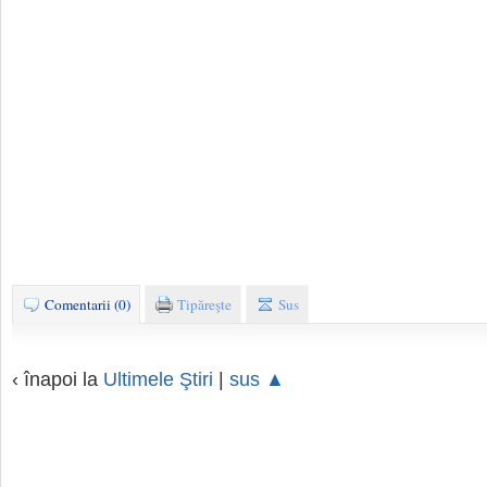
Comentarii (0)
Tipăreşte
Sus
‹ înapoi la
Ultimele Ştiri
|
sus ▲