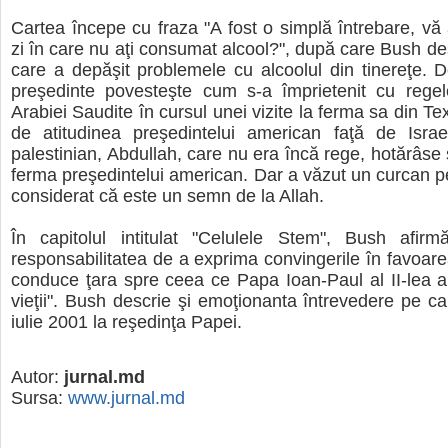
Cartea începe cu fraza "A fost o simplă întrebare, vă a
zi în care nu aţi consumat alcool?", după care Bush de
care a depăşit problemele cu alcoolul din tinereţe. De 
preşedinte povesteşte cum s-a împrietenit cu regel
Arabiei Saudite în cursul unei vizite la ferma sa din Texa
de atitudinea preşedintelui american faţă de Israel
palestinian, Abdullah, care nu era încă rege, hotărâse 
ferma preşedintelui american. Dar a văzut un curcan pe
considerat că este un semn de la Allah.
În capitolul intitulat "Celulele Stem", Bush afirm
responsabilitatea de a exprima convingerile în favoarea
conduce ţara spre ceea ce Papa Ioan-Paul al II-lea a
vieţii". Bush descrie şi emoţionanta întrevedere pe ca
iulie 2001 la reşedinţa Papei.
Autor:
jurnal.md
Sursa:
www.jurnal.md