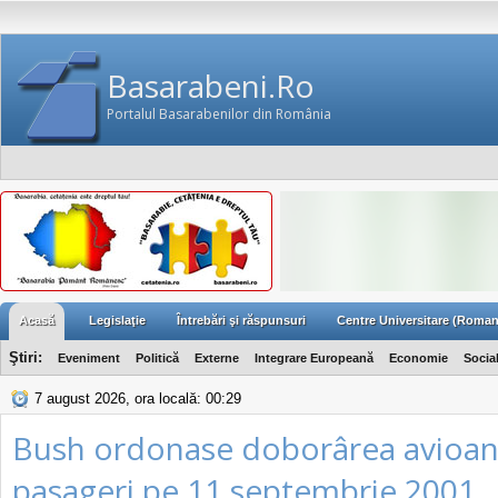
Basarabeni.Ro
Portalul Basarabenilor din România
Acasă
Legislaţie
Întrebări şi răspunsuri
Centre Universitare (Roman
Ştiri:
Eveniment
Politică
Externe
Integrare Europeană
Economie
Socia
7 august 2026, ora locală: 00:29
Bush ordonase doborârea avioan
pasageri pe 11 septembrie 2001