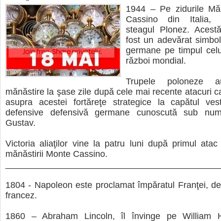
1944 – Pe zidurile Măn
Cassino din Italia, 
steagul Plonez. Acest
fost un adevărat simbol 
germane pe timpul celu
război mondial.
Trupele poloneze a
mănăstire la şase zile după cele mai recente atacuri c
asupra acestei fortăreţe strategice la capătul vest
defensive defensivă germane cunoscută sub num
Gustav.
Victoria aliaţilor vine la patru luni după primul ata
mănăstirii Monte Cassino.
___________________________________________
1804 - Napoleon este proclamat împăratul Franţei, de
francez.
1860 – Abraham Lincoln, îl învinge pe William 