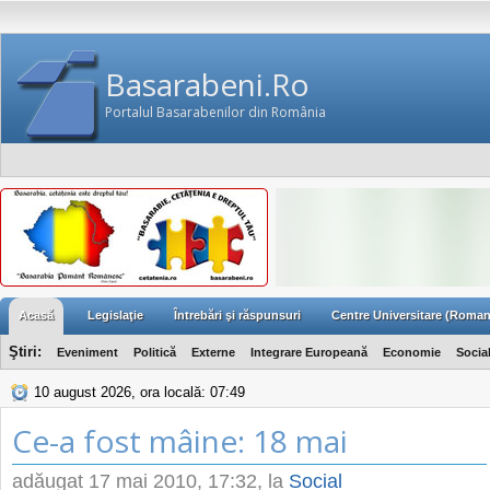
Basarabeni.Ro
Portalul Basarabenilor din România
Acasă
Legislaţie
Întrebări şi răspunsuri
Centre Universitare (Roman
Ştiri:
Eveniment
Politică
Externe
Integrare Europeană
Economie
Socia
10 august 2026, ora locală: 07:49
Ce-a fost mâine: 18 mai
adăugat
17 mai 2010, 17:32
, la
Social