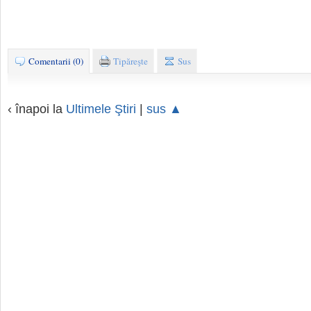
Comentarii (0)
Tipăreşte
Sus
‹ înapoi la
Ultimele Ştiri
|
sus ▲