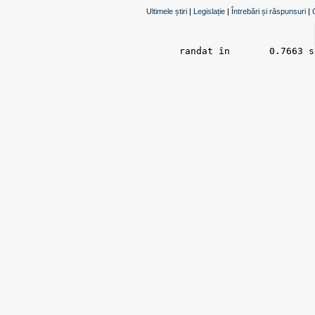
Ultimele știri
|
Legislație
|
Întrebări și răspunsuri
|
randat în 	0.