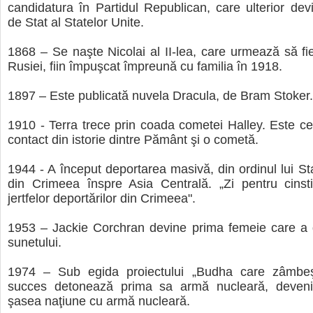
candidatura în Partidul Republican, care ulterior dev
de Stat al Statelor Unite.
1868 – Se naşte Nicolai al II-lea, care urmează să fie 
Rusiei, fiin împuşcat împreună cu familia în 1918.
1897 – Este publicată nuvela Dracula, de Bram Stoker.
1910 - Terra trece prin coada cometei Halley. Este ce
contact din istorie dintre Pământ şi o cometă.
1944 - A început deportarea masivă, din ordinul lui Stal
din Crimeea înspre Asia Centrală. „Zi pentru cinst
jertfelor deportărilor din Crimeea".
1953 – Jackie Corchran devine prima femeie care a d
sunetului.
1974 – Sub egida proiectului „Budha care zâmbeş
succes detonează prima sa armă nucleară, deven
şasea naţiune cu armă nucleară.