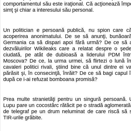
comportamentul său este iraţional. Că acţionează împo
simţ şi chiar a interesului său personal.
Un politician e persoană publică, nu spion care că
acoperirea anonimatului. De se să anunţi, bunăoară
Germania ca să dispari apoi fără urmă? De ce să a
dezvăluirilor Wikileaks care a relatat despre o şed
ciudată, pe atât de dubioasă a liderului PDM într
Moscova? De ce, la urma urmei, să flirtezi o lună î
cavaleri politici rivali, ştiind bine că unul dintre ei v
părăsit şi, în consecinţă, înrăit? De ce să bagi capul 
după ce i-ai refuzat bomboana promisă?
Prea multe stranietăţi pentru un singură persoană. 
Lupu pare un cocostârc rătăcit pe o stradă aglomerată
de telegraf pe un drum neluminat de care riscă să
TIR-urile grăbite.