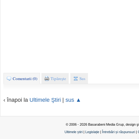
Comentarii (0)
Tipăreşte
Sus
‹ înapoi la
Ultimele Ştiri
|
sus ▲
© 2006 - 2026 Basarabeni Media Grup, design ş
Ultimele știri
|
Legislație
|
Întrebări și răspunsuri
|