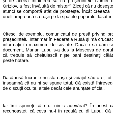
şi de aceea întâlnirea sa cu preşedintele Dumei d
Grîzlov, a fost învăluită de mister? Ziceţi că nu doseş
atunci se comportă atât de prosteşte, încât creează 
unelti împreună cu ruşii pe la spatele poporului lăsat în
Citesc, de exemplu, comunicatul de presă privind pro
preşedintelui interimar în Federaţia Rusă şi mă cruce
informaţii în maximum de cuvinte. Dacă e să dăm cr
document, Marian Lupu s-a dus la Moscova de dorul l
că trebuie să cheltuiască nişte bani destinaţi călător
peste hotare.
Dacă însă lucrurile nu stau aşa şi voiajul său are, tot
înseamnă că nu ni se spune totul. Că există întrevede
de discuţii oculte, altele decât cele anunţate oficial.
Iar îmi spuneţi că nu-i nimic adevărat? În acest c
recunoaşteţi că ceva nu-i în regulă cu dl Lupu. Că