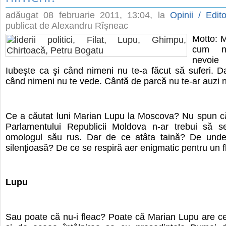
adăugat
08 februarie 2011, 13:04
, la
Opinii / Edito
publicat de Alexandru Rîșneac
Motto: 
cum n
nevoi
Iubeşte ca şi când nimeni nu te-a făcut să suferi. 
când nimeni nu te vede. Cântă de parcă nu te-ar auzi 
Ce a căutat luni Marian Lupu la Moscova? Nu spun că
Parlamentului Republicii Moldova n-ar trebui să se
omologul său rus. Dar de ce atâta taină? De und
silenţioasă? De ce se respiră aer enigmatic pentru un 
Lupu
Sau poate că nu-i fleac? Poate că Marian Lupu are c