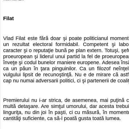
Filat
Vlad Filat este fără doar şi poate politicianul momentu
un rezultat electoral formidabil. Competent şi labor
caracter şi o reputaţie bună pe plan extern. Totuşi, şe
proeuropean şi liderul unui partid la fel de proeuropea
înveţe şi codul bunelor maniere europene. Adesea în
ca un păun în ţara pinguinilor. Ca un filozof neînţel
vulgului lipsit de recunoştinţă. Nu e de mirare că astfe
cap nu numai adversarii politici, ci şi partenerii de coaliţ
Premierului nu i-ar strica, de asemenea, mai puţină c
multă detaşare. Are simţul umorului, dar acesta trebui
linguriţa, nu din joi în paşti, ci cu măsură, în momentul
cantităţi suficiente, ca să-l poată gusta toată lumea.