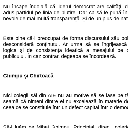
Nu încape îndoială că liderul democrat are calităţi,
adus partidul pe linia de plutire. Dar ca să le pună în
nevoie de mai multă transparenţă. Şi de un plus de nat
Este bine că-i preocupat de forma discursului său pol
desconsideră conţinutul. Ar urma să se îngrijească
logica şi de consistenţa ideatică a mesajului pe ca
publicului. În caz contrar, degeaba se încordează.
Ghimpu şi Chirtoacă
Nici colegii săi din AIE nu au motive să se lase pe t
seamă că nimeni dintre ei nu excelează în materie d
ceea ce se constituie într-un defect capital într-o democ
Să-l luăm pe Mihai Ghimpu. Principial, direct, coleric