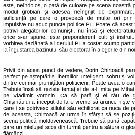
este, neîndoios, o pată de culoare pe scena noastră pol
modul grobian şi adesea neîngrijit de exprimare
suficienţă pe care o provoacă de multe ori prin r
impulsive nu aduc puncte politice PL. Poate că acest fe
potrivi alegătorilor comunişti, nu însă şi electoratulu
orice s-ar spune, este preponderent cult şi instrui
vorbirea dezlânată a liderului PL a costat scump parti
la îngustarea bazinului său electoral în alegerile din n
Privit din acest punct de vedere, Dorin Chirtoacă par
perfect pe aşteptările liberalilor. Inteligent, sobru şi vo
dintre cei mai promiţători politicieni. Poate avea o cari
Trebuie însă să reziste tentaţiei de a-l imita pe Mih
pe Vladimir Voronin. Ca să pară şi el rău de gu
Chişinăului a început de la o vreme să arunce nişte 
care i se potrivesc stilului său echilibrat ca nuca de p
de aceasta, Chirtoacă ar urma în sfârşit să se poziţ
scena politică moldovenească. Trebuie să pună capăt 
pare un mieluşel scos din turmă pentru a sătura o gloa
flămânzi.