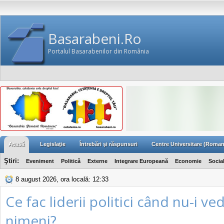
Basarabeni.Ro
Portalul Basarabenilor din România
Acasă
Legislaţie
Întrebări şi răspunsuri
Centre Universitare (Roman
Ştiri:
Eveniment
Politică
Externe
Integrare Europeană
Economie
Socia
8 august 2026, ora locală: 12:33
Ce fac liderii politici când nu-i ve
nimeni?