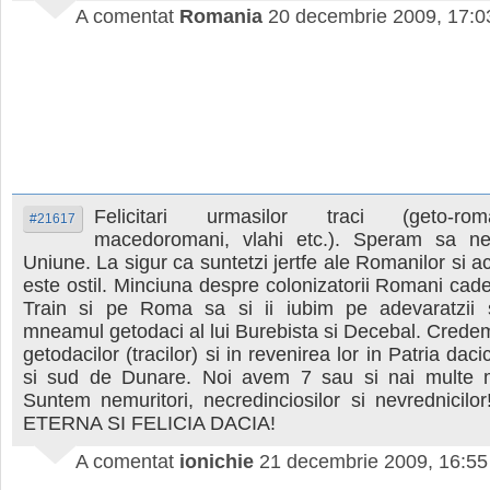
A comentat
Romania
20 decembrie 2009, 17:0
Felicitari urmasilor traci (geto-ro
#21617
macedoromani, vlahi etc.). Speram sa ne
Uniune. La sigur ca suntetzi jertfe ale Romanilor si 
este ostil. Minciuna despre colonizatorii Romani cade
Train si pe Roma sa si ii iubim pe adevaratzii 
mneamul getodaci al lui Burebista si Decebal. Crede
getodacilor (tracilor) si in revenirea lor in Patria dac
si sud de Dunare. Noi avem 7 sau si nai multe mor
Suntem nemuritori, necredinciosilor si nevrednicil
ETERNA SI FELICIA DACIA!
A comentat
ionichie
21 decembrie 2009, 16:55