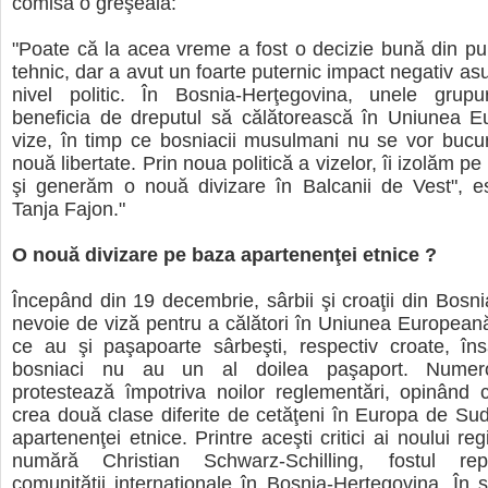
comisă o greşeală:
"Poate că la acea vreme a fost o decizie bună din p
tehnic, dar a avut un foarte puternic impact negativ asu
nivel politic. În Bosnia-Herţegovina, unele grupu
beneficia de dreputul să călătorească în Uniunea E
vize, în timp ce bosniacii musulmani nu se vor bucu
nouă libertate. Prin noua politică a vizelor, îi izolăm p
şi generăm o nouă divizare în Balcanii de Vest", e
Tanja Fajon."
O nouă divizare pe baza apartenenţei etnice ?
Începând din 19 decembrie, sârbii şi croaţii din Bosn
nevoie de viză pentru a călători în Uniunea Europea
ce au şi paşapoarte sârbeşti, respectiv croate, în
bosniaci nu au un al doilea paşaport. Numeroşi
protestează împotriva noilor reglementări, opinând 
crea două clase diferite de cetăţeni în Europa de Su
apartenenţei etnice. Printre aceşti critici ai noului r
numără Christian Schwarz-Schilling, fostul rep
comunităţii internaţionale în Bosnia-Herţegovina. În 