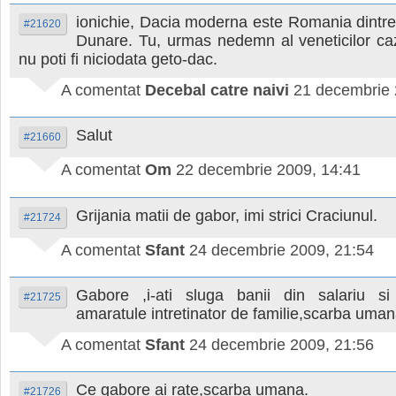
ionichie, Dacia moderna este Romania dintre 
#21620
Dunare. Tu, urmas nedemn al veneticilor caz
nu poti fi niciodata geto-dac.
A comentat
Decebal catre naivi
21 decembrie 
Salut
#21660
A comentat
Om
22 decembrie 2009, 14:41
Grijania matii de gabor, imi strici Craciunul.
#21724
A comentat
Sfant
24 decembrie 2009, 21:54
Gabore ,i-ati sluga banii din salariu s
#21725
amaratule intretinator de familie,scarba uman
A comentat
Sfant
24 decembrie 2009, 21:56
Ce gabore ai rate,scarba umana.
#21726