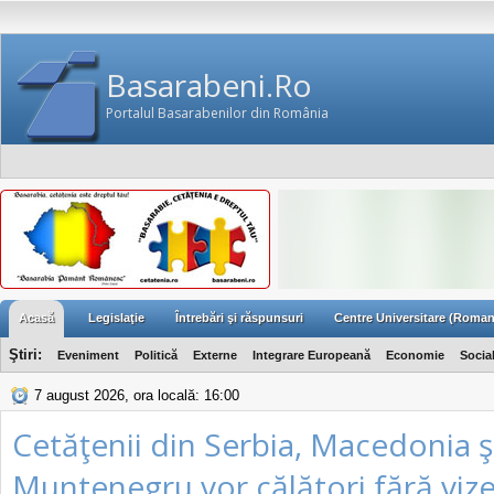
Basarabeni.Ro
Portalul Basarabenilor din România
Acasă
Legislaţie
Întrebări şi răspunsuri
Centre Universitare (Roman
Ştiri:
Eveniment
Politică
Externe
Integrare Europeană
Economie
Socia
7 august 2026, ora locală: 16:00
Cetăţenii din Serbia, Macedonia ş
Muntenegru vor călători fără vize