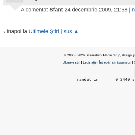
A comentat
Sfant
24 decembrie 2009, 21:58
|
m
‹ înapoi la
Ultimele Ştiri
|
sus ▲
© 2006 - 2026 Basarabeni Media Grup, design ş
Ultimele știri
|
Legislație
|
Întrebări și răspunsuri
|
randat în 	0.