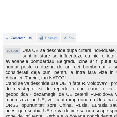
Comentarii (10)
Tipăreşte
Sus
Usa UE se deschide dupa criterii individuale. 
#21499
sunt in stare sa influenteze cu nici o iota
aviaoanele bombardau Belgradul cine ar fi putut s
numai peste o duzina de ani cei bombardati - ser
considerati deja buni pentru a intra fara vize in 
Albaniei, Turciei, tari NATO?!
Cand se va deschide usa UE in fata R.Moldova? - prob
de neasteptat si de repede, atunci cand o va di
geopolitica - dezamagiti de UE cetenii R.Moldova v
mai mizeze pe UE, vor cauta impreuna cu Ucraina si 
URSS opurtunitati spre China, Rusia, Eurasia sa
acest gen si abia UE se va decide sa nu-i scape spre
zone de influenta. Serbia e o dovada concludenta d