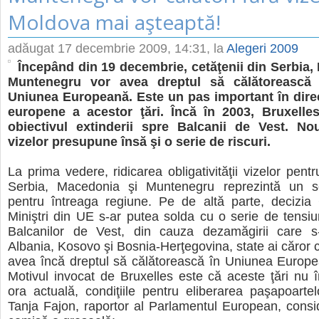
Moldova mai aşteaptă!
adăugat
17 decembrie 2009, 14:31
, la
Alegeri 2009
Începând din 19 decembrie, cetăţenii din Serbia,
Muntenegru vor avea dreptul să călătorească 
Uniunea Europeană. Este un pas important în direcţ
europene a acestor ţări. Încă în 2003, Bruxelles-
obiectivul extinderii spre Balcanii de Vest. No
vizelor presupune însă şi o serie de riscuri.
La prima vedere, ridicarea obligativităţii vizelor pentr
Serbia, Macedonia şi Muntenegru reprezintă un s
pentru întreaga regiune. Pe de altă parte, decizia 
Miniştri din UE s-ar putea solda cu o serie de tensiuni
Balcanilor de Vest, din cauza dezamăgirii care s-
Albania, Kosovo şi Bosnia-Herţegovina, state ai căror c
avea încă dreptul să călătorească în Uniunea Europe
Motivul invocat de Bruxelles este că aceste ţări nu î
ora actuală, condiţiile pentru eliberarea paşapoartel
Tanja Fajon, raportor al Parlamentul European, consi