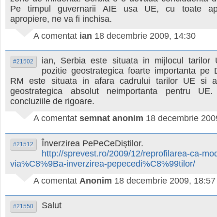
Pe timpul guvernarii AIE usa UE, cu toate ap
apropiere, ne va fi inchisa.
A comentat
ian
18 decembrie 2009, 14:30
ian, Serbia este situata in mijlocul tarilo
#21502
pozitie geostrategica foarte importanta pe 
RM este situata in afara cadrului tarilor UE si a
geostrategica absolut neimportanta pentru UE.
concluziile de rigoare.
A comentat
semnat anonim
18 decembrie 200
Înverzirea PePeCeDiştilor.
#21512
http://sprevest.ro/2009/12/reprofilarea-ca-mo
via%C8%9Ba-inverzirea-pepecedi%C8%99tilor/
A comentat
Anonim
18 decembrie 2009, 18:57
Salut
#21550