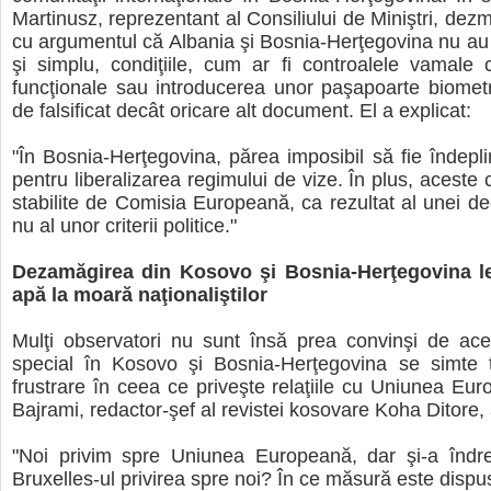
Martinusz, reprezentant al Consiliului de Miniştri, dezm
cu argumentul că Albania şi Bosnia-Herţegovina nu au î
şi simplu, condiţiile, cum ar fi controalele vamale
funcţionale sau introducerea unor paşapoarte biomet
de falsificat decât oricare alt document. El a explicat:
"În Bosnia-Herţegovina, părea imposibil să fie îndepli
pentru liberalizarea regimului de vize. În plus, aceste c
stabilite de Comisia Europeană, ca rezultat al unei dec
nu al unor criterii politice."
Dezamăgirea din Kosovo şi Bosnia-Herţegovina le
apă la moară naţionaliştilor
Mulţi observatori nu sunt însă prea convinşi de aces
special în Kosovo şi Bosnia-Herţegovina se simte 
frustrare în ceea ce priveşte relaţiile cu Uniunea Eu
Bajrami, redactor-şef al revistei kosovare Koha Ditore, 
"Noi privim spre Uniunea Europeană, dar şi-a îndrep
Bruxelles-ul privirea spre noi? În ce măsură este disp