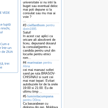
universitate si nu intri la
buget sau eventual deloc
mai poti depune si la
E VEDE
consulat sau mu mai ai
voie ?
...
se luptă
#3
cielfanthom
pentru
rinichi,
dorin1995
ul
Salut!
In acest caz aplici ca
oricare alt absolvent de
liceu, depunand dosarul
...Cum e
la consulat(pentru a
r într-un
candida pentru unul din
e de ZIUA
locurile pentru etnici
rom...
#4
marinaian
pentru
ță, trei
Alina
ii
cei mai marsavi soferi
sand pe ruta BRASOV-
CHISINAU si sunt cei
mai mari tepari. Evitari
autobuzele lor de la orele
19:00 si 21:00. Eu de
ultimu timp ...
#5
luminitacumpana
pentru D0ina
Ca basarabean cu
diploma din rep. Moldova