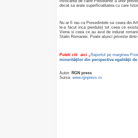
Invocarea de catre Presedinte a unor prevede
decat sa arate superficialitatea cu care Istor
Nu ar fi rau ca Presedintele sa ceara din Ar
le-a facut inca pierdute) tot ceea ce exist
Viena si ceea ce au avut de indurat roman
Stalin Romaniei. Poate atunci priveste dintr-
Puteti citi aici „
Raportul pe marginea Proi
minorităţilor din perspectiva egalităţii d
Autor:
RGN press
Sursa:
www.rgnpress.ro