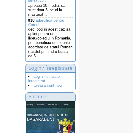
larisa2726
aproape 10 media, ca
sunt doar 5 locuri la
masterat...
#10
adaiulica
pentru
Cornel
deci poti in acest caz sa
aplici pentru un
liceu/colegiu in Romania,
poti beneficia de locurile
acordate de statul Roman
( astfel primind o bursa
de 5...
Login / Înregistrare
Login - utilizator
inregistrat
Crează cont nou
Parteneri