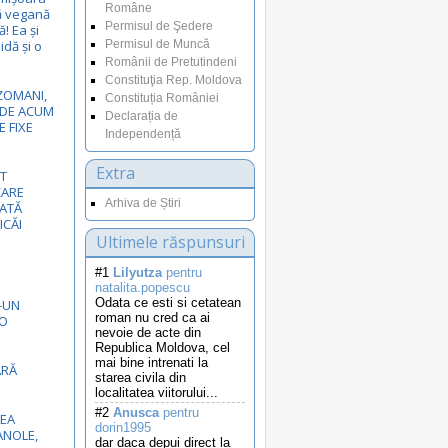
Române
ă vegană
Permisul de Şedere
! Ea și
idă și o
Permisul de Muncă
Românii de Pretutindeni
Constituţia Rep. Moldova
EZOMANI,
Constituția României
I DE ACUM
Declarația de
E FIXE
Independență
Extra
T
CARE
Arhiva de Știri
NATĂ
ICĂI
Ultimele răspunsuri
#1
Lilyutza
pentru
natalita.popescu
Odata ce esti si cetatean
-UN
roman nu cred ca ai
GO
nevoie de acte din
Republica Moldova, cel
mai bine intrenati la
ĂRĂ
starea civila din
localitatea viitorului...
#2
Anusca
pentru
EA
dorin1995
NOLE,
dar daca depui direct la