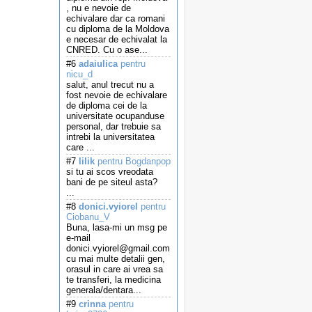
, nu e nevoie de
echivalare dar ca romani
cu diploma de la Moldova
e necesar de echivalat la
CNRED. Cu o ase...
#6
adaiulica
pentru
nicu_d
salut, anul trecut nu a
fost nevoie de echivalare
de diploma cei de la
universitate ocupanduse
personal, dar trebuie sa
intrebi la universitatea
care ...
#7
lilik
pentru Bogdanpop
si tu ai scos vreodata
bani de pe siteul asta?
...
#8
donici.vyiorel
pentru
Ciobanu_V
Buna, lasa-mi un msg pe
e-mail
donici.vyiorel@gmail.com
cu mai multe detalii gen,
orasul in care ai vrea sa
te transferi, la medicina
generala/dentara...
#9
crinna
pentru