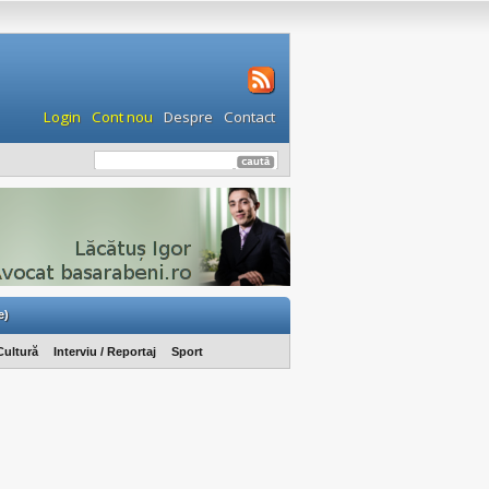
Login
Cont nou
Despre
Contact
e)
Cultură
Interviu / Reportaj
Sport