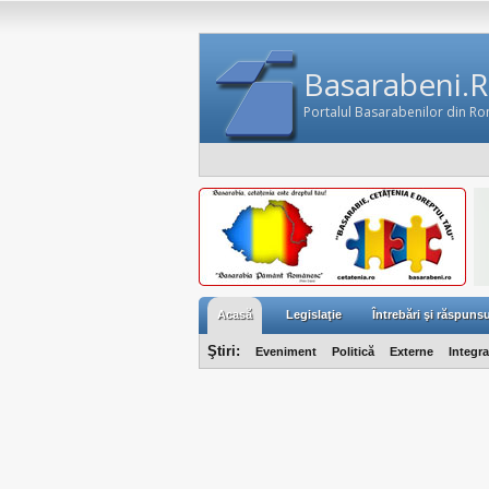
Basarabeni.
Portalul Basarabenilor din R
Acasă
Legislaţie
Întrebări şi răspunsu
Ştiri:
Eveniment
Politică
Externe
Integr