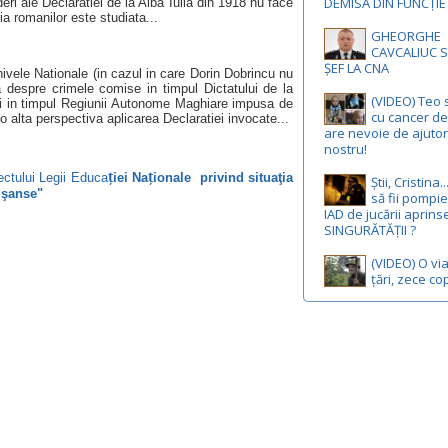
DEMISĂ DIN FUNCȚIE
ri ale Declaratiei de la Alba Iulia din 1918 nu face
ia romanilor este studiata...
GHEORGHE
CAVCALIUC S
ȘEF LA CNA
hivele Nationale (in cazul in care Dorin Dobrincu nu
a despre crimele comise in timpul Dictatului de la
(VIDEO) Teo 
ii in timpul Regiunii Autonome Maghiare impusa de
cu cancer de 
o alta perspectiva aplicarea Declaratiei invocate...
are nevoie de ajutor
nostru!
ț
ț
ectului Legii Educa
iei Na
ionale
privind situaţia
Știi, Cristina
e şanse"
să fii pompie
IAD de jucării aprins
SINGURĂTĂȚII ?
(VIDEO) O via
țări, zece cop