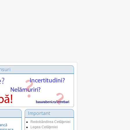
nsuri
Important
Redobândirea Cetăţeniei
ancă
Legea Cetăţeniei
Timișoara