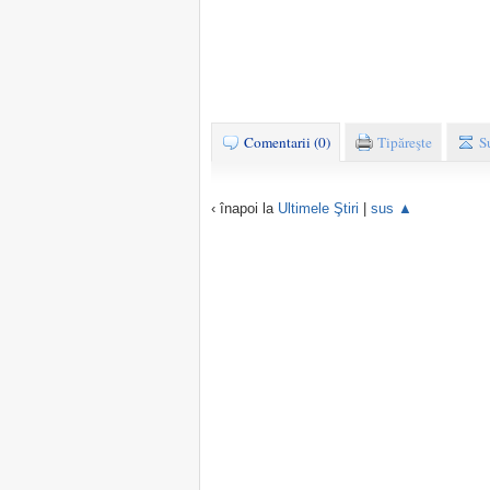
Comentarii (0)
Tipăreşte
S
‹ înapoi la
Ultimele Ştiri
|
sus ▲