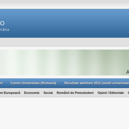
Ro
omânia
ri
Centre Universitare (Romania)
Rezultate admitere 2012 (studii universitar
are Europeană
Economie
Social
Românii de Pretutindeni
Opinii / Editoriale