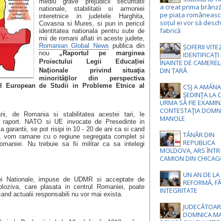
mediu grave prejudicii securitatii
a creat prima brânz
nationale, stabilitatii si armoniei
pe piața românească
interetnice in judetele Harghita,
soțul ei vor să desch
Covasna si Mures, si pun in pericol
fabrică
identitatea nationala pentru sute de
mii de romani aflati in aceste judete,
Romanian Global News
publica din
ȘOFERII VIT
nou
„Raportul pe marginea
IDENTIFICAȚ
ț
Proiectului Legii Educa
iei
ÎNAINTE DE CAMEREL
ț
DIN ȚARĂ
Na
ionale
privind situaţia
minorităţilor din perspectiva
rul European de Studii in Probleme Etnice al
CSJ A AMÂNA
ŞEDINŢA LA 
URMA SĂ FIE EXAMI
CONTESTAŢIA DOMN
i, de Romania si stabilitatea acestei tari, le
MANOLE
 raport. NATO si UE invocate de Presedinte in
ca garantii, se pot risipi in 10 - 20 de ani ca si cand
TÂNĂR DIN
ia, vom ramane cu o regiune segregata complet si
REPUBLICA
maniei. Nu trebuie sa fii militar ca sa intelegi
MOLDOVA, ARS ÎNTR
CAMION DIN CHICA
UN AN DE LA
tiei Nationale, impuse de UDMR si acceptate de
REFORMĂ, F
ploziva, care plasata in centrul Romaniei, poate
INTEGRITATE
and actualii responsabili nu vor mai exista.
JUDECĂTOAR
DOMNICA MA