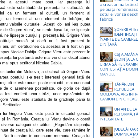
erire a acestui mare poet, iar prezenţa lui
a creat prima brânz
că este substituită de prezenţa lui culturală, de
pe piața românească
lui ca un ferment al culturii, un ferment al
soțul ei vor să desch
tăţii, un ferment al unui element de înfrăţire, de
fabrică
ntru valorile culturale. „Aceşti doi ani i-aş putea
ȘOFERII VIT
or de Grigore Vieru”, se simte lipsa lui, ne lipseşte
IDENTIFICAȚ
i, ne lipseşte curajul şi prezenţa lui. Grigore Vieru
ÎNAINTE DE CAMEREL
stituţie morală şi dacă ar fi fost prezent la
DIN ȚARĂ
i ani, am certitudinea că acestea ar fi fost un pic
a spus Nicolae Dabija. Grigore Vieru este prezent în
CSJ A AMÂNA
r prezenţa lui postumă este mai vie chiar decât atunci
ŞEDINŢA LA 
a mai spus scriitorul Nicolae Dabija.
URMA SĂ FIE EXAMI
CONTESTAŢIA DOMN
Scriitorilor din Moldova, a declarat că Grigore Vieru
MANOLE
ea poetului s-a trezit interesul general faţă de
reşi că el este acum poate mai citit, mai cunoscut
TÂNĂR DIN
arte de o asemenea posteritate, de gloria de după
REPUBLICA
MOLDOVA, ARS ÎNTR
 a fost conferit unor străzi, unor aşezăminte de
CAMION DIN CHICA
Grigore Vieru este studiată de la grădiniţe până la
 Scriitorilor.
UN AN DE LA
ui Grigore Vieru este pusă în circuitul general
REFORMĂ, F
INTEGRITATE
, şi în România. Creaţia lui Vieru devine o operă
diverse categorii de cititori. „Regretăm dispariţia
JUDECĂTOAR
inuat de creaţia lui, care este vie, care rămâne în
DOMNICA MA
. Noi îi cinstim în continuare memoria. Creaţia lui