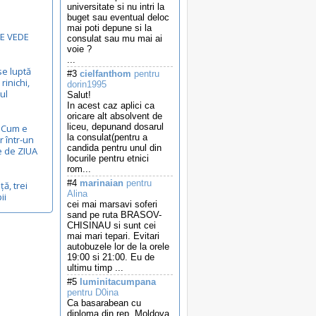
universitate si nu intri la
buget sau eventual deloc
mai poti depune si la
E VEDE
consulat sau mu mai ai
voie ?
...
se luptă
#3
cielfanthom
pentru
rinichi,
dorin1995
ul
Salut!
In acest caz aplici ca
oricare alt absolvent de
liceu, depunand dosarul
...Cum e
la consulat(pentru a
r într-un
candida pentru unul din
e de ZIUA
locurile pentru etnici
rom...
#4
marinaian
pentru
ță, trei
Alina
ii
cei mai marsavi soferi
sand pe ruta BRASOV-
CHISINAU si sunt cei
mai mari tepari. Evitari
autobuzele lor de la orele
19:00 si 21:00. Eu de
ultimu timp ...
#5
luminitacumpana
pentru D0ina
Ca basarabean cu
diploma din rep. Moldova