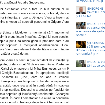
DEMISĂ DIN FUNCȚIE
cată”, a adăugat Arcadie Suceveanu.
GHEORGHE
nii Scriitorilor, care a fost un bun prieten al lui
CAVCALIUC S
ele poet nu numai ca un scriitor, publicist, dar ca
ȘEF LA CNA
 i-a influenţat şi opera. „Grigore Vieru a însemnat
 mine şi vreau să spun că pentru mine Grigore Vieru
(VIDEO) Teo 
cu cancer de 
are nevoie de ajutor
de Ştiinţe a Moldovei, a menţionat că în momentul
nostru!
simţit o pustietate în suflet. „Chipul lui este poezie,
simple a putut să redea gânduri profunde care s-au
Știi, Cristina
bit poporul”, a menţionat academicianul Duca.
să fii pompie
ore Vieru sunt element de identitate şi de mândrie
IAD de jucării aprins
 dată la o sută de ani.
SINGURĂTĂȚII ?
re Vieru a suferit un grav accident de circulaţie şi
(VIDEO) O via
işinău, unde a murit 48 de ore mai târziu. Poetul se
țări, zece cop
 la Cahul de omagiere a lui Mihai Eminescu. La km 9
Cimişlia-Basarabeasca, în apropierea localităţii
ul Ansamblului „Joc”, care se afla la volanul
olul maşinii şi s-a tamponat în banda de separare a
 la spital, unde s-a aflat în comă până în noaptea
i stop cardiac. Decesul s-a produs pe fundalul de
nalo-hepatică şi insuficienţă respiratorie. Gheorghe
dent. În cadrul cercetărilor s-a ajuns la concluzia
a accidentului. Instanţa de judecată l-a condamnat