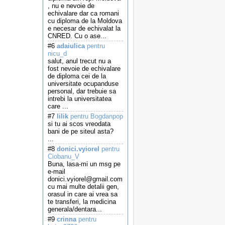
, nu e nevoie de
echivalare dar ca romani
cu diploma de la Moldova
e necesar de echivalat la
CNRED. Cu o ase...
#6
adaiulica
pentru
nicu_d
salut, anul trecut nu a
fost nevoie de echivalare
de diploma cei de la
universitate ocupanduse
personal, dar trebuie sa
intrebi la universitatea
care ...
#7
lilik
pentru Bogdanpop
si tu ai scos vreodata
bani de pe siteul asta?
...
#8
donici.vyiorel
pentru
Ciobanu_V
Buna, lasa-mi un msg pe
e-mail
donici.vyiorel@gmail.com
cu mai multe detalii gen,
orasul in care ai vrea sa
te transferi, la medicina
generala/dentara...
#9
crinna
pentru