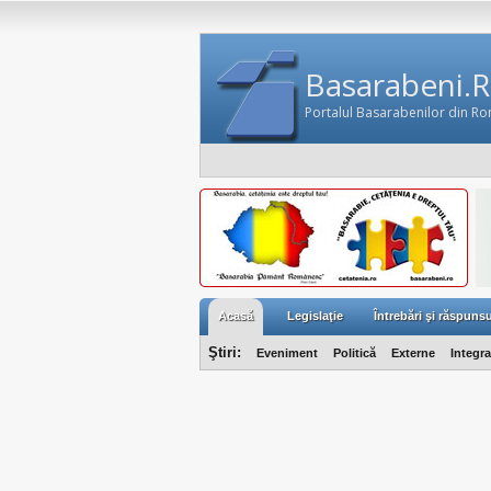
Basarabeni.
Portalul Basarabenilor din R
Acasă
Legislaţie
Întrebări şi răspunsu
Ştiri:
Eveniment
Politică
Externe
Integr