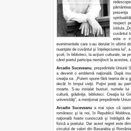
redescop
pământeas
prezenţa 
spirituali
respect pe
intitula „D
cuvântul lu
este o in
evenimentele care s-au derulat în ultimii do
nuanţate de cuvântul şi înţelepciunea lui”, 
şcoli, în biblioteci, la acţiuni culturale, ia
când poetul participa nemijlocit la acestea, 
Arcadie Suceveanu
, preşedintele Uniunii 
a devenit o emblemă naţională. După moart
creaţia sa. „Putem spune fără teama de a g
decât în timpul vieţii. Puţini poeţi au p
moarte. S-au instalat busturi, numele lui
cultură, grădiniţe, biblioteci. Creaţia lui 
universităţi”, a menţionat preşedintele Uniunii
Arcadie Suceveanu
a mai spus că opera l
românesc şi la noi, în Republicii Moldova
naţională foarte cunoscută şi îndrăgită de 
fizică a poetului. Dar acest regret este dim
circuitul de valori din Basarabia şi România