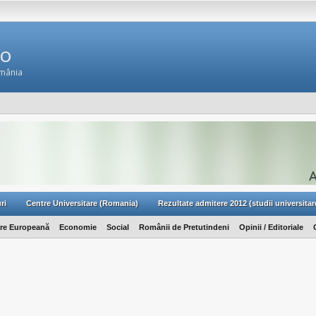
Ro
omânia
ri
Centre Universitare (Romania)
Rezultate admitere 2012 (studii universitar
are Europeană
Economie
Social
Românii de Pretutindeni
Opinii / Editoriale