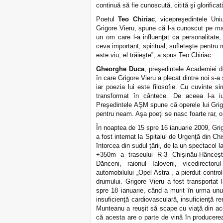
continuă să fie cunoscută, citită şi glorifi
Poetul
Teo Chiriac
, vicepreşedintele Uniu
Grigore Vieru, spune că l-a cunoscut pe mar
un om care l-a influenţat ca personalitate,
ceva important, spiritual, sufleteşte pentru
este viu, el trăieşte”, a spus Teo Chiriac.
Gheorghe Duca
, preşedintele Academiei 
în care Grigore Vieru a plecat dintre noi s-a 
iar poezia lui este filosofie. Cu cuvinte 
transformat în cântece. De aceea l-a iu
Preşedintele AŞM spune că operele lui Grig
pentru neam. Aşa poeţi se nasc foarte rar, o
În noaptea de 15 spre 16 ianuarie 2009, Grigo
a fost internat la Spitalul de Urgenţă din Ch
întorcea din sudul ţării, de la un spectacol
+350m a traseului R-3 Chişinău-Hânceşti-
Dănceni, raionul Ialoveni, vicedirector
automobilului „Opel Astra”, a pierdut contr
drumului. Grigore Vieru a fost transportat
spre 18 ianuarie, când a murit în urma unu
insuficienţă cardiovasculară, insuficienţă re
Munteanu a reuşit să scape cu viaţă din acci
că acesta are o parte de vină în producere