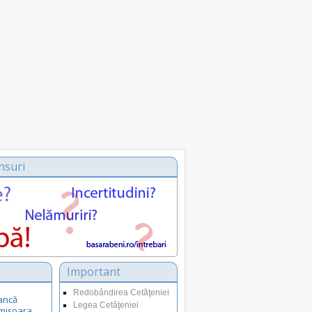
nsuri
Important
Redobândirea Cetăţeniei
ancă
Legea Cetăţeniei
Timișoara