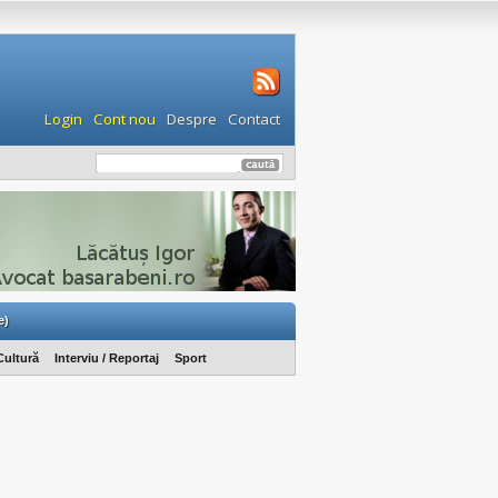
Login
Cont nou
Despre
Contact
e)
Cultură
Interviu / Reportaj
Sport