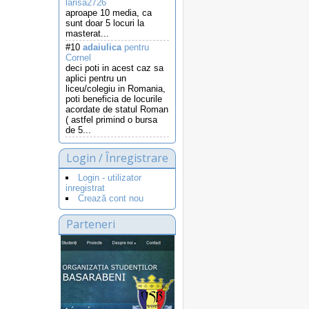
larisa2726
aproape 10 media, ca
sunt doar 5 locuri la
masterat...
#10
adaiulica
pentru
Cornel
deci poti in acest caz sa
aplici pentru un
liceu/colegiu in Romania,
poti beneficia de locurile
acordate de statul Roman
( astfel primind o bursa
de 5...
Login / Înregistrare
Login - utilizator
inregistrat
Crează cont nou
Parteneri