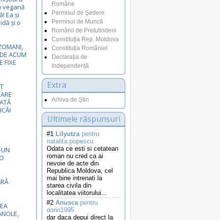
Române
ă vegană
Permisul de Şedere
! Ea și
idă și o
Permisul de Muncă
Românii de Pretutindeni
Constituţia Rep. Moldova
EZOMANI,
Constituția României
I DE ACUM
Declarația de
E FIXE
Independență
Extra
T
CARE
Arhiva de Știri
NATĂ
ICĂI
Ultimele răspunsuri
#1
Lilyutza
pentru
natalita.popescu
Odata ce esti si cetatean
-UN
roman nu cred ca ai
GO
nevoie de acte din
Republica Moldova, cel
mai bine intrenati la
ĂRĂ
starea civila din
localitatea viitorului...
#2
Anusca
pentru
EA
dorin1995
NOLE,
dar daca depui direct la