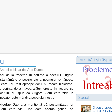
ru
Întrebări şi răspu
Articol publicat de Vlad Durnea
ani de la trecerea în nefiinţă a poetului Grigore
esta rămâne o poezie vie a neamului românesc.
 care i-au fost aproape dorul nu moare niciodată.
, dorinţa de a-l avea alături creşte în fiecare zi.
 poetului au spus că Grigore Vieru este zidit în
Social
n poezie, este mândria poporului nostru.
Nicolae Dabija
a menţionat că postumitatea lui
O basarabe
Vieru este vie, una care acordă şanse de
stabilită la 