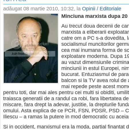
adăugat
08 martie 2010, 10:32
, la
Opinii / Editoriale
Minciuna marxista dupa 20 
Au trecut doua decenii de ca
marxista a eliberarii exploata
catre om a PC s-a dovedita, l
socialismul muncitorilor ger
cea mai inumana forma de scl
exploatare moderna. Dupa 19
au vazut dimensiunile crimina
minciunii in estul Europei, ni
bucurat. Entuziasmul de para
balcon si la TV avea rolul de 
mai repede peste acest mome
pentru toti, dar mai ales pentru cei multi si obiditi, umiliti,
traiasca generatii de a randul ca robi, fara libertatea d
miscare, fara drept la adevar, justitie, la drepturile fu
omului. Asta explica de ce PCR, FSN, PDSR, PSD – 
Iliescu – a ramas la putere in mod democratic cu aceias
Si in occident, marxismul era la moda, partial finantat 