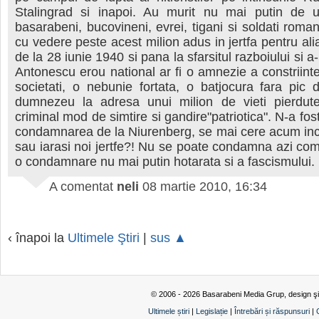
Stalingrad si inapoi. Au murit nu mai putin de 
basarabeni, bucovineni, evrei, tigani si soldati roman
cu vedere peste acest milion adus in jertfa pentru ali
de la 28 iunie 1940 si pana la sfarsitul razboiului si a
Antonescu erou national ar fi o amnezie a constriintei
societati, o nebunie fortata, o batjocura fara pic
dumnezeu la adresa unui milion de vieti pierdut
criminal mod de simtire si gandire"patriotica". N-a fo
condamnarea de la Niurenberg, se mai cere acum inc
sau iarasi noi jertfe?! Nu se poate condamna azi co
o condamnare nu mai putin hotarata si a fascismului.
A comentat
neli
08 martie 2010, 16:34
‹ înapoi la
Ultimele Ştiri
|
sus ▲
© 2006 - 2026 Basarabeni Media Grup, design ş
Ultimele știri
|
Legislație
|
Întrebări și răspunsuri
|