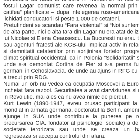
fostul Lagar comunist care revenea la normal prin 
catifea” planificate – dupa intelegerea ruso-american
lichidati conducatorii si peste 1.000 de cetateni.
Pretutindeni se scandau “Fara violenta!” si “Noi suntem
de alta parte, nici o alta tara din Lagar nu era atat de i
lui Nicolae si Elena Ceausescu. La Bucuresti nu erau t
sau agenturi fratesti ale KGB-ului implicat activ in refac
si demnitatii cetatenilor prin sprijinirea fortelor progr
climat spiritual occidental, ca in Polonia “Solidaritatii”
unde s-a demontat Cortina de Fier si s-a perms f
germani in Cehoslavacia, de unde au ajuns in RFG cu 
a trecut prin RDG.
Numai un orb nu vedea ca ocupatia Moscovei a Europ
incheiat fara razboi. Securitatea a avut clarviziunea si 
in Revolutie, mai ales ca nu avea nimic de pierdut.
Kurt Lewin (1890-1947, evreu prusac participant la 
mondial in armata germana, doctoratul la Berlin, amenin
ajunge in SUA unde contribuie la punerea pe 
precursarea CIA, fondator al psihologiei sociale) a d
societate terorizata sau unde se creaza un ha
regreseaza si accepta controlul din afara.