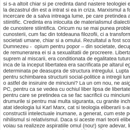
si s-a altoit chiar si pe credinta dand nastere teologiei e
la dezastrul din est a intrat si ea in criza. Marxismul a 
incercare de a salva intreaga lume, pe care pretindea 
stiintific. Credinta era inlocuita de materialismul dialectic 
de cunostere stiintifica. Oricum nu se mai punea prob
cunosterii, cum fac din totdeauna filozofii, ci a transform
societati umane, chiar si a omului. Rezultatul a fost sco
Dumnezeu - opium pentru popor – din societate, decu
de remunerarea ei si a sexualitatii de procreere. Liberta
suprem al miscarii, era conditionata de egalitatea tutur
inca de la inceput libertatea era sacrificata pe altarul ega
determinata pe deasupra de structura intregului. Lupt
pentru schimbarea structurii social-politice a intregii l
o astfel de insiruire de minciuni? La un om nou, ne asi
PC, pentru ca se vedea cu ochiul liber lipsa de libertate
pentru care se pretindea ca se fac sacrificii cu minciuni
drumurile si pentru mai multa siguranta, cu granite inch
atat ideologia lui Karl Marx, cat si teologia eliberarii s-
constructii intelectuale inumane, a generat, cum este po
nihilismul si relativismul. Daca si aceste mari teorii eli
voiau sa realizeze aspiratiile omul (nou!) spre adevar, li