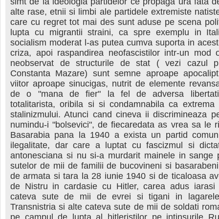
simt de la ideologia partidelor ce propaga ura fata 
alte rase, etnii si limbi ale partidele extremiste natis
care cu regret tot mai des sunt aduse pe scena poli
lupta cu migrantii straini, ca spre exemplu in Ita
socialism moderat l-as putea cumva suporta in aces
criza, apoi raspandirea neofascistilor intr-un mod
neobservat de structurile de stat ( vezi cazul p
Constanta Mazare) sunt semne aproape apocalipt
viitor aproape sinucigas, nutrit de elemente revans
de o "mana de fier" la fel de adversa libertati
totalitarista, oribila si si condamnabila ca extrem
stalinizmului. Atunci cand cineva ii discrimineaza 
numindu-i "bolsevici", de fiecaredata as vrea sa le r
Basarabia pana la 1940 a exista un partid comun
ilegalitate, dar care a luptat cu fascizmul si dicta
antonesciana si nu si-a murdarit mainele in sange 
sutelor de mii de familii de bucovineni si basarabe
de armata si tara la 28 iunie 1940 si de ticaloasa av
de Nistru in cardasie cu Hitler, carea adus iarasi
cateva sute de mii de evrei si tigani in lagarele
Transnistria si alte cateva sute de mii de soldati roma
pe campul de lupta al hitleristilor pe intinsurile R