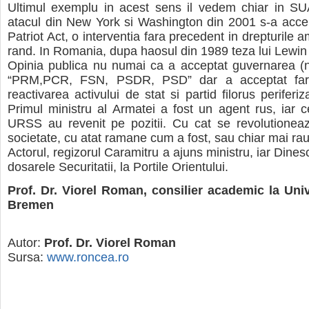
Ultimul exemplu in acest sens il vedem chiar in S
atacul din New York si Washington din 2001 s-a acce
Patriot Act, o interventia fara precedent in drepturile 
rand. In Romania, dupa haosul din 1989 teza lui Lewin
Opinia publica nu numai ca a acceptat guvernarea (
“PRM,PCR, FSN, PSDR, PSD” dar a acceptat fara
reactivarea activului de stat si partid filorus periferiz
Primul ministru al Armatei a fost un agent rus, iar ce
URSS au revenit pe pozitii. Cu cat se revolutionea
societate, cu atat ramane cum a fost, sau chiar mai rau
Actorul, regizorul Caramitru a ajuns ministru, iar Dine
dosarele Securitatii, la Portile Orientului.
Prof. Dr. Viorel Roman, consilier academic la Univ
Bremen
Autor:
Prof. Dr. Viorel Roman
Sursa:
www.roncea.ro