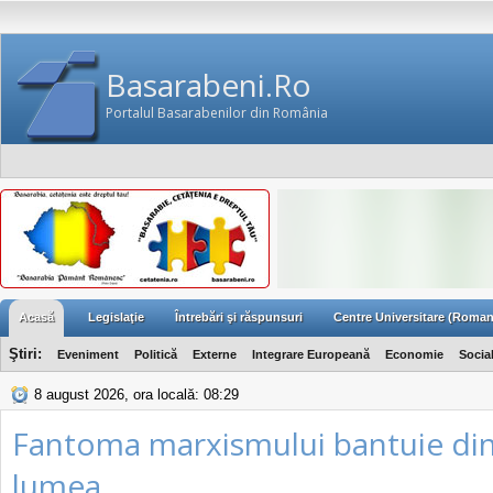
Basarabeni.Ro
Portalul Basarabenilor din România
Acasă
Legislaţie
Întrebări şi răspunsuri
Centre Universitare (Roman
Ştiri:
Eveniment
Politică
Externe
Integrare Europeană
Economie
Socia
8 august 2026, ora locală: 08:29
Fantoma marxismului bantuie di
lumea