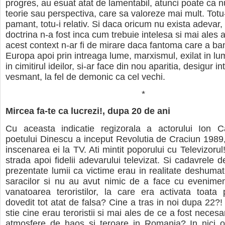
progres, au esuat atat de lamentabil, atunci poate ca nu
teorie sau perspectiva, care sa valoreze mai mult. Totu-
pamant, totu-i relativ. Si daca oricum nu exista adevar,
doctrina n-a fost inca cum trebuie intelesa si mai ales a
acest context n-ar fi de mirare daca fantoma care a ban
Europa apoi prin intreaga lume, marxismul, exilat in lum
in cimitirul ideilor, si-ar face din nou aparitia, desigur i
vesmant, la fel de demonic ca cel vechi.
*
Mircea fa-te ca lucrezi!, dupa 20 de ani
Cu aceasta indicatie regizorala a actorului Ion C
poetului Dinescu a inceput Revolutia de Craciun 1989,
inscenarea ei la TV. Ati mintit poporului cu Televizoru
strada apoi fidelii adevarului televizat. Si cadavrele 
prezentate lumii ca victime erau in realitate deshumate
saracilor si nu au avut nimic de a face cu evenimen
vanatoarea teroristilor, la care era activata toata 
dovedit tot atat de falsa? Cine a tras in noi dupa 22?!
stie cine erau teroristii si mai ales de ce a fost neces
atmosfere de haos si teroare in Romania? In nici o 