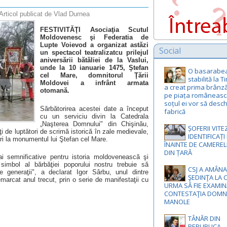
Articol publicat de Vlad Durnea
FESTIVITĂŢI Asociaţia Scutul
Moldovenesc şi Federatia de
Lupte Voievod a organizat astăzi
Social
un spectacol teatralizatcu prilejul
aniversării bătăliei de la Vaslui,
unde la 10 ianuarie 1475, Ştefan
O basarabe
cel Mare, domnitorul Ţării
stabilită la 
Moldovei a infrânt armata
a creat prima brânz
otomană.
pe piața românească
soțul ei vor să desch
Sărbătorirea acestei date a început
fabrică
cu un serviciu divin la Catedrala
„Naşterea Domnului" din Chişinău,
ȘOFERII VIT
ţi de luptători de scrimă istorică în zale medievale,
IDENTIFICAȚ
ori la monumentul lui Ştefan cel Mare.
ÎNAINTE DE CAMEREL
DIN ȚARĂ
ai semnificative pentru istoria moldovenească şi
imbol al bărbăţiei poporului nostru trebuie să
CSJ A AMÂNA
e generaţii", a declarat Igor Sârbu, unul dintre
ŞEDINŢA LA 
marcat anul trecut, prin o serie de manifestaţii cu
URMA SĂ FIE EXAMI
CONTESTAŢIA DOMN
MANOLE
TÂNĂR DIN
REPUBLICA