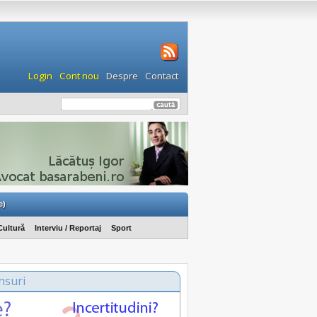
Login
Cont nou
Despre
Contact
e)
Cultură
Interviu / Reportaj
Sport
nsuri