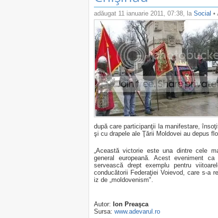
adăugat
11 ianuarie 2011, 07:38
, la
Social
• 
după care participanţii la manifestare, însoţi
şi cu drapele ale Ţării Moldovei au depus fl
„Această victorie este una dintre cele m
general europeană. Acest eveniment ca s
servească drept exemplu pentru viitoarel
conducătorii Federaţiei Voievod, care s-a re
iz de „moldovenism".
Autor:
Ion Preaşca
Sursa:
www.adevarul.ro