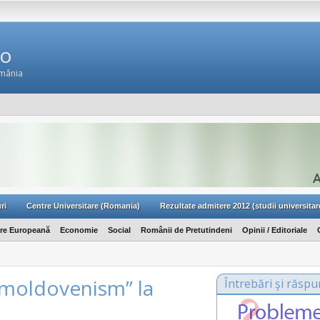
Ro
omânia
ri
Centre Universitare (Romania)
Rezultate admitere 2012 (studii universitar
are Europeană
Economie
Social
Românii de Pretutindeni
Opinii / Editoriale
 „moldovenism” la
Întrebări şi răspu