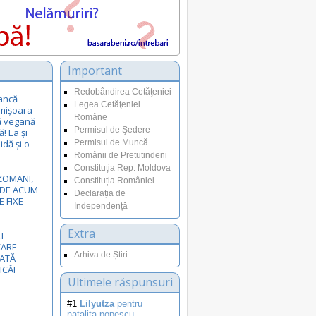
Important
Redobândirea Cetăţeniei
ancă
Legea Cetăţeniei
Timișoara
Române
ă vegană
Permisul de Şedere
! Ea și
idă și o
Permisul de Muncă
Românii de Pretutindeni
Constituţia Rep. Moldova
EZOMANI,
Constituția României
I DE ACUM
Declarația de
E FIXE
Independență
Extra
T
CARE
Arhiva de Știri
NATĂ
ICĂI
Ultimele răspunsuri
#1
Lilyutza
pentru
natalita.popescu