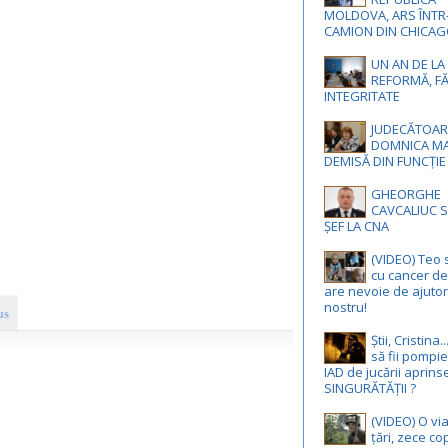
MOLDOVA, ARS ÎNTR
CAMION DIN CHICA
UN AN DE LA
REFORMĂ, F
INTEGRITATE
JUDECĂTOAR
DOMNICA MA
DEMISĂ DIN FUNCȚIE
GHEORGHE
CAVCALIUC S
ȘEF LA CNA
(VIDEO) Teo 
cu cancer de 
are nevoie de ajutor
nostru!
us
Știi, Cristina
să fii pompie
IAD de jucării aprins
SINGURĂTĂȚII ?
(VIDEO) O via
țări, zece cop