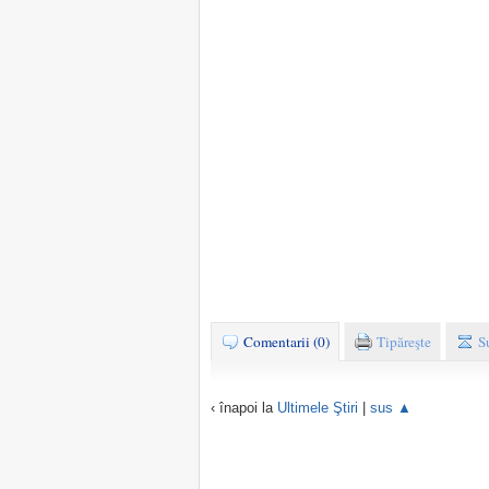
Comentarii (0)
Tipăreşte
S
‹ înapoi la
Ultimele Ştiri
|
sus ▲