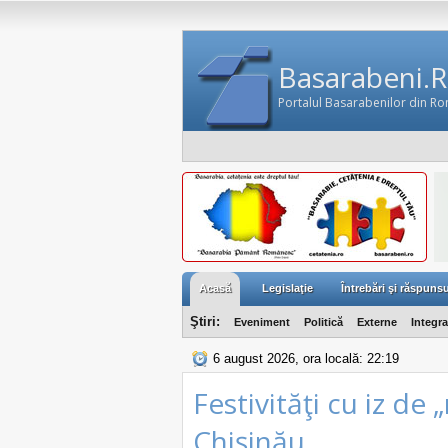
Basarabeni.
Portalul Basarabenilor din R
Acasă
Legislaţie
Întrebări şi răspunsu
Ştiri:
Eveniment
Politică
Externe
Integr
6 august 2026, ora locală: 22:19
Festivităţi cu iz de
Chişinău