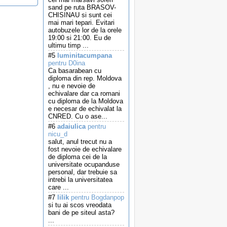
sand pe ruta BRASOV-
CHISINAU si sunt cei
mai mari tepari. Evitari
autobuzele lor de la orele
19:00 si 21:00. Eu de
ultimu timp ...
#5
luminitacumpana
pentru D0ina
Ca basarabean cu
diploma din rep. Moldova
, nu e nevoie de
echivalare dar ca romani
cu diploma de la Moldova
e necesar de echivalat la
CNRED. Cu o ase...
#6
adaiulica
pentru
nicu_d
salut, anul trecut nu a
fost nevoie de echivalare
de diploma cei de la
universitate ocupanduse
personal, dar trebuie sa
intrebi la universitatea
care ...
#7
lilik
pentru Bogdanpop
si tu ai scos vreodata
bani de pe siteul asta?
...