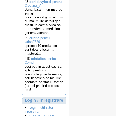
#8
donici.vyiorel
pentru
Ciobanu_V
Buna, lasa-mi un msg pe
e-mail
donici.vyiorel@gmail.com
cu mai multe detalii gen,
orasul in care ai vrea sa
te transferi, la medicina
generala/dentara...
#9
crinna
pentru
larisa2726
aproape 10 media, ca
sunt doar 5 locuri la
masterat...
#10
adaiulica
pentru
Cornel
deci poti in acest caz sa
aplici pentru un
liceu/colegiu in Romania,
poti beneficia de locurile
acordate de statul Roman
( astfel primind o bursa
de 5...
Login / Înregistrare
Login - utilizator
inregistrat
Crează cont nou