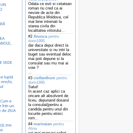
Odata ce esti si cetatean
-UN
roman nu cred ca ai
GO
nevoie de acte din
Republica Moldova, cel
mai bine intrenati la
ĂRĂ
starea civila din
localitatea viitorului...
#2
Anusca
pentru
EA
dorin1995
NOLE,
dar daca depui direct la
universitate si nu intri la
buget sau eventual deloc
mai poti depune si la
E VEDE
consulat sau mu mai ai
voie ?
...
se luptă
#3
cielfanthom
pentru
rinichi,
dorin1995
ul
Salut!
In acest caz aplici ca
oricare alt absolvent de
liceu, depunand dosarul
...Cum e
la consulat(pentru a
r într-un
candida pentru unul din
e de ZIUA
locurile pentru etnici
rom...
#4
marinaian
pentru
ță, trei
Alina
ii
cei mai marsavi soferi