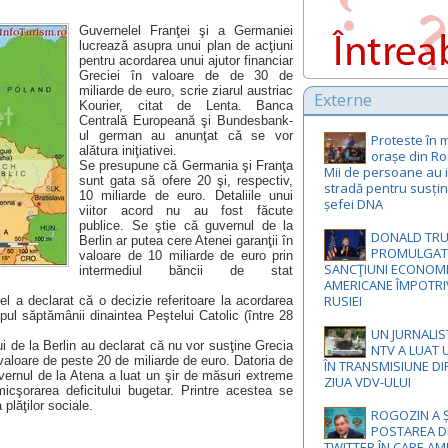
Guvernelel Franţei şi a Germaniei
lucrează asupra unui plan de acţiuni
pentru acordarea unui ajutor financiar
Greciei în valoare de de 30 de
miliarde de euro, scrie ziarul austriac
Externe
Kourier, citat de Lenta. Banca
Centrală Europeană şi Bundesbank-
ul german au anunţat că se vor
Proteste în 
alătura iniţiativei.
orașe din R
Se presupune că Germania şi Franţa
Mii de persoane au ie
sunt gata să ofere 20 şi, respectiv,
stradă pentru susți
10 miliarde de euro. Detaliile unui
șefei DNA
viitor acord nu au fost făcute
publice. Se ştie că guvernul de la
DONALD TR
Berlin ar putea cere Atenei garanţii în
PROMULGAT 
valoare de 10 miliarde de euro prin
SANCŢIUNI ECONOM
intermediul băncii de stat
AMERICANE ÎMPOTRI
RUSIEI
l a declarat că o decizie referitoare la acordarea
impul săptămânii dinaintea Peştelui Catolic (între 28
UN JURNALIS
ui de la Berlin au declarat că nu vor susţine Grecia
NTV A LUAT
 valoare de peste 20 de miliarde de euro. Datoria de
ÎN TRANSMISIUNE DI
vernul de la Atena a luat un şir de măsuri extreme
ZIUA VDV-ULUI
micşorarea deficitului bugetar. Printre acestea se
plăţilor sociale.
ROGOZIN A 
POSTAREA D
TWITTER ÎN CARE AM