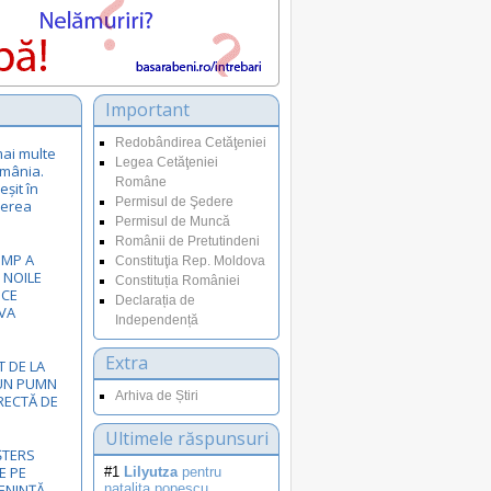
Important
Redobândirea Cetăţeniei
mai multe
Legea Cetăţeniei
omânia.
Române
șit în
Permisul de Şedere
nerea
Permisul de Muncă
Românii de Pretutindeni
UMP A
Constituţia Rep. Moldova
NOILE
Constituția României
ICE
Declarația de
VA
Independență
Extra
T DE LA
 UN PUMN
Arhiva de Știri
RECTĂ DE
Ultimele răspunsuri
ȘTERS
E PE
#1
Lilyutza
pentru
ENINȚĂ
natalita.popescu