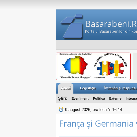
Basarabeni.
Portalul Basarabenilor din R
Acasă
Legislaţie
Întrebări şi răspunsu
Ştiri:
Eveniment
Politică
Externe
Integr
9 august 2026, ora locală: 16:14
Franţa şi Germania 