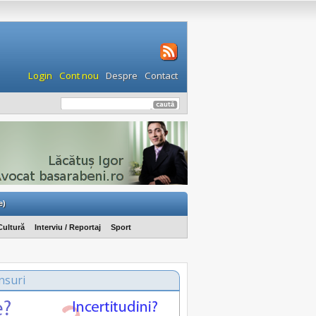
Login
Cont nou
Despre
Contact
e)
Cultură
Interviu / Reportaj
Sport
nsuri