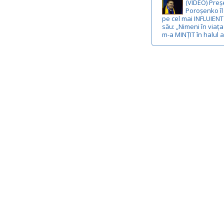
(VIDEO) Preș
Poroșenko îl
pe cel mai INFLUIENT 
său: „Nimeni în viaț
m-a MINȚIT în halul 