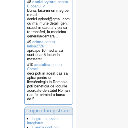
#8
donici.vyiorel
pentru
Ciobanu_V
Buna, lasa-mi un msg pe
e-mail
donici.vyiorel@gmail.com
cu mai multe detalii gen,
orasul in care ai vrea sa
te transferi, la medicina
generala/dentara...
#9
crinna
pentru
larisa2726
aproape 10 media, ca
sunt doar 5 locuri la
masterat...
#10
adaiulica
pentru
Cornel
deci poti in acest caz sa
aplici pentru un
liceu/colegiu in Romania,
poti beneficia de locurile
acordate de statul Roman
( astfel primind o bursa
de 5...
Login / Înregistrare
Login - utilizator
inregistrat
Crează cont nou