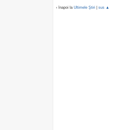
‹ înapoi la
Ultimele Ştiri
|
sus ▲