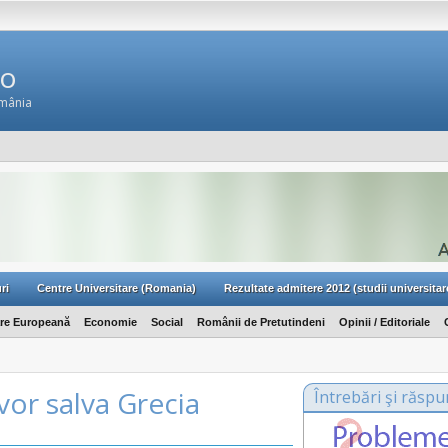
Ro
omânia
ri
Centre Universitare (Romania)
Rezultate admitere 2012 (studii universitar
are Europeană
Economie
Social
Românii de Pretutindeni
Opinii / Editoriale
vor salva Grecia
Întrebări şi răspu