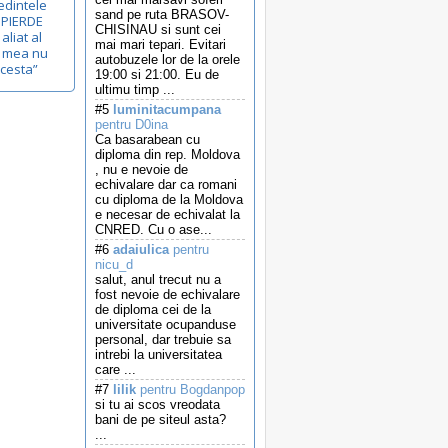
edintele
sand pe ruta BRASOV-
 PIERDE
CHISINAU si sunt cei
aliat al
mai mari tepari. Evitari
a mea nu
autobuzele lor de la orele
acesta”
19:00 si 21:00. Eu de
ultimu timp ...
#5
luminitacumpana
pentru D0ina
Ca basarabean cu
diploma din rep. Moldova
, nu e nevoie de
echivalare dar ca romani
cu diploma de la Moldova
e necesar de echivalat la
CNRED. Cu o ase...
#6
adaiulica
pentru
nicu_d
salut, anul trecut nu a
fost nevoie de echivalare
de diploma cei de la
universitate ocupanduse
personal, dar trebuie sa
intrebi la universitatea
care ...
#7
lilik
pentru Bogdanpop
si tu ai scos vreodata
bani de pe siteul asta?
...