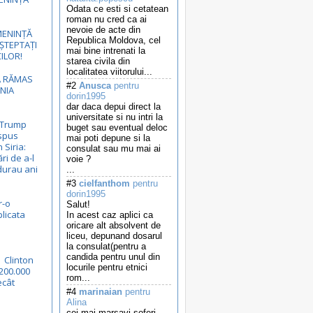
Odata ce esti si cetatean
roman nu cred ca ai
nevoie de acte din
ENINȚĂ
Republica Moldova, cel
ȘTEPTAȚI
mai bine intrenati la
ILOR!
starea civila din
localitatea viitorului...
A RĂMAS
#2
Anusca
pentru
NIA
dorin1995
dar daca depui direct la
universitate si nu intri la
i Trump
buget sau eventual deloc
ispus
mai poti depune si la
Siria:
consulat sau mu mai ai
ri de a-l
voie ?
durau ani
...
#3
cielfanthom
pentru
dorin1995
r-o
Salut!
plicata
In acest caz aplici ca
oricare alt absolvent de
liceu, depunand dosarul
la consulat(pentru a
candida pentru unul din
| Clinton
locurile pentru etnici
 200.000
rom...
ecât
#4
marinaian
pentru
Alina
cei mai marsavi soferi