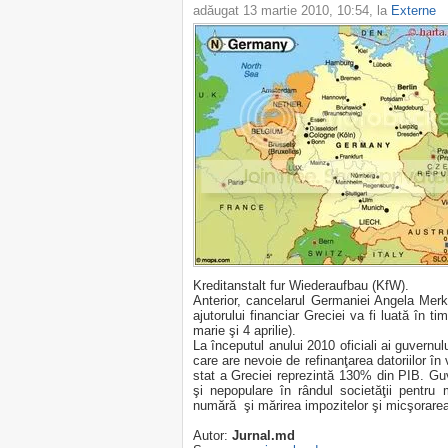
adăugat
13 martie 2010, 10:54
, la
Externe
Kreditanstalt fur Wiederaufbau (KfW).
Anterior, cancelarul Germaniei Angela Merke
ajutorului financiar Greciei va fi luată în t
marie şi 4 aprilie).
La începutul anului 2010 oficiali ai guvernul
care are nevoie de refinanţarea datoriilor în
stat a Greciei reprezintă 130% din PIB. Gu
şi nepopulare în rândul societăţii pentru 
numără şi mărirea impozitelor şi micşorarea 
Autor:
Jurnal.md