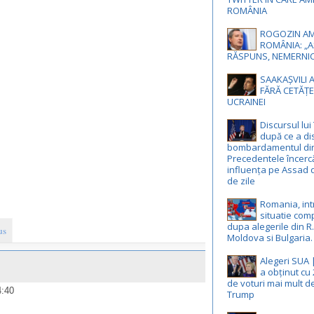
ROMÂNIA
ROGOZIN AM
ROMÂNIA: „A
RĂSPUNS, NEMERNIC
SAAKAȘVILI 
FĂRĂ CETĂȚE
UCRAINEI
Discursul lu
după ce a d
bombardamentul din 
Precedentele încercă
influența pe Assad 
de zile
Romania, int
situatie com
dupa alegerile din R.
us
Moldova si Bulgaria.
Alegeri SUA 
a obținut cu
de voturi mai mult d
4:40
Trump