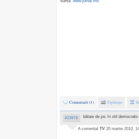
Sursa:
www.jurnal.md
Comentarii (1)
Tipăreşte
S
bătaie de joc în stil democratic
#23878
A comentat
TV
20 martie 2010, 1