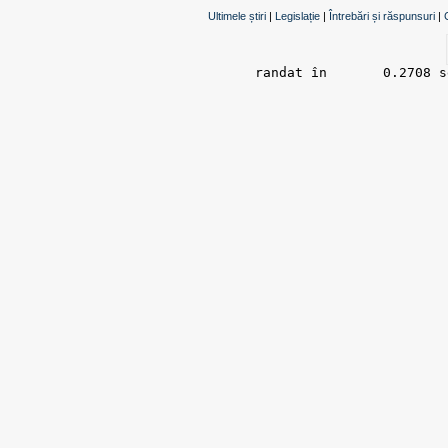
Ultimele știri
|
Legislație
|
Întrebări și răspunsuri
|
randat în 	0.