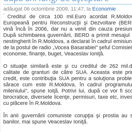
adăugat
06 octombrie 2009, 11:47
, la
Economie
Creditul de circa 100 mil.Euro acordat R.Mold
Europeană pentru Reconstrucţii şi Dezvoltare (BER
vină încă în 2006, dar nu a venit din cauza presiuni
După schimbarea guvernării, BERD a primit mesajul 
nestingherit în R.Moldova, a declarat în cadrul emisiunii
de la postul de radio „Vocea Basarabiei" şeful Comisie
economie, finanţe, buget, Veaceslav Ioniţă.
O situaţie similară este şi cu creditul de 262 mil.do
calitate de granturi de către SUA. Aceasta este pr
credit, este contribuţia SUA pentru a soluţiona proble
sărace cum este R.Moldova, în cadrul programului
mileniului", spune Ioiţă. Potrivi lui, după ce vor fi s
birocratice, diversele licenţe, permisuri, taxe etc, invest
cu plăcere în R.Moldova.
În anii guvernării comuniste corupţia şi prostia au 
banilor, mai spune Veaceslav Ioniţă.