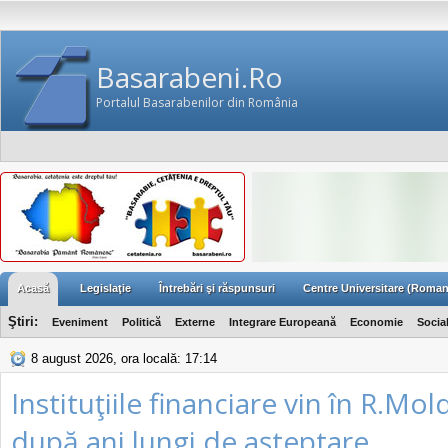
Basarabeni.Ro
Portalul Basarabenilor din România
Acasă
Legislaţie
Întrebări şi răspunsuri
Centre Universitare (Roman
Ştiri:
Eveniment
Politică
Externe
Integrare Europeană
Economie
Socia
8 august 2026, ora locală: 17:14
Instituţiile financiare vin în R.Mo
după ani lungi de aşteptare