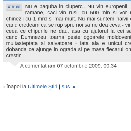
Nu e paguba in ciuperci. Nu vin europenii -
#18160
ramane, caci vin rusii cu 500 mln si vor 
chinezii cu 1 mrd si mai mult. Nu mai suntem naivii d
cand credeam ca se rup spre noi sa ne dea ceva - vin
ceea ce chipurile ne dau, asa cu ajutorul la cei sa
cand Dumnezeu toarna peste ogoarele moldovenil
multasteptata si salvatoare - iata ala e unicul cr
dobanda ce ajunge in ograda si pe masa fiecarui om
crestin.
A comentat
ian
07 octombrie 2009, 00:34
‹ înapoi la
Ultimele Ştiri
|
sus ▲