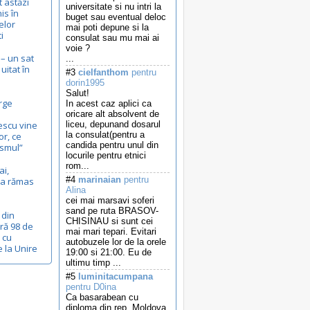
t astăzi
universitate si nu intri la
is în
buget sau eventual deloc
elor
mai poti depune si la
i
consulat sau mu mai ai
voie ?
– un sat
...
itat în
#3
cielfanthom
pentru
dorin1995
Salut!
rge
In acest caz aplici ca
oricare alt absolvent de
escu vine
liceu, depunand dosarul
la consulat(pentru a
or, ce
candida pentru unul din
ismul”
locurile pentru etnici
rom...
ai,
#4
marinaian
pentru
c-a rămas
Alina
cei mai marsavi soferi
sand pe ruta BRASOV-
 din
CHISINAU si sunt cei
ră 98 de
mai mari tepari. Evitari
, cu
autobuzele lor de la orele
e la Unire
19:00 si 21:00. Eu de
ultimu timp ...
#5
luminitacumpana
pentru D0ina
Ca basarabean cu
diploma din rep. Moldova