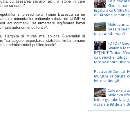
Ce a declara
data cu asezarea secuilor aici, o istorie in care
Klaus Iohann
vea ce sa caute".
legătură cu UNIREA c
putatilor si presedintelui Traian Basescu sa nu
două state româneșt
utului minoritatilor nationale initiata de UDMR si
cest act normativ "se urmareste legiferarea bazei
Moldovanca 
 formula autonomiei culturale".
basarabean u
taigaua siberiană
, Harghita si Mures mai solicita Guvernului si
re "sa asigure respectarea statutului limbii romane
FOTO // Geo
tiilor administratiei publice locale".
Simiona fost
REȚINUT. Traian Băs
cu o reacție: „Slugoil
tare vă doare union
Poza zilei! Comrat: H
murgule, la căruță, 
înc-o străduță!
Calea Ferată
Moldova ofe
bilete gratuite la Iași
ocazia a 98 de ani d