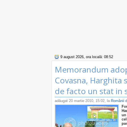
9 august 2026, ora locală: 08:52
Memorandum adopta
Covasna, Harghita s
de facto un stat in 
adăugat
20 martie 2010, 15:02
, la
Românii d
Fo
Ha
un
cel
pa