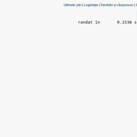
Ultimele știri
|
Legislație
|
Întrebări și răspunsuri
|
randat în 	0.