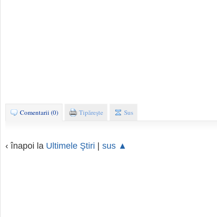
Comentarii (0)
Tipăreşte
Sus
‹ înapoi la
Ultimele Ştiri
|
sus ▲