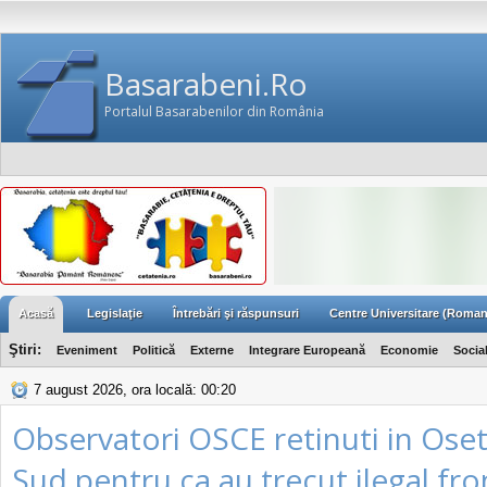
Basarabeni.Ro
Portalul Basarabenilor din România
Acasă
Legislaţie
Întrebări şi răspunsuri
Centre Universitare (Roman
Ştiri:
Eveniment
Politică
Externe
Integrare Europeană
Economie
Socia
7 august 2026, ora locală: 00:20
Observatori OSCE retinuti in Oset
Sud pentru ca au trecut ilegal fro