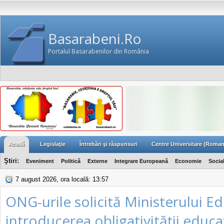
Basarabeni.Ro
Portalul Basarabenilor din România
Acasă
Legislaţie
Întrebări şi răspunsuri
Centre Universitare (Roman
Ştiri:
Eveniment
Politică
Externe
Integrare Europeană
Economie
Socia
7 august 2026, ora locală: 13:57
ONG-urile solicită Ministerului Ed
introducerea obligativităţii educa