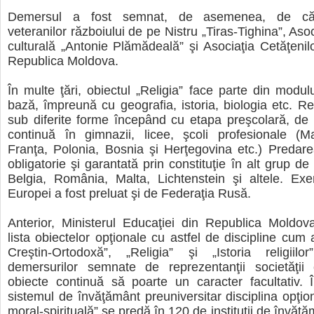
Demersul a fost semnat, de asemenea, de căt
veteranilor războiului de pe Nistru „Tiras-Tighina”, Asoci
culturală „Antonie Plămădeală” şi Asociaţia Cetăţeni
Republica Moldova.
În multe ţări, obiectul „Religia” face parte din modul
bază, împreună cu geografia, istoria, biologia etc. Re
sub diferite forme începând cu etapa preşcolară, de l
continuă în gimnazii, licee, şcoli profesionale (Ma
Franţa, Polonia, Bosnia şi Herţegovina etc.) Predarea
obligatorie şi garantată prin constituţie în alt grup d
Belgia, România, Malta, Lichtenstein şi altele. Exe
Europei a fost preluat şi de Federaţia Rusă.
Anterior, Ministerul Educaţiei din Republica Moldov
lista obiectelor opţionale cu astfel de discipline cum 
Creştin-Ortodoxă”, „Religia” şi „Istoria religiilo
demersurilor semnate de reprezentanţii societăţii c
obiecte continuă să poarte un caracter facultativ. 
sistemul de învăţământ preuniversitar disciplina opţio
moral-spirituală” se predă în 120 de instituţii de învăţ