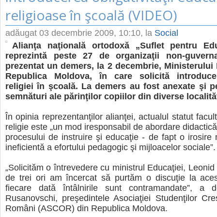
religioase în şcoală (VIDEO)
adăugat
03 decembrie 2009, 10:10
, la
Social
Alianţa naţională ortodoxă „Suflet pentru Edu
reprezintă peste 27 de organizaţii non-guvern
prezentat un demers, la 2 decembrie, Ministerului 
Republica Moldova, în care solicită introducer
religiei în şcoală. La demers au fost anexate şi p
semnături ale părinţilor copiilor din diverse localităţ
În opinia reprezentanţilor alianţei, actualul statut facult
religie este „un mod iresponsabil de abordare didactică
procesului de instruire şi educaţie - de fapt o irosire n
ineficientă a efortului pedagogic şi mijloacelor sociale”.
„Solicităm o întrevedere cu ministrul Educaţiei, Leonid
de trei ori am încercat să purtăm o discuţie la ace
fiecare dată întâlnirile sunt contramandate”, a de
Rusanovschi, preşedintele Asociaţiei Studenţilor Cre
Români (ASCOR) din Republica Moldova.