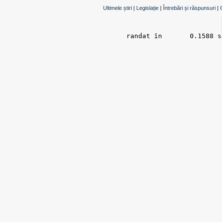
Ultimele știri
|
Legislație
|
Întrebări și răspunsuri
|
randat în 	0.