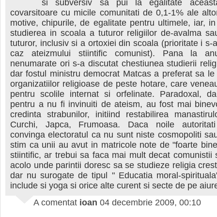
si subversiv sa pui la egalitate aceast
covarsitoare cu micile comunitati de 0,1-1% ale altor
motive, chipurile, de egalitate pentru ultimele, iar, in
studierea in scoala a tuturor religiilor de-avalma s
tuturor, inclusiv si a ortoxiei din scoala (prioritate i s-
caz ateizmului stiintific comunist). Pana la a
nenumarate ori s-a discutat chestiunea studierii relig
dar fostul ministru democrat Matcas a preferat sa le
organizatiilor religioase de peste hotare, care venea
pentru scolile internat si orfelinate. Paradoxal, da
pentru a nu fi invinuiti de ateism, au fost mai binevo
credinta strabunilor, initiind restabilirea manastiru
Curchi, Japca, Frumoasa. Daca noile autoritat
convinga electoratul ca nu sunt niste cosmopoliti sau 
stim ca unii au avut in matricole note de "foarte bine
stiintific, ar trebui sa faca mai mult decat comunistii
acolo unde parintii doresc sa se studieze religia cres
dar nu surogate de tipul " Educatia moral-spirituala
include si yoga si orice alte curent si secte de pe aiur
A comentat
ioan
04 decembrie 2009, 00:10