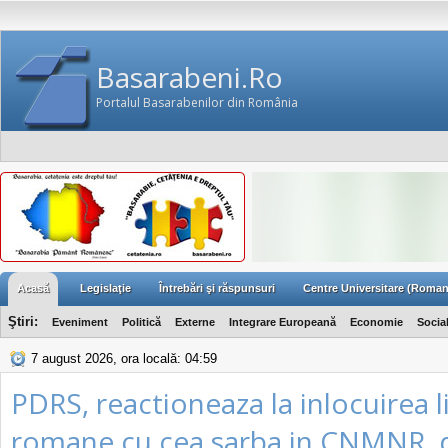
Basarabeni.Ro
Portalul Basarabenilor din România
Acasă
Legislaţie
Întrebări şi răspunsuri
Centre Universitare (Roman
Ştiri:
Eveniment
Politică
Externe
Integrare Europeană
Economie
Socia
7 august 2026, ora locală: 04:59
PDRS, reactioneaza la inlocuirea l
romane cu cea sarba in CNMNR, 