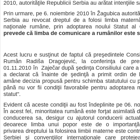
2010, autorităţile Republicii Serbia au arătat intenţiile 
Prin urmare, pe 6. noiembrie 2010 în Žagubica autorităţ
Serbia au revocat dreptul de a folosi limba maternă
naţionale rumâne, prin adoptarea noului Statut 
prevede că limba de comunicare a rumânilor este 
Acest lucru e susţinut de faptul că preşedintele Consil
Rumân Radiša Dragojević, la conferinţa de pre
01.11.2010 în Zaječar după şedinţa Consiliului care a
a declarat că înainte de şedinţă a primit ordin de 
amâne decizia propusă pentru schimba statutului cu pr
până nu vor fii condiţii favorabile pentru adoptarea mo
statut".
Evident că aceste condiţii au fost îndeplinite pe 06. n
În acest fel, minoritatea rumână este forţat asimilată d
conducerea sa, desigur cu ajutorul conducerii act
deoarece limba unui popor este de o importanţă 
privarea dreptului la folosirea limbii materne este contr
Serbiei şi convenţiilor internaţionale care proteje