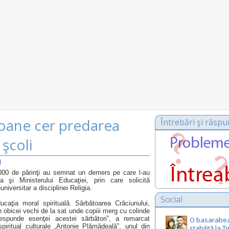
oane cer predarea
Întrebări şi răspu
n şcoli
l
3000 de părinţi au semnat un demers pe care l-au
a şi Ministerului Educaţiei, prin care solicită
iversitar a disciplinei Religia.
Social
ucaţia moral spirituală. Sărbătoarea Crăciunului,
n obicei vechi de la sat unde copiii merg cu colinde
punde esenţei acestei sărbători”, a remarcat
O basarabe
spiritual culturale „Antonie Plămădeală”, unul din
stabilită la 