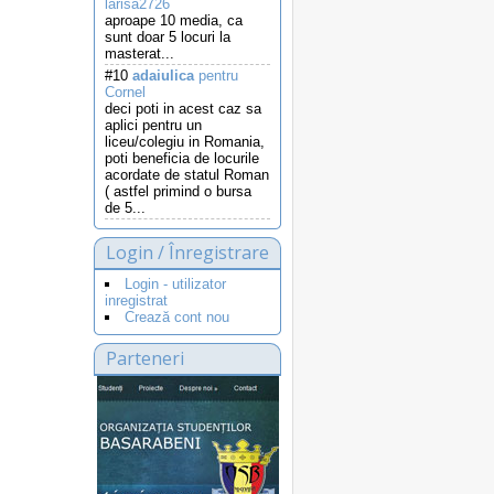
larisa2726
aproape 10 media, ca
sunt doar 5 locuri la
masterat...
#10
adaiulica
pentru
Cornel
deci poti in acest caz sa
aplici pentru un
liceu/colegiu in Romania,
poti beneficia de locurile
acordate de statul Roman
( astfel primind o bursa
de 5...
Login / Înregistrare
Login - utilizator
inregistrat
Crează cont nou
Parteneri