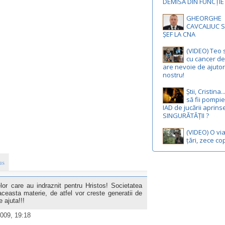
DEMISĂ DIN FUNCȚIE
GHEORGHE
CAVCALIUC S
ȘEF LA CNA
(VIDEO) Teo 
cu cancer de 
are nevoie de ajutor
nostru!
Știi, Cristina
să fii pompie
IAD de jucării aprins
SINGURĂTĂȚII ?
(VIDEO) O via
țări, zece cop
us
lor care au indraznit pentru Hristos! Societatea
ceasta materie, de atfel vor creste generatii de
 ajuta!!!
009, 19:18