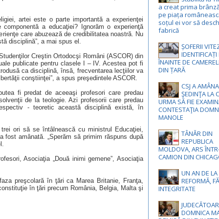
a creat prima brânz
pe piața românească
religiei, artei este o parte importantă a experienţei
soțul ei vor să desch
e componentă a educaţiei? Ignorăm o experienţă
fabrică
erienţe care abuzează de credibilitatea noastră. Nu
tă disciplină”, a mai spus el.
ȘOFERII VIT
IDENTIFICAȚ
i Studenţilor Creştin Ortodocşi Români (ASCOR) din
ÎNAINTE DE CAMEREL
le publicate pentru clasele I – IV. Acestea pot fi
DIN ȚARĂ
ntrodusă ca disciplină, însă, frecventarea lecţiilor va
 libertăţii conştiinţei”, a spus preşedintele ASCOR.
CSJ A AMÂNA
r putea fi predat de aceeaşi profesori care predau
ŞEDINŢA LA 
olvenţii de la teologie. Azi profesorii care predau
URMA SĂ FIE EXAMI
respectiv - teoretic această disciplină există, în
CONTESTAŢIA DOMN
MANOLE
rei ori să se întâlnească cu ministrul Educaţiei,
TÂNĂR DIN
ea a fost amânată. „Sperăm să primim răspuns după
REPUBLICA
l.
MOLDOVA, ARS ÎNTR
CAMION DIN CHICA
profesori, Asociaţia „Două inimi gemene”, Asociaţia
UN AN DE LA
REFORMĂ, F
faza preşcolară în ţări ca Marea Britanie, Franţa,
 constituţie în ţări precum România, Belgia, Malta şi
INTEGRITATE
JUDECĂTOAR
DOMNICA MA