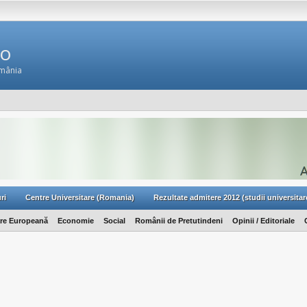
Ro
omânia
ri
Centre Universitare (Romania)
Rezultate admitere 2012 (studii universitar
are Europeană
Economie
Social
Românii de Pretutindeni
Opinii / Editoriale