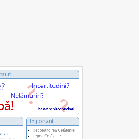
nsuri
Important
Redobândirea Cetăţeniei
ancă
Legea Cetăţeniei
Timișoara