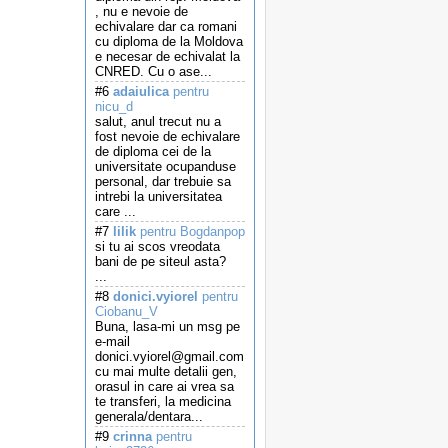
, nu e nevoie de
echivalare dar ca romani
cu diploma de la Moldova
e necesar de echivalat la
CNRED. Cu o ase...
#6
adaiulica
pentru
nicu_d
salut, anul trecut nu a
fost nevoie de echivalare
de diploma cei de la
universitate ocupanduse
personal, dar trebuie sa
intrebi la universitatea
care ...
#7
lilik
pentru Bogdanpop
si tu ai scos vreodata
bani de pe siteul asta?
...
#8
donici.vyiorel
pentru
Ciobanu_V
Buna, lasa-mi un msg pe
e-mail
donici.vyiorel@gmail.com
cu mai multe detalii gen,
orasul in care ai vrea sa
te transferi, la medicina
generala/dentara...
#9
crinna
pentru