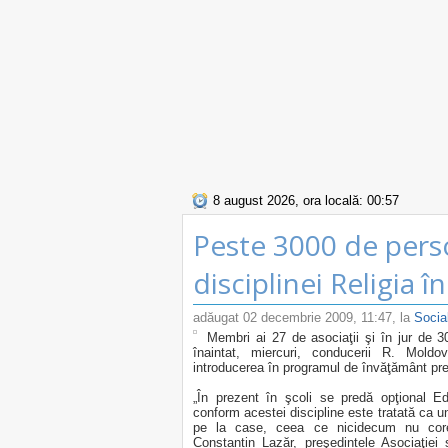
8 august 2026, ora locală: 00:57
Peste 3000 de pers
disciplinei Religia î
adăugat
02 decembrie 2009, 11:47
, la
Socia
Membri ai 27 de asociaţii şi în jur de 
înaintat, miercuri, conducerii R. Moldov
introducerea în programul de învăţământ preun
„În prezent în şcoli se predă opţional Ed
conform acestei discipline este tratată ca u
pe la case, ceea ce nicidecum nu cores
Constantin Lazăr, preşedintele Asociaţiei 