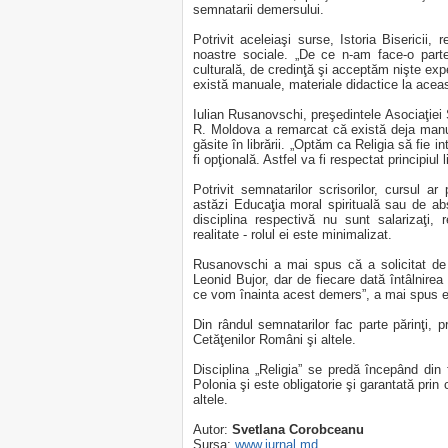
semnatarii demersului.
Potrivit aceleiaşi surse, Istoria Bisericii, 
noastre sociale. „De ce n-am face-o part
culturală, de credinţă şi acceptăm nişte exp
există manuale, materiale didactice la aceas
Iulian Rusanovschi, preşedintele Asociaţie
R. Moldova a remarcat că există deja manua
găsite în librării. „Optăm ca Religia să fie i
fi opţională. Astfel va fi respectat principiul
Potrivit semnatarilor scrisorilor, cursul a
astăzi Educaţia moral spirituală sau de abs
disciplina respectivă nu sunt salarizaţi, 
realitate - rolul ei este minimalizat.
Rusanovschi a mai spus că a solicitat de t
Leonid Bujor, dar de fiecare dată întâlnir
ce vom înainta acest demers”, a mai spus e
Din rândul semnatarilor fac parte părinţi, 
Cetăţenilor Români şi altele.
Disciplina „Religia” se predă începând din 
Polonia şi este obligatorie şi garantată prin
altele.
Autor:
Svetlana Corobceanu
Sursa:
www.jurnal.md