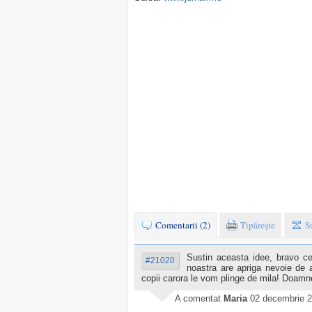
Comentarii (2)
Tipăreşte
S
Sustin aceasta idee, bravo ce
#21020
noastra are apriga nevoie de a
copii carora le vom plinge de mila! Doamne
A comentat
Maria
02 decembrie 2