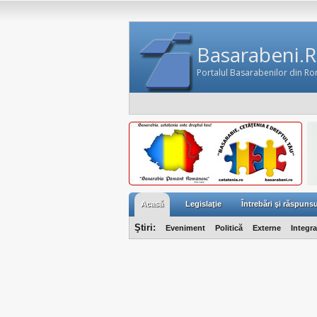
Basarabeni.
Portalul Basarabenilor din R
Acasă
Legislaţie
Întrebări şi răspunsu
Ştiri:
Eveniment
Politică
Externe
Integr