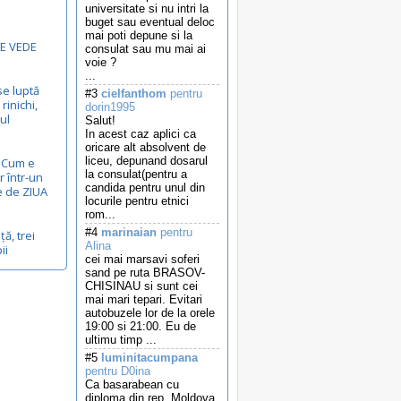
universitate si nu intri la
buget sau eventual deloc
mai poti depune si la
E VEDE
consulat sau mu mai ai
voie ?
...
se luptă
#3
cielfanthom
pentru
rinichi,
dorin1995
ul
Salut!
In acest caz aplici ca
oricare alt absolvent de
liceu, depunand dosarul
...Cum e
la consulat(pentru a
r într-un
candida pentru unul din
e de ZIUA
locurile pentru etnici
rom...
#4
marinaian
pentru
ță, trei
Alina
ii
cei mai marsavi soferi
sand pe ruta BRASOV-
CHISINAU si sunt cei
mai mari tepari. Evitari
autobuzele lor de la orele
19:00 si 21:00. Eu de
ultimu timp ...
#5
luminitacumpana
pentru D0ina
Ca basarabean cu
diploma din rep. Moldova