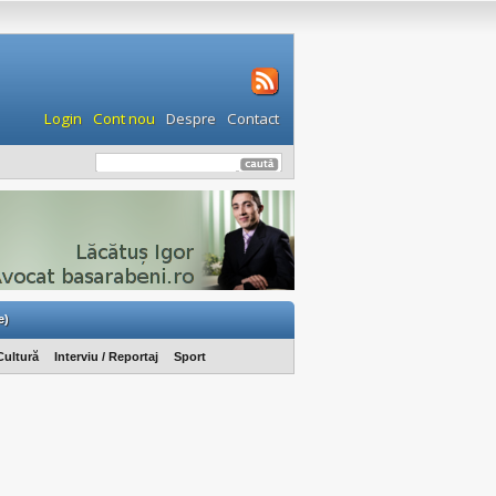
Login
Cont nou
Despre
Contact
e)
Cultură
Interviu / Reportaj
Sport