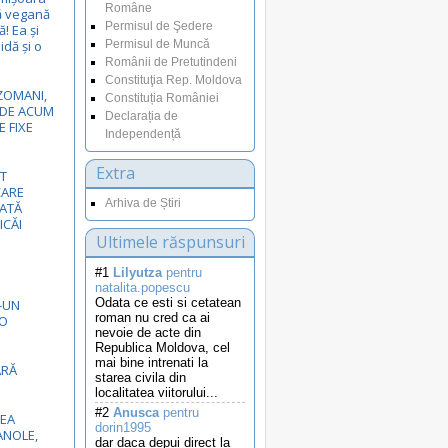
Române
ă vegană
Permisul de Şedere
! Ea și
idă și o
Permisul de Muncă
Românii de Pretutindeni
Constituţia Rep. Moldova
EZOMANI,
Constituția României
I DE ACUM
Declarația de
E FIXE
Independență
Extra
T
CARE
Arhiva de Știri
NATĂ
ICĂI
Ultimele răspunsuri
#1
Lilyutza
pentru
natalita.popescu
Odata ce esti si cetatean
-UN
roman nu cred ca ai
GO
nevoie de acte din
Republica Moldova, cel
mai bine intrenati la
ĂRĂ
starea civila din
localitatea viitorului...
#2
Anusca
pentru
EA
dorin1995
NOLE,
dar daca depui direct la