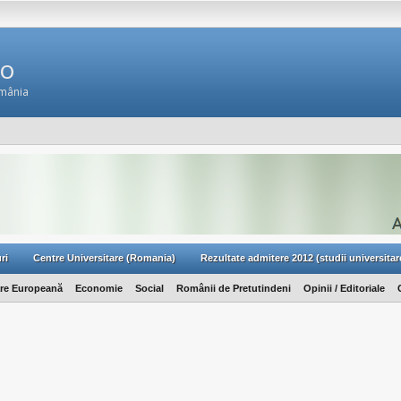
Ro
omânia
ri
Centre Universitare (Romania)
Rezultate admitere 2012 (studii universitar
are Europeană
Economie
Social
Românii de Pretutindeni
Opinii / Editoriale