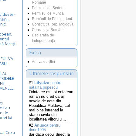
Române
Permisul de Şedere
Permisul de Muncă
oldovei –
răini,
Românii de Pretutindeni
nici
Constituţia Rep. Moldova
Constituția României
opean,
Declarația de
entul
Independență
să faceţi
Extra
LEUL VA
Arhiva de Știri
ARUL
Ultimele răspunsuri
L AU
ETODELE
UNT
#1
Lilyutza
pentru
natalita.popescu
RMENELE
Odata ce esti si cetatean
roman nu cred ca ai
nevoie de acte din
ți
Republica Moldova, cel
mii au
mai bine intrenati la
de de
starea civila din
riei lui
localitatea viitorului...
#2
Anusca
pentru
dorin1995
sa: Criza
dar daca depui direct la