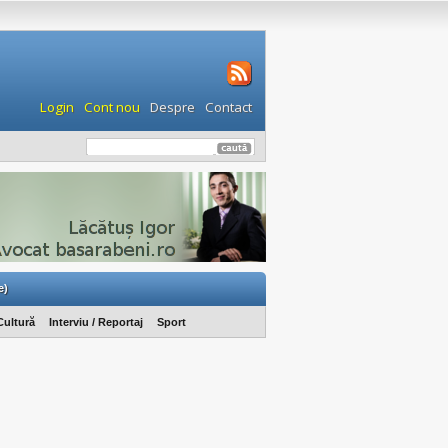
Login
Cont nou
Despre
Contact
e)
Cultură
Interviu / Reportaj
Sport