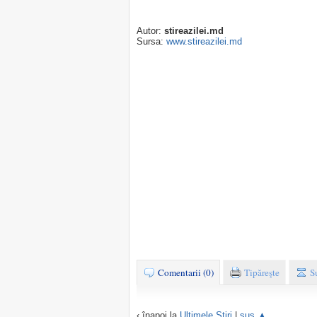
Autor:
stireazilei.md
Sursa:
www.stireazilei.md
Comentarii (0)
Tipăreşte
S
‹ înapoi la
Ultimele Ştiri
|
sus ▲