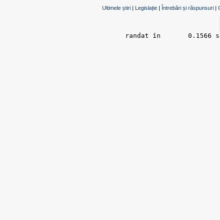
Ultimele știri
|
Legislație
|
Întrebări și răspunsuri
|
randat în 	0.