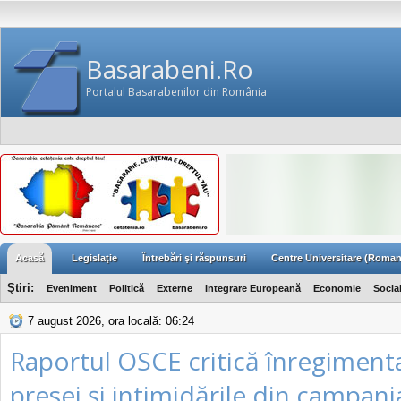
Basarabeni.Ro
Portalul Basarabenilor din România
Acasă
Legislaţie
Întrebări şi răspunsuri
Centre Universitare (Roman
Ştiri:
Eveniment
Politică
Externe
Integrare Europeană
Economie
Socia
7 august 2026, ora locală: 06:24
Raportul OSCE critică înregiment
presei şi intimidările din campani