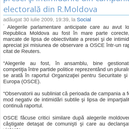
electorală din R.Moldova
adăugat
30 iulie 2009, 19:39
, la
Social
Alegerile parlamentare anticipate care au avut lo
Republica Moldova au fost în mare parte corecte
marcate de lipsa de obiectivitate a presei şi de intimidă
apreciat joi misiunea de observare a OSCE într-un rap
citat de Reuters.
"Alegerile au fost, în ansamblu, bine gestionat
competiţia între partide politice reprezentând un plural
se arată în raportul Organizaţiei pentru Securitate ş
Europa (OSCE).
"Observatorii au subliniat că perioada de campania a fo
mod negativ de intimidări subtile şi lipsa de imparţiali
continuă raportul.
OSCE făcuse critici similare după alegerile moldoven
câştigate detaşat de comunişti şi care au declanşat