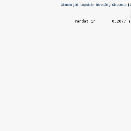
Ultimele știri
|
Legislație
|
Întrebări și răspunsuri
|
randat în 	0.