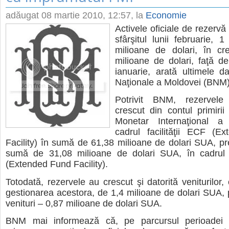
adăugat
08 martie 2010, 12:57
, la
Economie
Activele oficiale de rezervă 
sfârşitul lunii februarie, 1
milioane de dolari, în cr
milioane de dolari, faţă de 
ianuarie, arată ultimele d
Naţionale a Moldovei (BNM)
Potrivit BNM, rezervele
crescut din contul primiri
Monetar Internaţional a 
cadrul facilităţii ECF (Ex
Facility) în sumă de 61,38 milioane de dolari SUA, pr
sumă de 31,08 milioane de dolari SUA, în cadrul fa
(Extended Fund Facility).
Totodată, rezervele au crescut şi datorită veniturilor,
gestionarea acestora, de 1,4 milioane de dolari SUA, 
venituri – 0,87 milioane de dolari SUA.
BNM mai informează că, pe parcursul perioadei d