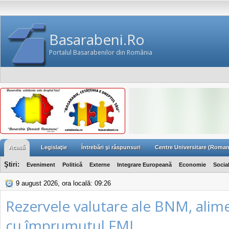
Basarabeni.Ro
Portalul Basarabenilor din România
Acasă
Legislaţie
Întrebări şi răspunsuri
Centre Universitare (Roman
Ştiri:
Eveniment
Politică
Externe
Integrare Europeană
Economie
Socia
9 august 2026, ora locală: 09:26
Rezervele valutare ale BNM, alim
cu împrumutul FMI