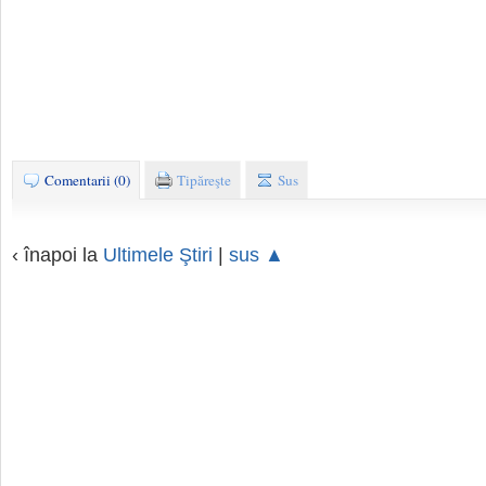
Comentarii (0)
Tipăreşte
Sus
‹ înapoi la
Ultimele Ştiri
|
sus ▲