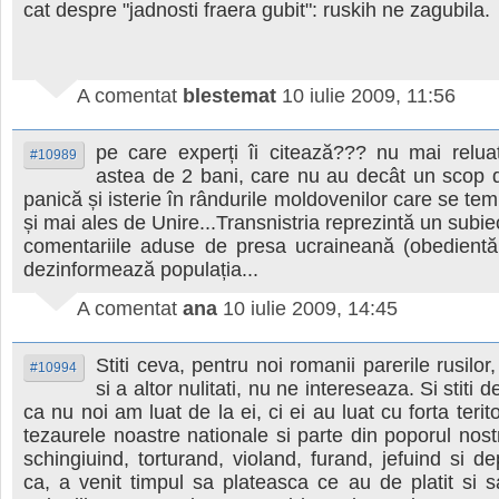
cat despre "jadnosti fraera gubit": ruskih ne zagubila.
A comentat
blestemat
10 iulie 2009, 11:56
pe care experți îi citează??? nu mai reluaț
#10989
astea de 2 bani, care nu au decât un scop
panică și isterie în rândurile moldovenilor care se t
și mai ales de Unire...Transnistria reprezintă un subiec
comentariile aduse de presa ucraineană (obedientă 
dezinformează populația...
A comentat
ana
10 iulie 2009, 14:45
Stiti ceva, pentru noi romanii parerile rusilor,
#10994
si a altor nulitati, nu ne intereseaza. Si stiti 
ca nu noi am luat de la ei, ci ei au luat cu forta terito
tezaurele noastre nationale si parte din poporul nos
schingiuind, torturand, violand, furand, jefuind si d
ca, a venit timpul sa plateasca ce au de platit si 