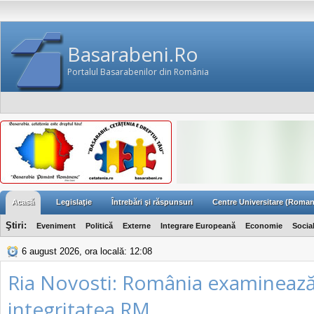
Basarabeni.Ro
Portalul Basarabenilor din România
Acasă
Legislaţie
Întrebări şi răspunsuri
Centre Universitare (Roman
Ştiri:
Eveniment
Politică
Externe
Integrare Europeană
Economie
Socia
6 august 2026, ora locală: 12:08
Ria Novosti: România examineaz
integritatea RM