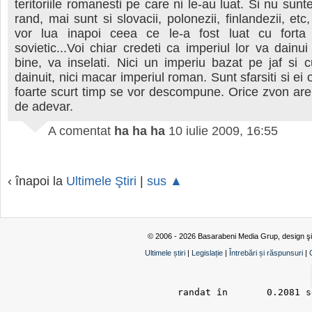
teritoriile romanesti pe care ni le-au luat. Si nu sunt
rand, mai sunt si slovacii, polonezii, finlandezii, etc,
vor lua inapoi ceea ce le-a fost luat cu forta
sovietic...Voi chiar credeti ca imperiul lor va dainui
bine, va inselati. Nici un imperiu bazat pe jaf si 
dainuit, nici macar imperiul roman. Sunt sfarsiti si ei o
foarte scurt timp se vor descompune. Orice zvon ar
de adevar.
A comentat
ha ha ha
10 iulie 2009, 16:55
‹ înapoi la
Ultimele Ştiri
|
sus ▲
© 2006 - 2026 Basarabeni Media Grup, design ş
Ultimele știri
|
Legislație
|
Întrebări și răspunsuri
|
randat în 	0.