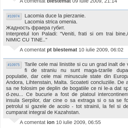
A comentat
blestemat
09 iulie 2009, 21:14
Lacomia duce la pierzanie.
#10974
Lacomia strica omenia.
Жадность фраера губит.
Interpretul Ion Paladi: "Veniti, frati si om trai bin
NIMIC CU TINE.."
A comentat
pt blestemat
10 iulie 2009, 06:02
Tarile cele mai linistite si cu un grad inalt de 
#10975
fi de straniu nu sunt maga-tzarile dupa 
populatie, dar cele mai minuscule state din Euro
Andora, Lihtenstain, Malta. Scoateti concluziile. De a
sa ne folosim pe deplin de bogatiile ce ni le-a dat sp
d-zeu... Ce bucurie a fost de platoul intercontine
insula Serpilor, dar cine o sa extraga si o sa se 
petrolul si gazele de acolo - tot strainii, la fel si 
cumparat integral de Kazahstan.
A comentat
ion
10 iulie 2009, 06:55