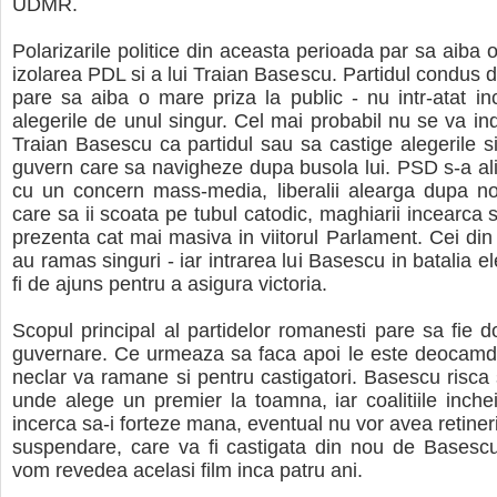
UDMR.
Polarizarile politice din aceasta perioada par sa aiba o
izolarea PDL si a lui Traian Basescu. Partidul condus 
pare sa aiba o mare priza la public - nu intr-atat in
alegerile de unul singur. Cel mai probabil nu se va inde
Traian Basescu ca partidul sau sa castige alegerile si
guvern care sa navigheze dupa busola lui. PSD s-a ali
cu un concern mass-media, liberalii alearga dupa n
care sa ii scoata pe tubul catodic, maghiarii incearca 
prezenta cat mai masiva in viitorul Parlament. Cei din
au ramas singuri - iar intrarea lui Basescu in batalia e
fi de ajuns pentru a asigura victoria.
Scopul principal al partidelor romanesti pare sa fie do
guvernare. Ce urmeaza sa faca apoi le este deocamda
neclar va ramane si pentru castigatori. Basescu risca
unde alege un premier la toamna, iar coalitiile inch
incerca sa-i forteze mana, eventual nu vor avea retiner
suspendare, care va fi castigata din nou de Basescu
vom revedea acelasi film inca patru ani.