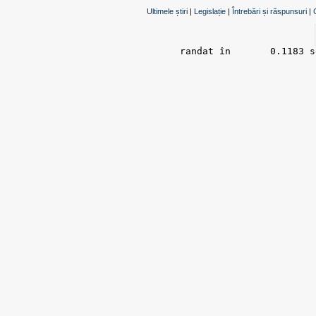
Ultimele știri
|
Legislație
|
Întrebări și răspunsuri
|
randat în 	0.