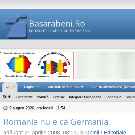
Basarabeni.Ro
Portalul Basarabenilor din România
Acasă
Legislaţie
Întrebări şi răspunsuri
Centre Universitare (Roman
Ştiri:
Eveniment
Politică
Externe
Integrare Europeană
Economie
Socia
9 august 2026, ora locală: 11:54
Romania nu e ca Germania
adăugat
21 aprilie 2008, 08:13
, la
Opinii / Editoriale