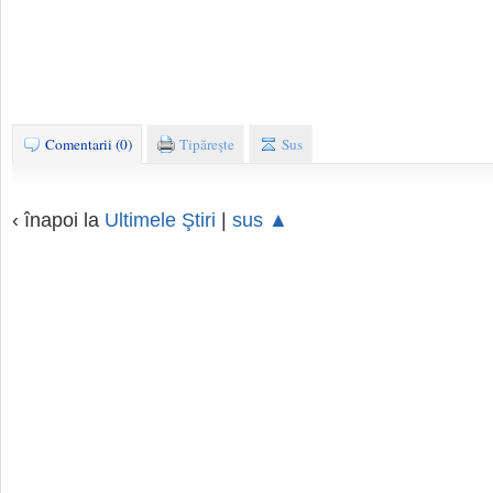
Comentarii (0)
Tipăreşte
Sus
‹ înapoi la
Ultimele Ştiri
|
sus ▲