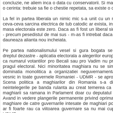
concluzie, ne aliem inca o data cu conservatorii. Si m
o cerinta: trebuie sa fie o chestie repetata, sa existe 
La fel in partea liberala un nimic mic s-a unit cu un n
ceva-ceva sarcina electrica de tub catodic ar exista, i
masa electorala este zero. Daca as fi fost un liberal si
- precum pesedistul de mai sus - m-as fi intrebat dac
dauneaza alianta nou incheiata.
Pe partea nationalismului vesel si gura bogata s
dreptul dezastre - aplicatia electorala a alegerilor eur
ca numarul votantilor pro Becali sau pro Vadim nu p
pragul electoral. Nici minoritatea maghiara nu se si
dominatia monolitica a organizatiei neguvernamenta
vesnic in toate guvernele Romaniei - UDMR - se aprop
Scena politica a maghiarilor din Romania s-a dive
neintelegerile pe banda rulanta au creat temerea ca
maghiarii sa ramana in Parlament doar cu deputatul c
Avand in vedere plangerile permanente privind oprimar
maghiare de catre guvernarile intesate de maghiari po
ar fi foarte rau ca viitoarea guvernare sa nu mai cup