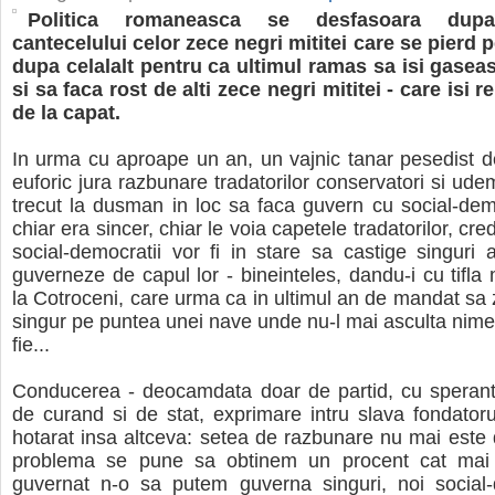
Politica romaneasca se desfasoara dupa
cantecelului celor zece negri mititei care se pierd 
dupa celalalt pentru ca ultimul ramas sa isi gasea
si sa faca rost de alti zece negri mititei - care isi r
de la capat.
In urma cu aproape un an, un vajnic tanar pesedist de
euforic jura razbunare tradatorilor conservatori si ude
trecut la dusman in loc sa faca guvern cu social-de
chiar era sincer, chiar le voia capetele tradatorilor, cre
social-democratii vor fi in stare sa castige singuri a
guverneze de capul lor - bineinteles, dandu-i cu tifla 
la Cotroceni, care urma ca in ultimul an de mandat sa 
singur pe puntea unei nave unde nu-l mai asculta nimen
fie...
Conducerea - deocamdata doar de partid, cu speranta
de curand si de stat, exprimare intru slava fondatorul
hotarat insa altceva: setea de razbunare nu mai este d
problema se pune sa obtinem un procent cat mai
guvernat n-o sa putem guverna singuri, noi social-d