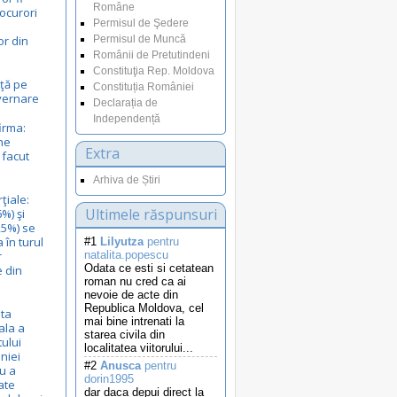
Române
ocurori
Permisul de Şedere
r din
Permisul de Muncă
Românii de Pretutindeni
Constituţia Rep. Moldova
nţă pe
Constituția României
uvernare
Declarația de
Independență
irma:
ne
Extra
 facut
Arhiva de Știri
ţiale:
Ultimele răspunsuri
%) şi
25%) se
 în turul
#1
Lilyutza
pentru
r
natalita.popescu
Odata ce esti si cetatean
e din
roman nu cred ca ai
nevoie de acte din
Republica Moldova, cel
ta
mai bine intrenati la
ala a
starea civila din
ului
localitatea viitorului...
niei
#2
Anusca
pentru
u a
dorin1995
ate
dar daca depui direct la