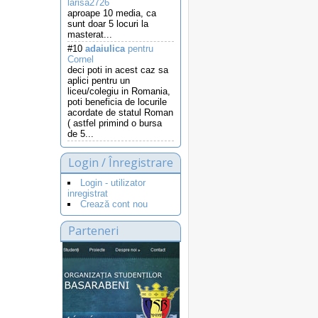
larisa2726
aproape 10 media, ca
sunt doar 5 locuri la
masterat...
#10
adaiulica
pentru
Cornel
deci poti in acest caz sa
aplici pentru un
liceu/colegiu in Romania,
poti beneficia de locurile
acordate de statul Roman
( astfel primind o bursa
de 5...
Login / Înregistrare
Login - utilizator
inregistrat
Crează cont nou
Parteneri