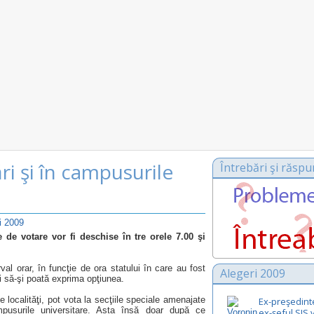
ări şi în campusurile
Întrebări şi răspu
i 2009
e de votare vor fi deschise în tre orele 7.00 şi
val orar, în funcţie de ora statului în care au fost
Alegeri 2009
i să-şi poată exprima opţiunea.
lte localităţi, pot vota la secţiile speciale amenajate
Ex-preşedintel
mpusurile universitare. Asta însă doar după ce
ex-şeful SIS v