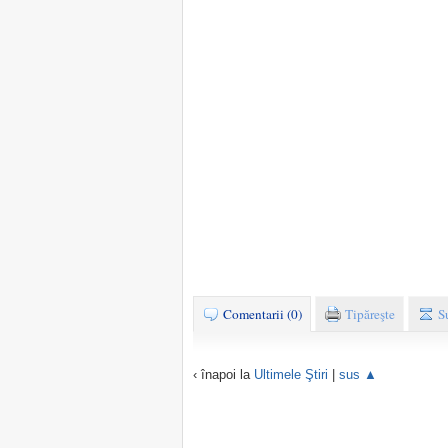
Comentarii (0)
Tipăreşte
S
‹ înapoi la
Ultimele Ştiri
|
sus ▲