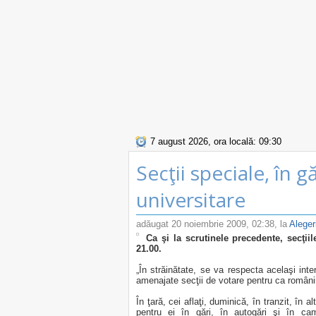
7 august 2026, ora locală: 09:30
Secţii speciale, în g
universitare
adăugat
20 noiembrie 2009, 02:38
, la
Aleger
Ca şi la scrutinele precedente, secţiil
21.00.
„În străinătate, se va respecta acelaşi inter
amenajate secţii de votare pentru ca români
În ţară, cei aflaţi, duminică, în tranzit, în a
pentru ei în gări, în autogări şi în ca