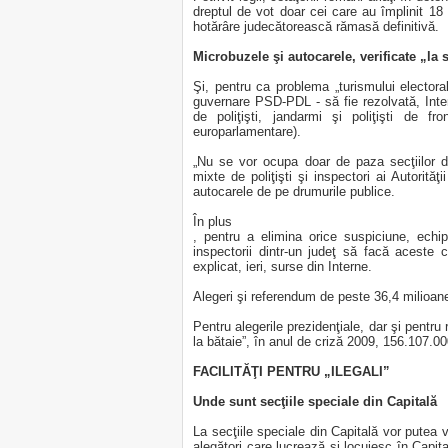
dreptul de vot doar cei care au împlinit 18 a
hotărâre judecătorească rămasă definitivă.
Microbuzele şi autocarele, verificate „la
Şi, pentru ca problema „turismului electoral”
guvernare PSD-PDL - să fie rezolvată, Inte
de poliţişti, jandarmi şi poliţişti de f
europarlamentare).
„Nu se vor ocupa doar de paza secţiilor d
mixte de poliţişti şi inspectori ai Autorităţ
autocarele de pe drumurile publice.
În plus
, pentru a elimina orice suspiciune, echipel
inspectorii dintr-un judeţ să facă aceste c
explicat, ieri, surse din Interne.
Alegeri şi referendum de peste 36,4 milioan
Pentru alegerile prezidenţiale, dar şi pentr
la bătaie”, în anul de criză 2009, 156.107.00
FACILITĂŢI PENTRU „ILEGALI”
Unde sunt secţiile speciale din Capitală
La secţiile speciale din Capitală vor putea v
alegători care lucrează şi locuiesc în Capita