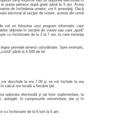
gătorii să-şi exprime sau nu opţiunea electorală în
ar putea petrece după gratii până la 5 ani. Aceia
nainte de închiderea urnelor, vor fi amendaţi. Dacă
ului electoral al secţiei de votare, acesta din urmă
e vot ori folosirea unui program informatic care
telor obţinute în secţiile de votare sau care „ajută”
eşte cu închisoare de la 2 la 7 ani, la care instanţa
re legea prevede amenzi usturătoare. Spre exemplu,
 „costă” până la 4.500 de lei.
or deschide la ora 7.00 şi se vor închide la ora
în calcul ora locală a fiecărei ţări.
 opţiunea electorală şi pe liste suplimentare, la
i, autogări, în campusurile universitare, dar şi în
cu închisoare de la 6 luni la 5 ani.