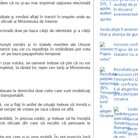
dere că nu şi-au mai exprimat opţiunea electorală
audiaţi de pr
în dosarul
evenimentelo
tate şi românii aflaţi în tranzit în oraşele unde au
aprilie
oficiali ai Ministerului de Interne.
Sindicaliştii îl ameni
ctorală doar pe baza cărţii de identitate şi a cărţii
Filat şi alianţa de g
Voronin conf
 turiştii români şi în statele membre ale Uniunii
“Papuc de si
anzit sau cei cu reşedinţa în străinătate pot vota
 ori pe baza paşaportului temporar.
statator nu a
nimic”
în ziua votului, iar oamenii trebuie să ştie că nu vor
ompletat, la rândul lor, repre zen tanţi ai Ministerului
Rezultate par
Ianucovici (36
Timoşenko (
vor confrunta
II al alegerilo
asate la domiciliul doar celor care sunt imobilizaţi
prezidenţial
transportabili.
Ucraina
 cei a flaţi în astfel de situaţii trebuie să trimită o
Sedin
 al secţiei de votare pe raza căreia se află.
speci
bătă, în preziua votării, şi trebuie să fie însoţită
Senat
cte oficiale din care să rezulte că persoane le
Roma
pentr
dezb
enţie pot cere şi ei urna mobilă. Îşi pot exercita însă