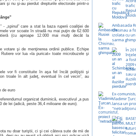
Acord
ni şi nu şi-au pierdut drepturile electorale printr-o
trafic
Repub
Mold
 sânge”
Ambasada Ru
 - „spinul” care a stat la baza ruperii coaliţiei de
Chisinau a fo
rnele vor scoate în stradă nu mai puţin de 62.600
izolata cu un
rontieră (cu aproape 12.000 mai mulţi decât la
sarma ghimp
e votare şi de menţinerea ordinii publice. Echipe
În 20
ii Rutiere vor lua «la puricat» toate microbuzele şi
înţel
a fos
2009 
Schim
e vor fi constituite în aşa fel încât poliţiştii şi
sau u
on troale în alt judeţ, eventual în cel vecin”, au
iluziil
pierd
e de euro
Ex-comunistu
Vladimir Ţur
u referendumul organizat duminică, executivul „a pus
lansa un pro
0 de lei (adică, peste 36,4 milioane de euro).
"netradiţiona
BASE
MULTI
tutur
ota nu doar turiştii, ci şi cei câteva sute de mii de
roman
lă, deşi nu au reuşit să obţină aici nici măcar viză