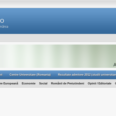
Ro
omânia
ri
Centre Universitare (Romania)
Rezultate admitere 2012 (studii universitar
are Europeană
Economie
Social
Românii de Pretutindeni
Opinii / Editoriale