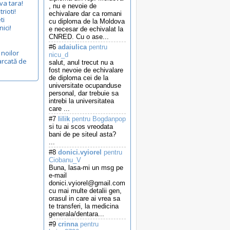
-va tara!
, nu e nevoie de
trioti!
echivalare dar ca romani
ti
cu diploma de la Moldova
ici!
e necesar de echivalat la
CNRED. Cu o ase...
#6
adaiulica
pentru
 noilor
nicu_d
rcată de
salut, anul trecut nu a
fost nevoie de echivalare
de diploma cei de la
universitate ocupanduse
personal, dar trebuie sa
intrebi la universitatea
care ...
#7
lilik
pentru Bogdanpop
si tu ai scos vreodata
bani de pe siteul asta?
...
#8
donici.vyiorel
pentru
Ciobanu_V
Buna, lasa-mi un msg pe
e-mail
donici.vyiorel@gmail.com
cu mai multe detalii gen,
orasul in care ai vrea sa
te transferi, la medicina
generala/dentara...
#9
crinna
pentru