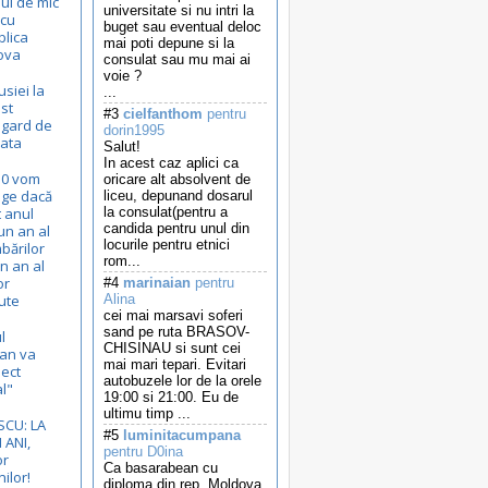
ul de mic
universitate si nu intri la
 cu
buget sau eventual deloc
lica
mai poti depune si la
ova
consulat sau mu mai ai
voie ?
siei la
...
st
#3
cielfanthom
pentru
 gard de
dorin1995
ata
Salut!
In acest caz aplici ca
10 vom
oricare alt absolvent de
ege dacă
liceu, depunand dosarul
t anul
la consulat(pentru a
candida pentru unul din
un an al
locurile pentru etnici
bărilor
rom...
n an al
or
#4
marinaian
pentru
ute
Alina
cei mai marsavi soferi
sand pe ruta BRASOV-
l
CHISINAU si sunt cei
can va
mai mari tepari. Evitari
iect
autobuzele lor de la orele
l"
19:00 si 21:00. Eu de
ultimu timp ...
SCU: LA
#5
luminitacumpana
 ANI,
pentru D0ina
or
Ca basarabean cu
ilor!
diploma din rep. Moldova