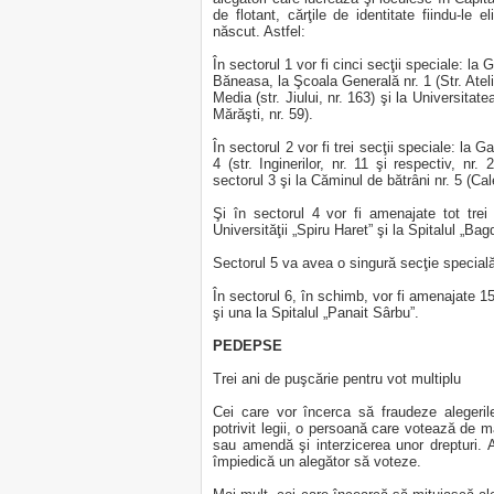
de flotant, cărţile de identitate fiindu-le el
născut. Astfel:
În sectorul 1 vor fi cinci secţii speciale: la
Băneasa, la Şcoala Generală nr. 1 (Str. Atelie
Media (str. Jiului, nr. 163) şi la Universita
Mărăşti, nr. 59).
În sectorul 2 vor fi trei secţii speciale: la 
4 (str. Inginerilor, nr. 11 şi respectiv, nr.
sectorul 3 şi la Căminul de bătrâni nr. 5 (Cal
Şi în sectorul 4 vor fi amenajate tot trei
Universităţii „Spiru Haret” şi la Spitalul „Bag
Sectorul 5 va avea o singură secţie specială
În sectorul 6, în schimb, vor fi amenajate 15
şi una la Spitalul „Panait Sârbu”.
PEDEPSE
Trei ani de puşcărie pentru vot multiplu
Cei care vor încerca să fraudeze alegeril
potrivit legii, o persoană care votează de ma
sau amendă şi interzicerea unor drepturi. 
împiedică un alegător să voteze.