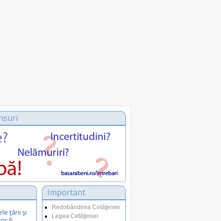
nsuri
Important
Redobândirea Cetăţeniei
e ţării şi
Legea Cetăţeniei
or fi