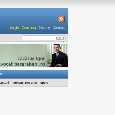
Login
Cont nou
Despre
Contact
e)
Cultură
Interviu / Reportaj
Sport