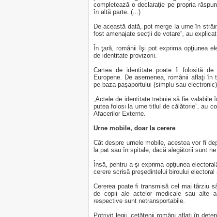
completează o declaraţie pe propria răspun
în altă parte. (...)
De această dată, pot merge la urne în străină
fost amenajate secţii de votare”, au explicat 
În ţară, românii îşi pot exprima opţiunea ele
de identitate provizorii.
Cartea de identitate poate fi folosită de
Europene. De asemenea, românii aflaţi în tr
pe baza paşaportului (simplu sau electronic)
„Actele de identitate trebuie să fie valabile 
putea folosi la urne titlul de călătorie”, au c
Afacerilor Externe.
Urne mobile, doar la cerere
Cât despre urnele mobile, acestea vor fi depl
la pat sau în spitale, dacă alegătorii sunt ne 
Însă, pentru a-şi exprima opţiunea electorală,
cerere scrisă preşedintelui biroului electoral
Cererea poate fi transmisă cel mai târziu sâm
de copii ale actelor medicale sau alte a
respective sunt netransportabile.
Potrivit legii, cetăţenii români aflaţi în det