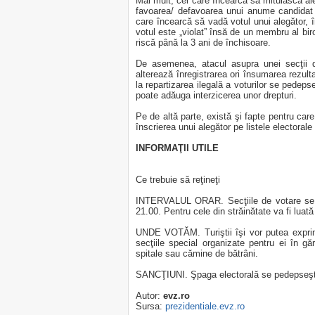
Mai mult, cei care încearcă să mituiască ale
favoarea/ defavoarea unui anume candidat 
care încearcă să vadă votul unui alegător, î
votul este „violat” însă de un membru al biro
riscă până la 3 ani de închisoare.
De asemenea, atacul asupra unei secţii d
alterează înregistrarea ori însumarea rezulta
la repartizarea ilegală a voturilor se pedeps
poate adăuga interzicerea unor drepturi.
Pe de altă parte, există şi fapte pentru ca
înscrierea unui alegător pe listele electorale
INFORMAŢII UTILE
Ce trebuie să reţineţi
INTERVALUL ORAR. Secţiile de votare se v
21.00. Pentru cele din străinătate va fi luată 
UNDE VOTĂM. Turiştii îşi vor putea exprima
secţiile special organizate pentru ei în găr
spitale sau cămine de bătrâni.
SANCŢIUNI. Şpaga electorală se pedepseşte 
Autor:
evz.ro
Sursa:
prezidentiale.evz.ro