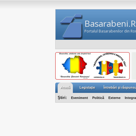
Basarabeni.
Portalul Basarabenilor din R
Acasă
Legislaţie
Întrebări şi răspunsu
Ştiri:
Eveniment
Politică
Externe
Integr