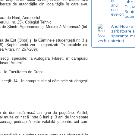
Iubiti
iberate de autorităţile din localităţile în care s-au
Fiti pa
Sunte
putern
 Gara de Nord, Aeroportul
rului, nr. 25), Colegiul Tehnic
Anul Nou - o
tea de Ştiinţe Agronomice şi Medicină Veterinară (bd.
sărbătoare a
speranţe, ma
Gara de Est (Obor) şi la Căminele studenţeşti nr. 3 şi
vechi obiceiuri
 29). Şapte secţii vor fi organizate în spitalele din
ea Vitan, nr. 267-269).
 secţii speciale: la Autogara Filaret, în campusul
dasar- Arseni”.
 - la Facultatea de Drept.
 secţii: 14 - în campusurile şi căminele studenţeşti
e de duminică riscă ani grei de puşcărie. Astfel,
i multe ori riscă între 6 luni şi 3 ani de închisoare
Aceeaşi pedeapsă este valabilă şi pentru cel care