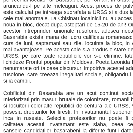
aruncandu-l pe alte meleaguri. Acest proces de pulv
este calculat pe intreaga suprafata a URSS si a dus la 
cele mai anormale. La Chisinau localnicii nu au acces i
noua in bloc, decat dupa asteptari de 15-20 de ani! Or
acestor intreprinderi unionale rusofone, adesea necali
Basarabia exista mana de lucru calificata romaneasc
curs de luni, saptamani sau zile, locuinta la bloc, in 
mai avantajoase. Pe acesta cale s-a produs o stare de
URSS, pe care toate republicile vor s-o elimine. Iat
lichideze Frontul popular din Moldova. Poeta Leonida La
nenumarate ori taioase discursuri impotriva acestei ade
rusofone, care creeaza inegalitati sociale, obligandu-i
si ia campii.
Cobflictul din Basarabia are un acut continut socia
Inferiorizati prin masuri brutale de colonizare, romanii
si locuitorii celorlalte republici de centura ale URSS, 
posesia drepturilor lor firesti. In invatamantul superi
inca in ruseste. Selectia profesorilor nu poate fi c
calitatea acestui invatamant este slaba, ceea c
sansele candidatilor basarabeni la diferite funtii dato