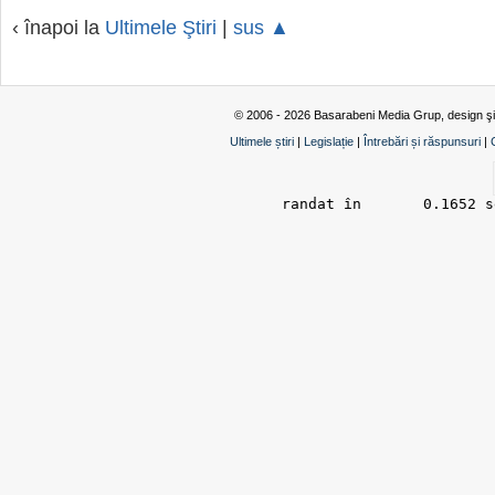
‹ înapoi la
Ultimele Ştiri
|
sus ▲
© 2006 - 2026 Basarabeni Media Grup, design ş
Ultimele știri
|
Legislație
|
Întrebări și răspunsuri
|
randat în 	0.