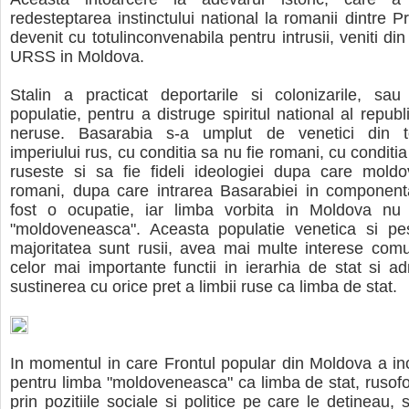
redesteptarea instinctului national la romanii dintre Pr
devenit cu totulinconvenabila pentru intrusii, veniti din 
URSS in Moldova.
Stalin a practicat deportarile si colonizarile, sau i
populatie, pentru a distruge spiritul national al republi
neruse. Basarabia s-a umplut de venetici din to
imperiului rus, cu conditia sa nu fie romani, cu condit
ruseste si sa fie fideli ideologiei dupa care moldo
romani, dupa care intrarea Basarabiei in componen
fost o ocupatie, iar limba vorbita in Moldova n
"moldoveneasca". Aceasta populatie venetica si pest
majoritatea sunt rusii, avea mai multe interese com
celor mai importante functii in ierarhia de stat si adm
sustinerea cu orice pret a limbii ruse ca limba de stat.
In momentul in care Frontul popular din Moldova a in
pentru limba "moldoveneasca" ca limba de stat, rusofoni
prin pozitiile sociale si politice pe care le detineau, s