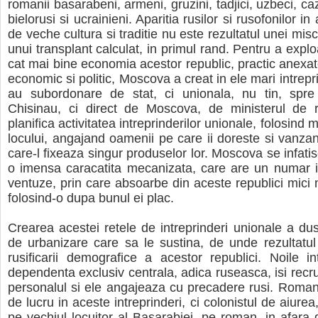
romanii basarabeni, armeni, gruzini, tadjici, uzbeci, caz
bielorusi si ucrainieni. Aparitia rusilor si rusofonilor i
de veche cultura si traditie nu este rezultatul unei miscar
unui transplant calculat, in primul rand. Pentru a explo
cat mai bine economia acestor republic, practic anexat
economic si politic, Moscova a creat in ele mari intrepr
au subordonare de stat, ci unionala, nu tin, spr
Chisinau, ci direct de Moscova, de ministerul de r
planifica activitatea intreprinderilor unionale, folosind 
locului, angajand oamenii pe care ii doreste si vanzan
care-l fixeaza singur produselor lor. Moscova se infati
o imensa caracatita mecanizata, care are un numar i
ventuze, prin care absoarbe din aceste republici mici 
folosind-o dupa bunul ei plac.
Crearea acestei retele de intreprinderi unionale a du
de urbanizare care sa le sustina, de unde rezultatul 
rusificarii demografice a acestor republici. Noile in
dependenta exclusiv centrala, adica ruseasca, isi recr
personalul si ele angajeaza cu precadere rusi. Roma
de lucru in aceste intreprinderi, ci colonistul de aiurea
pe vechiul locuitor al Basarabiei, pe roman, in afara gr