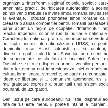
organizatia "interfront". Regimul colonial sovietic care
amenintat, practic, de ridicarea autohtonilor la acelea
ei: noii veniti trebuie sa invete limba romana sau sa re
si avantaje. Totodata prioritatea limbii romane ca 
creeaza o sansa competitiei pentru romanii basarabeni,
pana acum un regim de ocupatie. "Interfrontul" repr
reactia imperiului colonial rus la ridicarile nationale
Caracterul lui national, pro-rus, pro-imperial se vede d
nu lupta pentru internationalizarea URSS, ci pent
dominatiei ruse. Acesti colonisti rusi si rusofoni,
diversele republici ale Uniunii Sovietice, au un sentime
de superioritate rasiala fata de localnici. Soferul r
Dusanbe se uita cu dispret la urmasii vechilor persani,
tinuta lor demna nu-i impresioneaza, nici europeismul 
cultura lor milenara, straveche, pe care nu o cunoaste. 
ideea de libertate si ... comunism, asemenea rusi s
mai graitoare expresie a brutalitatii unui sistem socia
ocupanti, de uzurpatori.
Dar, lucrul pe care europeanul nu-l stie, dispretul a
fata de rusi este imens. El poate fi intalnit la lituanieni,