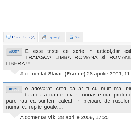
Comentarii (2)
Tipăreşte
Sus
E este triste ce scrie in articol,dar es
#8357
TRAIASCA LIMBA ROMANA si ROMANI
LIBERA !!!
A comentat
Slavic (France)
28 aprilie 2009, 11
e adevarat...cred ca ar fi cu mult mai bi
#8391
tara,daca oamenii vor cunoaste mai profund i
pare rau ca suntem calcati in picioare de rusofon
numai cu replici goale....
A comentat
viki
28 aprilie 2009, 17:25