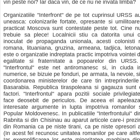
vin peste noi? Iar daca vin, de ce nu ne invata limba?
Organizatiile "Interfront" de pe tot cuprinsul URSS 
uneasca: colonizarile fortate, opresante si umilitoar
practicat Moscova sunt contestate peste tot. Cine n
trebuie sa plece! Localnicii stiu ca datorita unui o
inoculat de propaganda unionala, acesti colonisti 
romana, lituaniana, gruzina, armeana, tadjica, letona. 
este o organizatie indreptata practic impotriva vointei d
egalitate si fraternitate a popoarelor din URSS
"Interfrontul" este net antiromanesc si, in ciuda infe
numerice, se bizuie pe fonduri, pe armata, la nevoie, si 
coordonarea ministerelor de care tin intreprinderil
Basarabia. Republica tiraspoleana si gagauza sunt 
factori. "Interfrontul" apara pozitii sociale privilegiat
face deosebit de periculos. De aceea el apeleaz
interesate argumente in lupta impotriva romanilor s
Popular Moldovenesc. In publicatiile "Interfrontului" di
Rabnita si din Chisinau au aparut articole care-i prezi
din Romania ca pe niste tirani, ca pe niste opresori ai
(In acest fel recunosc unitatea romanilor pe care altfe
Iar exemplificarea lor este minoritatea maghiara din