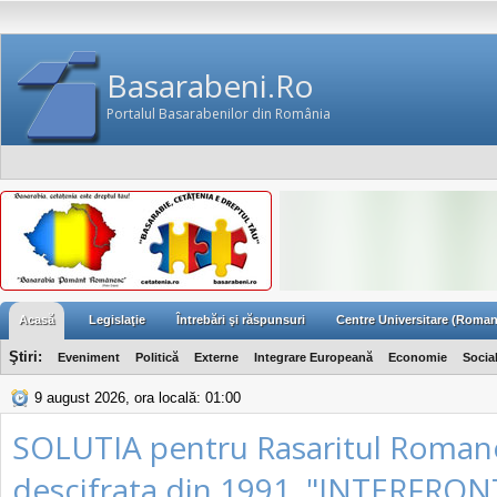
Basarabeni.Ro
Portalul Basarabenilor din România
Acasă
Legislaţie
Întrebări şi răspunsuri
Centre Universitare (Roman
Ştiri:
Eveniment
Politică
Externe
Integrare Europeană
Economie
Socia
9 august 2026, ora locală: 01:00
SOLUTIA pentru Rasaritul Roman
descifrata din 1991. "INTERFRON