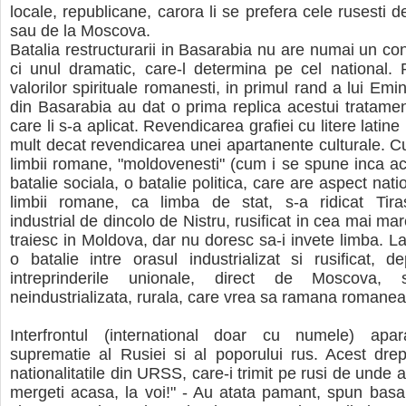
locale, republicane, carora li se prefera cele rusesti 
sau de la Moscova.
Batalia restructurarii in Basarabia nu are numai un con
ci unul dramatic, care-l determina pe cel national. 
valorilor spirituale romanesti, in primul rand a lui Emine
din Basarabia au dat o prima replica acestui tratame
care li s-a aplicat. Revendicarea grafiei cu litere lati
mult decat revendicarea unei apartanente culturale. C
limbii romane, "moldovenesti" (cum i se spune inca ac
batalie sociala, o batalie politica, care are aspect nati
limbii romane, ca limba de stat, s-a ridicat Tiras
industrial de dincolo de Nistru, rusificat in cea mai mar
traiesc in Moldova, dar nu doresc sa-i invete limba. La
o batalie intre orasul industrializat si rusificat, d
intreprinderile unionale, direct de Moscova, 
neindustrializata, rurala, care vrea sa ramana romane
Interfrontul (international doar cu numele) apa
suprematie al Rusiei si al poporului rus. Acest drept
nationalitatile din URSS, care-i trimit pe rusi de unde a
mergeti acasa, la voi!" - Au atata pamant, spun basa