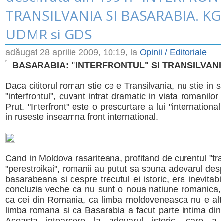
TRANSILVANIA SI BASARABIA. KG
UDMR si GDS
adăugat
28 aprilie 2009, 10:19
, la
Opinii / Editoriale
BASARABIA: "INTERFRONTUL" SI TRANSILVAN
Daca cititorul roman stie ce e Transilvania, nu stie in
"interfrontul", cuvant intrat dramatic in viata romanilo
Prut. "Interfront" este o prescurtare a lui "internationaln
in ruseste inseamna front international.
Cand in Moldova rasariteana, profitand de curentul "tra
"perestroikai", romanii au putut sa spuna adevarul des
basarabeana si despre trecutul ei istoric, era inevitab
concluzia veche ca nu sunt o noua natiune romanica, 
ca cei din Romania, ca limba moldoveneasca nu e alt
limba romana si ca Basarabia a facut parte intima din
Aceasta intoarcere la adevarul istoric, care a