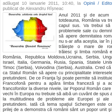
adăugat
10 ianuarie 2011, 10:40
, la
Opinii / Edito
publicat de Alexandru Rîșneac
Anul 2011 şi de acum î
totdeauna, România va tr
capul sus. Va trebui să 
problemele sale cu demnit
să apere demnitatea româ
nu s-ar afla aceştia, iar în
trăieşte o mare de ro
trăiesc şi limba română e
România, Republica Moldova,Ucraina, Serbia, Ung
Israel, Italia, Germania, Rusia, Spania, Statele Uni
Timoc (Serbia), Voivodina (Serbia), Australia. Cred că 
ca Statul Român să apere cu principialitate interesel
pretutindeni. De ce Franţa îşi poate permite să institu
Francofonă pentru a apăra limba franceză şi a ac
francofonilor la diverse nivele, iar Poporul Român care
vechi în Europa nu trebuie să aibă un cuvânt de spus ap
la multitudinea de probleme ale Europei şi ale 
pretutindeni. Iată că tema spaţiul Schengen este ce
prilej de a demonstra că românii sânt un popor unit şi 