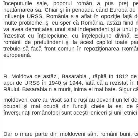
începuturile sale, poporul român a pus preţ pe 
neatârnarea sa. Chiar şi în perioada când Europa de 
influenţa URSS, România s-a aflat în opoziţie faţă 
multe probleme, şi eu sper că România, astăzi fiind
va avea demnitatea unui stat independent şi a unui 
înzestrat cu înţelepciune, cu înţelepciune divină. 
românii de pretutindeni şi la acest capitol toate part
trebuie să facă front comun în repoziţionarea Români
europeană.
R. Moldova de astăzi, Basarabia , răpită în 1812 de 
apoi de URSS în 1940 şi 1944, iată că a rezistat în f
Răului. Basarabia n-a murit, inima ei mai bate. Sigur că
moldoveni care au visat sa fie ruşi au devenit un fel de 
ocupat şi mai ocupă din funcţii cheie la est de 
înverşunaţi românofobi sunt aceşti ieniceri şi unii etnici 
Dar o mare parte din moldoveni sânt români buni, ca