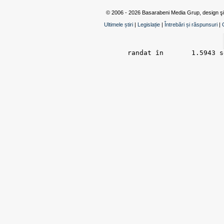
© 2006 - 2026 Basarabeni Media Grup, design ş
Ultimele știri
|
Legislație
|
Întrebări și răspunsuri
|
randat în 	1.