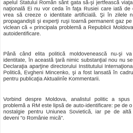
apelul Statului Român sânt gata să-şi jertfească viaţ
naţională Ei nu vor ceda în faţa Rusiei care iată de
vrea să creeze o identitate artificială. Şi în zilele n
propagandişti şi experţi ruşi toarnă permanent gaz pe 
viclean că « principala problemă a Republicii Moldova
autoidentificare.
Până când elita politică moldovenească nu-şi va
identitate, în această ţară nimic substanţial nou nu se
Declaraţia aparţine directorului Institutului Internaţion
Politică, Evgheni Mincenko, şi a fost lansată în cadrul
pentru publicaţia Aktualinîe Kommentarii.
Vorbind despre Moldova, analistul politic a spus 
problemă a RM este lipsă de auto-identificare: pe de o 
nostalgie pentru Uniunea Sovietică, iar pe de altă
deveni "o Românie mică".