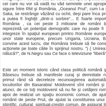
cei care nu vor să vadă nu văd semnele unei apropie
sigure între RM şi România. „Oceanul Prut", cum l-a
Saka, se restrânge văzând cu ochii, deşi pare înca pr
a putea fi înghiţit „dintr-o sorbire"... E foarte impor
România , ca cei peste 3 milioane de români b
reprezintă un potenţial demografic care nu poate fi 
integreze în spaţiul european printro Românie europ
unor state europene, precum Ungaria, Ucraina, B
convine acest lucru, dar România trebuie să fie con
acţionete pe toate căile în sprijinul nostru. ") ( Unire
nălucă?", de N.Negru sau Ce face o televiziune "liberă
Este un moment istoric când clasa politică română ş
Băsescu trebuie să manifeste curaj şi demnitate na
primul rând să decreteze recunoaşterea automată
locuitorilor din Basarabia! Moldovenii sînt români ş
atunci, de ce toţi moldovenii să nu fie şi cetăţeni r
apoi de realizat un spaţiu economic comun, de ajuta
românii de peste Prut, de ajutat la constituirea unui s
ştiinţific, cultural, spiritual-creştin comun, de asigurat l