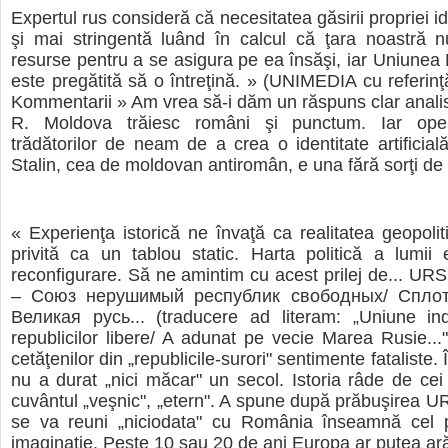
Expertul rus consideră că necesitatea găsirii propriei id
şi mai stringentă luând în calcul că ţara noastră n
resurse pentru a se asigura pe ea însăşi, iar Uniune
este pregătită să o întreţină. » (UNIMEDIA cu referinţă
Kommentarii » Am vrea să-i dăm un răspuns clar analist
R. Moldova trăiesc români şi punctum. Iar opera
trădătorilor de neam de a crea o identitate artificială 
Stalin, cea de moldovan antiromân, e una fără sorţi de
« Experienţa istorică ne învaţă ca realitatea geopolit
privită ca un tablou static. Harta politică a lumii
reconfigurare. Să ne amintim cu acest prilej de... URS
– Cоюз нерушимый республик свободных/ Сплот
Великая русь... (traducere ad literam: „Uniune inde
republicilor libere/ A adunat pe vecie Marea Rusie..."
cetăţenilor din „republicile-surori" sentimente fataliste. 
nu a durat „nici măcar" un secol. Istoria râde de cei
cuvântul „veşnic", „etern". A spune după prăbuşirea
se va reuni „niciodata" cu România înseamnă cel p
imaginaţie. Peste 10 sau 20 de ani Europa ar putea arăt