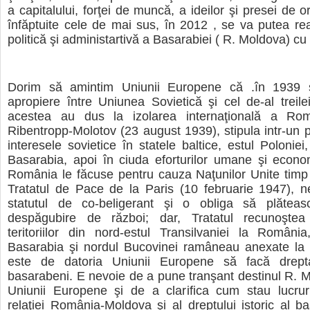
a capitalului, forţei de muncă, a ideilor şi presei de o
înfăptuite cele de mai sus, în 2012 , se va putea re
politică şi administartivă a Basarabiei ( R. Moldova) c
Dorim să amintim Uniunii Europene că .în 1939 
apropiere între Uniunea Sovietică şi cel de-al treile
acestea au dus la izolarea internaţională a Rom
Ribentropp-Molotov (23 august 1939), stipula intr-un p
interesele sovietice în statele baltice, estul Poloniei
Basarabia, apoi în ciuda eforturilor umane şi econo
România le făcuse pentru cauza Naţunilor Unite timp
Tratatul de Pace de la Paris (10 februarie 1947), 
statutul de co-beligerant şi o obliga să plătea
despăgubire de război; dar, Tratatul recunoştea
teritoriilor din nord-estul Transilvaniei la Români
Basarabia şi nordul Bucovinei ramâneau anexate la
este de datoria Uniunii Europene să facă drepta
basarabeni. E nevoie de a pune tranşant destinul R. M
Uniunii Europene şi de a clarifica cum stau lucruri
relaţiei România-Moldova şi al dreptului istoric al ba