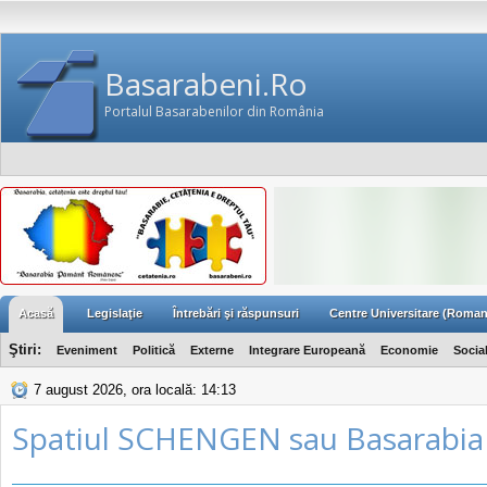
Basarabeni.Ro
Portalul Basarabenilor din România
Acasă
Legislaţie
Întrebări şi răspunsuri
Centre Universitare (Roman
Ştiri:
Eveniment
Politică
Externe
Integrare Europeană
Economie
Socia
7 august 2026, ora locală: 14:13
Spatiul SCHENGEN sau Basarabia