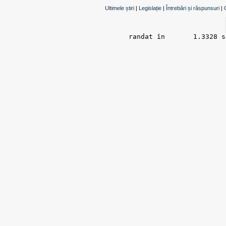
Ultimele știri
|
Legislație
|
Întrebări și răspunsuri
|
randat în 	1.