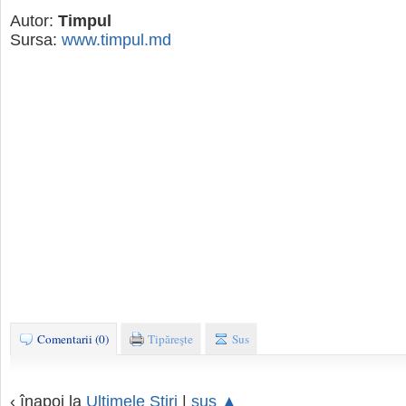
Autor:
Timpul
Sursa:
www.timpul.md
Comentarii (0)
Tipăreşte
Sus
‹ înapoi la
Ultimele Ştiri
|
sus ▲