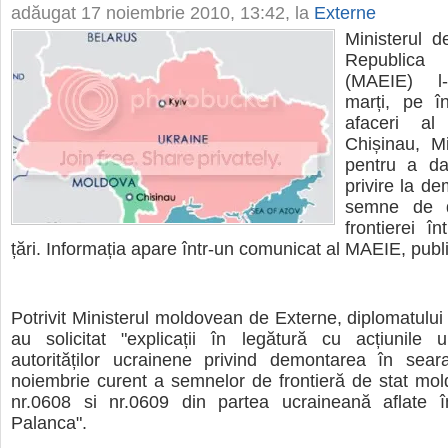
adăugat
17 noiembrie 2010, 13:42
, la
Externe
Ministerul d
Republic
(MAEIE) l-
marți, pe în
afaceri al
Chișinau, Mi
pentru a da 
privire la d
semne de d
frontierei î
țări. Informația apare într-un comunicat al MAEIE, publi
Potrivit Ministerul moldovean de Externe, diplomatului 
au solicitat "explicații în legătură cu acțiunile u
autorităților ucrainene privind demontarea în sear
noiembrie curent a semnelor de frontieră de stat mo
nr.0608 si nr.0609 din partea ucraineană aflate 
Palanca".