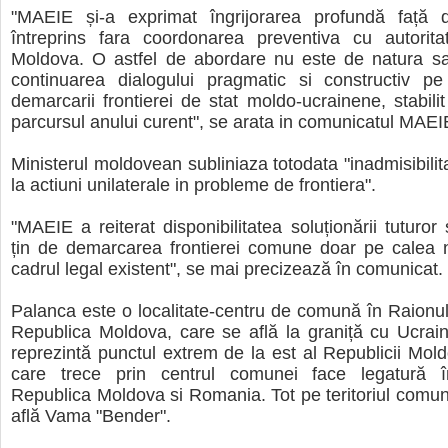
"MAEIE și-a exprimat îngrijorarea profundă față
întreprins fara coordonarea preventiva cu autoritat
Moldova. O astfel de abordare nu este de natura sa 
continuarea dialogului pragmatic si constructiv pe
demarcarii frontierei de stat moldo-ucrainene, stabilit
parcursul anului curent", se arata in comunicatul MAEI
Ministerul moldovean subliniaza totodata "inadmisibilit
la actiuni unilaterale in probleme de frontiera".
"MAEIE a reiterat disponibilitatea soluționării tuturor
țin de demarcarea frontierei comune doar pe calea n
cadrul legal existent", se mai precizează în comunicat.
Palanca este o localitate-centru de comună în Raionu
Republica Moldova, care se află la graniță cu Ucrain
reprezintă punctul extrem de la est al Republicii Mo
care trece prin centrul comunei face legatură î
Republica Moldova si Romania. Tot pe teritoriul comu
află Vama "Bender".