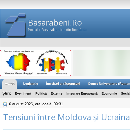
Basarabeni.Ro
Portalul Basarabenilor din România
Acasă
Legislaţie
Întrebări şi răspunsuri
Centre Universitare (Roman
Ştiri:
Eveniment
Politică
Externe
Integrare Europeană
Economie
Socia
6 august 2026, ora locală: 09:31
Tensiuni între Moldova și Ucraina