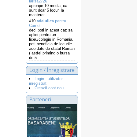
larisa2726
aproape 10 media, ca
sunt doar 5 locuri la
masterat...
#10
adaiulica
pentru
Cornel
deci poti in acest caz sa
aplici pentru un
liceu/colegiu in Romania,
poti beneficia de locurile
acordate de statul Roman
( astfel primind o bursa
de 5...
Login / Înregistrare
Login - utilizator
inregistrat
Crează cont nou
Parteneri