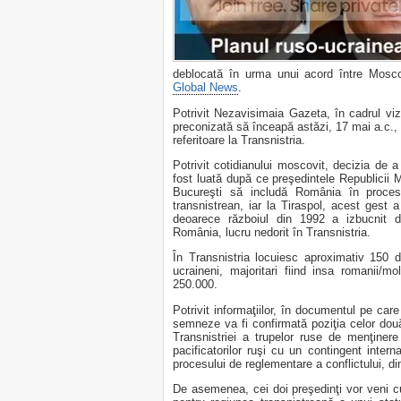
deblocată în urma unui acord între Mosco
Global News
.
Potrivit Nezavisimaia Gazeta, în cadrul viz
preconizată să înceapă astăzi, 17 mai a.c.,
referitoare la Transnistria.
Potrivit cotidianului moscovit, decizia de 
fost luată după ce preşedintele Republicii 
Bucureşti să includă România în procesul
transnistrean, iar la Tiraspol, acest gest 
deoarece războiul din 1992 a izbucnit di
România, lucru nedorit în Transnistria.
În Transnistria locuiesc aproximativ 150 
ucraineni, majoritari fiind insa romanii/m
250.000.
Potrivit informaţiilor, în documentul pe ca
semneze va fi confirmată poziţia celor două
Transnistriei a trupelor ruse de menţiner
pacificatorilor ruşi cu un contingent intern
procesului de reglementare a conflictului, d
De asemenea, cei doi preşedinţi vor veni cu