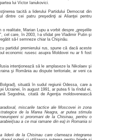
artea lui Victor Ianukovici.
sţinerea tacită a liderului Partidului Democrat din
 dintre cei patru preşedinţi ai Alianţei pentru
in o realitate, Marian Lupu a vorbit despre „greşelile
, cel care, în 2003, l-a sfidat pre Vladimir Putin şi
egătit să-l semneze chiar la Chişinău.
 cu partidul premierului rus, spune că dacă aceste
rgoul economic rusesc asupra Moldovei nu ar fi fost
 Rusia intenţionează să le amplaseze la Nikolaev şi
raina şi România au dispute teritoriale, ar veni ca
(Bolgrad), situată în sudul regiunii Odessa, care a
i Ucrainei, în august 1991, ar putea fi la rîndul ei,
eană Segodnia, citată de Agenţia moldovenească
radoxal, miscarile tactice ale Moscovei in zona
 strategice de la Marea Neagra, ar putea stimula
r proeuropeni si proromani de la Chisinau, pentru o
sarabiei(sau a ce mai ramane din ea) in Romania si
a liderii de la Chisinau care clameaza integrarea
dragul puterii ci utilizeaza puterea pentru binele si