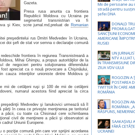
Gazeta.
Mii de persoane au ie
stradă pentru susți
Presa rusa anunta ca frontiera
șefei DNA
Republicii Moldova cu Ucraina pe
segmentul transnistrian va fi
DONALD TR
va şi Kiev, scrie jurnal.md,preluat de
Romanian
PROMULGAT 
SANCŢIUNI ECONOM
AMERICANE ÎMPOTRI
itei preşedintelui rus Dmitri Medvedev în Ucraina,
 cei doi şefi de stat vor semna o declaraţie comună
RUSIEI
UN JURNALIS
a redeschide frontiera în regiunea Transnistreană a
NTV A LUAT
Moldova, Mihai Ghimpu, a propus autorităţilor de la
ÎN TRANSMISIUNE DI
 de negocieri pentru soluţionarea diferendului
ZIUA VDV-ULUI
a fost apreciat ca o nouă provocare a Chişinăului,
n cauza intenţiilor unioniste dintre Moldova şi
ROGOZIN A 
POSTAREA D
TWITTER ÎN CARE AM
de mii de cetăţeni ruşi şi 100 de mii de cetăţeni
oldoveni, numarul acestora fiind apreciat la circa
ROMÂNIA
ROGOZIN AM
re preşedinţii Medvedev şi Ianukovici urmează să îl
ROMÂNIA: „A
 părţi în ceea ce priveşte menţinerea pe teritoriul
RĂSPUNS, NEMERNIC
e a păcii, cu toate ca Chisinaul cere schimbarea
aţional civil de menţinere a păcii şi observatori ai
SAAKAȘVILI 
in cadrul Uniunii Europene.
FĂRĂ CETĂȚE
UCRAINEI
 o poziţie comună prin care vor sprijini acordarea