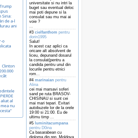
universitate si nu intri la
i Trump
buget sau eventual deloc
ispus
mai poti depune si la
Siria:
consulat sau mu mai ai
ri de a-l
voie ?
durau ani
...
#3
cielfanthom
pentru
dorin1995
r-o
Salut!
plicata
In acest caz aplici ca
oricare alt absolvent de
liceu, depunand dosarul
la consulat(pentru a
candida pentru unul din
| Clinton
locurile pentru etnici
 200.000
rom...
ecât
#4
marinaian
pentru
Alina
cei mai marsavi soferi
edintele
sand pe ruta BRASOV-
 PIERDE
CHISINAU si sunt cei
aliat al
mai mari tepari. Evitari
a mea nu
autobuzele lor de la orele
acesta”
19:00 si 21:00. Eu de
ultimu timp ...
#5
luminitacumpana
pentru D0ina
Ca basarabean cu
diploma din rep. Moldova