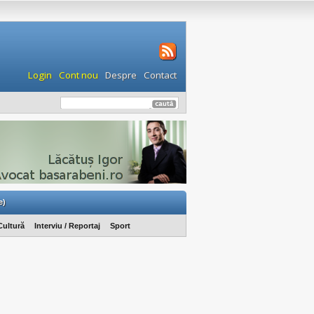
Login
Cont nou
Despre
Contact
e)
Cultură
Interviu / Reportaj
Sport