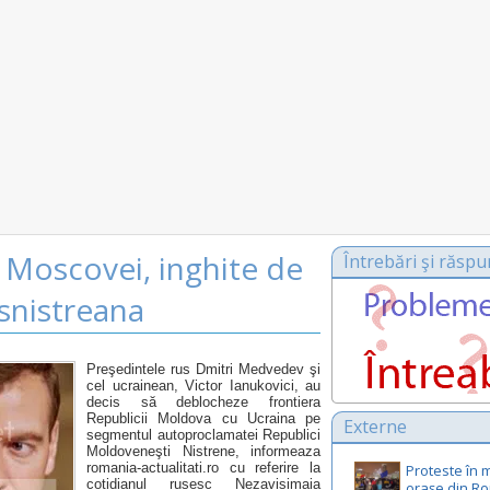
e Moscovei, inghite de
Întrebări şi răspu
nsnistreana
Preşedintele rus Dmitri Medvedev şi
cel ucrainean, Victor Ianukovici, au
decis să deblocheze frontiera
Republicii Moldova cu Ucraina pe
Externe
segmentul autoproclamatei Republici
Moldoveneşti Nistrene, informeaza
romania-actualitati.ro cu referire la
Proteste în 
cotidianul rusesc Nezavisimaia
orașe din R