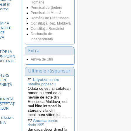
Române
șit în
Permisul de Şedere
nerea
Permisul de Muncă
Românii de Pretutindeni
UMP A
Constituţia Rep. Moldova
NOILE
Constituția României
ICE
Declarația de
VA
Independență
Extra
T DE LA
 UN PUMN
Arhiva de Știri
RECTĂ DE
Ultimele răspunsuri
ȘTERS
E PE
#1
Lilyutza
pentru
ENINȚĂ
natalita.popescu
Odata ce esti si cetatean
roman nu cred ca ai
nevoie de acte din
ENINȚĂ
Republica Moldova, cel
ȘTEPTAȚI
mai bine intrenati la
ILOR!
starea civila din
localitatea viitorului...
A RĂMAS
#2
Anusca
pentru
NIA
dorin1995
dar daca depui direct la