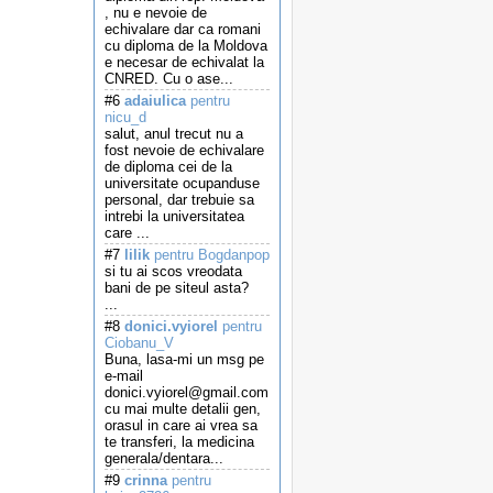
, nu e nevoie de
echivalare dar ca romani
cu diploma de la Moldova
e necesar de echivalat la
CNRED. Cu o ase...
#6
adaiulica
pentru
nicu_d
salut, anul trecut nu a
fost nevoie de echivalare
de diploma cei de la
universitate ocupanduse
personal, dar trebuie sa
intrebi la universitatea
care ...
#7
lilik
pentru Bogdanpop
si tu ai scos vreodata
bani de pe siteul asta?
...
#8
donici.vyiorel
pentru
Ciobanu_V
Buna, lasa-mi un msg pe
e-mail
donici.vyiorel@gmail.com
cu mai multe detalii gen,
orasul in care ai vrea sa
te transferi, la medicina
generala/dentara...
#9
crinna
pentru