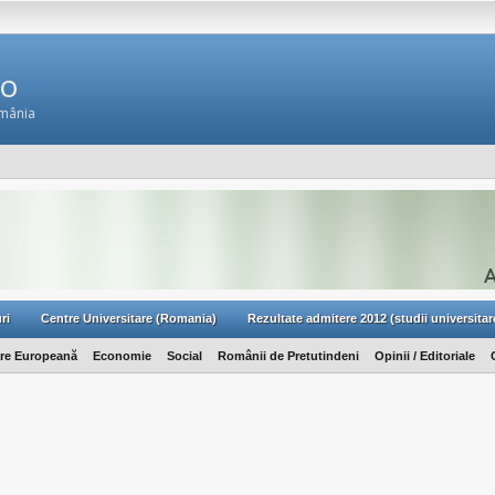
Ro
omânia
ri
Centre Universitare (Romania)
Rezultate admitere 2012 (studii universitar
are Europeană
Economie
Social
Românii de Pretutindeni
Opinii / Editoriale