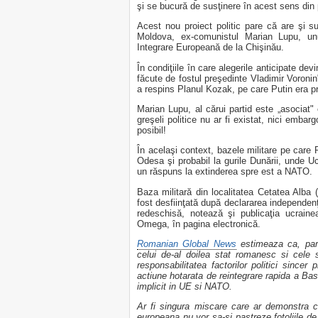
şi se bucură de susţinere în acest sens din p
Acest nou proiect politic pare că are şi su
Moldova, ex-comunistul Marian Lupu, unul
Integrare Europeană de la Chişinău.
În condiţiile în care alegerile anticipate dev
făcute de fostul preşedinte Vladimir Voronin"
a respins Planul Kozak, pe care Putin era pr
Marian Lupu, al cărui partid este „asociat"
greşeli politice nu ar fi existat, nici emba
posibil!
În acelaşi context, bazele militare pe care
Odesa şi probabil la gurile Dunării, unde Uc
un răspuns la extinderea spre est a NATO.
Baza militară din localitatea Cetatea Alba 
fost desfiinţată după declararea independenţe
redeschisă, notează şi publicaţia ucrain
Omega, în pagina electronică.
Romanian Global News
estimeaza ca, para
celui de-al doilea stat romanesc si cele
responsabilitatea factorilor politici since
actiune hotarata de reintegrare rapida a Ba
implicit in UE si NATO.
Ar fi singura miscare care ar demonstra c
europeana nu vor sa-si pastreze fotoliile de 