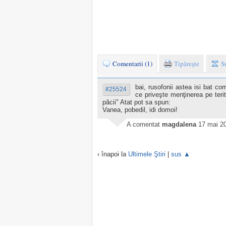
Comentarii (1)
Tipăreşte
S
bai, rusofonii astea isi bat c
#25524
ce priveşte menţinerea pe terit
păcii" Atat pot sa spun:
Vanea, pobedil, idi domoi!
A comentat
magdalena
17 mai 2
‹ înapoi la
Ultimele Ştiri
|
sus ▲