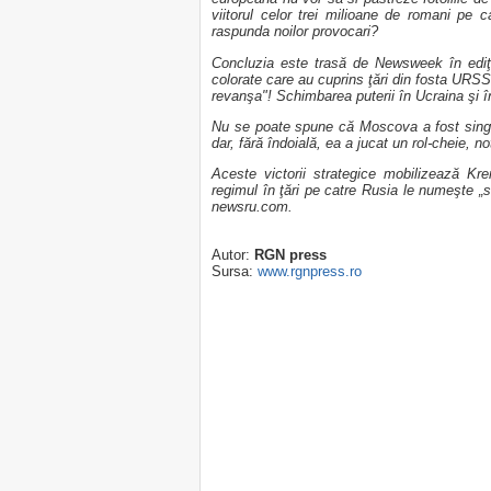
viitorul celor trei milioane de romani pe 
raspunda noilor provocari?
Concluzia este trasă de Newsweek în ediţia
colorate care au cuprins ţări din fosta URSS,
revanşa"! Schimbarea puterii în Ucraina şi î
Nu se poate spune că Moscova a fost singuru
dar, fără îndoială, ea a jucat un rol-cheie,
Aceste victorii strategice mobilizează Kr
regimul în ţări pe catre Rusia le numeşte „s
newsru.com.
Autor:
RGN press
Sursa:
www.rgnpress.ro