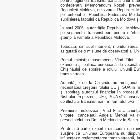
pentru regiunea transnistreană a unui sta
confederativ (Memorandum Kozak, prevedea
Republicii Moldova, dizolvarea Republicii M
pe teritoriul ei, Republica Federativă Moldo
sublinierea faptului că Republica Moldova şi 
În anul 2006, autorităţile Republicii Moldo
pe segmentul transnistrean pentru mărfuri
ştampila vamală a Republicii Moldova.
Totodată, din acel moment, monitorizarea 
asigurată de o misiune de observatori ai U
Primul ministru basarabean Vlad Filat, i
extindere şi politica europeană de vecinăta
Chişinăului de sporire a rolului Uniunii E
transnistrean.
Autorităţile de la Chişinău au menţionat 
necesitatea creşterii rolului UE şi SUA în n
şi sporirea ajutorului financiar în procesul
Nistrului. În prezent, UE şi SUA sînt observ
conflictului transnistrean, în formatul 5+2.
Premierul moldovean, Vlad Filat a anunţat
viitoare, cancelarul Angela Merkel va 
preşedintelui rus Dmitri Medvedev la Berlin.
Pe de altă parte, expertul din cadrul unui in
susţine că Uniunea Europeană nu dispune
influenţeze reglementarea transnistreană, 