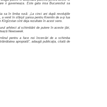
care ii guverneaza. Este gata insa Bucurestiul sa
 sa în limba rusă: „La cinci ani după revoluţiile
 a venit în sfârşit şansa pentru Kremlin de a-şi lua
n Kîrgîzstan sînt deja rezultate în acest sens.
l arhitect al schimbării de putere în aceste ţări,
 notează Newsweek.
emlinul pentru a face noi încercări de a schimba
trăinătatea apropiată", adaugă publicaţia, citată de