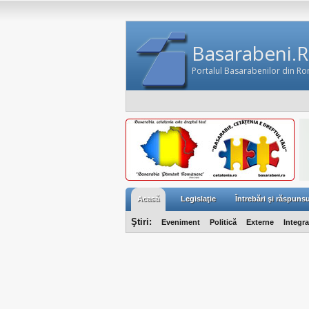
Basarabeni.
Portalul Basarabenilor din R
Acasă
Legislaţie
Întrebări şi răspunsu
Ştiri:
Eveniment
Politică
Externe
Integr