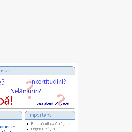
nsuri
Important
Redobândirea Cetăţeniei
mai multe
Legea Cetăţeniei
omânia.