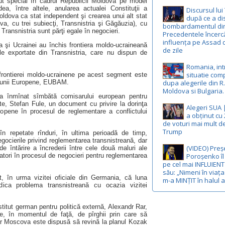
tut special în cadrul Republicii Moldova pe model
, între altele, anularea actualei Constituţii a
Discursul lu
oldova ca stat independent şi crearea unui alt stat
după ce a d
va, cu trei subiecţi, Transnistria şi Găgăuzia), cu
bombardamentul din 
Transnistria sunt părţi egale în negocieri.
Precedentele încercă
influența pe Assad 
va şi Ucrainei au închis frontiera moldo-ucraineană
de zile
le exportate din Transnistria, care nu dispun de
Romania, int
situatie com
frontierei moldo-ucrainene pe acest segment este
niunii Europene, EUBAM.
dupa alegerile din R.
Moldova si Bulgaria.
-a înmînat sîmbătă comisarului european pentru
te, Stefan Fule, un document cu privire la dorinţa
Alegeri SUA 
uropene în procesul de reglementare a conflictului
a obținut cu
de voturi mai mult d
Trump
în repetate rînduri, în ultima perioadă de timp,
egocierile privind reglementarea transnistreană, dar
(VIDEO) Preș
 de întărire a încrederii între cele două maluri ale
Poroșenko îl
atori în procesul de negocieri pentru reglementarea
pe cel mai INFLUIENT 
său: „Nimeni în viaț
, în urma vizitei oficiale din Germania, că luna
m-a MINȚIT în halul 
ridica problema transnistreană cu
ocazia vizitei
stitut german pentru politică externă, Alexandr Rar,
, în momentul de faţă, de pîrghii prin care să
iar Moscova este dispusă să revină la planul Kozak