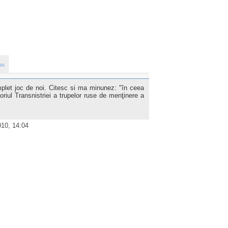
us
omplet joc de noi. Citesc si ma minunez: "în ceea
oriul Transnistriei a trupelor ruse de menţinere a
010, 14:04