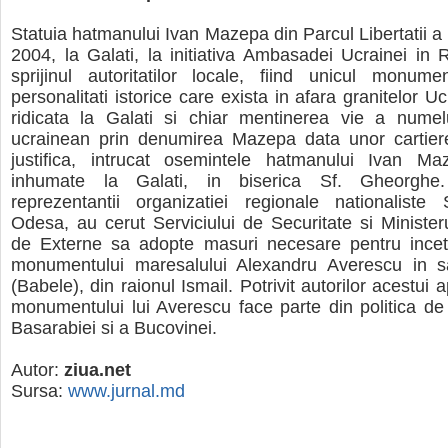
Statuia hatmanului Ivan Mazepa din Parcul Libertatii a f
2004, la Galati, la initiativa Ambasadei Ucrainei in
sprijinul autoritatilor locale, fiind unicul monume
personalitati istorice care exista in afara granitelor Uc
ridicata la Galati si chiar mentinerea vie a numel
ucrainean prin denumirea Mazepa data unor cartier
justifica, intrucat osemintele hatmanului Ivan M
inhumate la Galati, in biserica Sf. Gheorghe
reprezentantii organizatiei regionale nationaliste
Odesa, au cerut Serviciului de Securitate si Minister
de Externe sa adopte masuri necesare pentru incetar
monumentului maresalului Alexandru Averescu in s
(Babele), din raionul Ismail. Potrivit autorilor acestui a
monumentului lui Averescu face parte din politica d
Basarabiei si a Bucovinei.
Autor:
ziua.net
Sursa:
www.jurnal.md