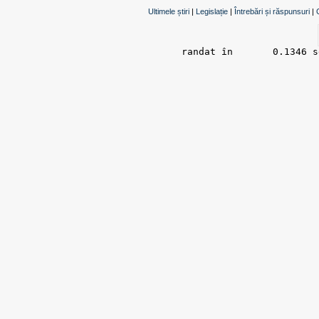
Ultimele știri
|
Legislație
|
Întrebări și răspunsuri
|
randat în 	0.