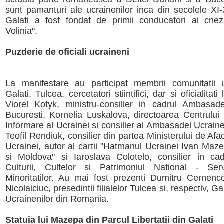
sunt pamanturi ale ucrainenilor inca din secolele XI-XI
Galati a fost fondat de primii conducatori ai cneza
Volinia".
Puzderie de oficiali ucraineni
La manifestare au participat membrii comunitatii 
Galati, Tulcea, cercetatori stiintifici, dar si oficialitati 
Viorel Kotyk, ministru-consilier in cadrul Ambasade
Bucuresti, Kornelia Luskalova, directoarea Centrului 
Informare al Ucrainei si consilier al Ambasadei Ucraine
Teofil Rendiuk, consilier din partea Ministerului de Afa
Ucrainei, autor al cartii "Hatmanul Ucrainei Ivan Ma
si Moldova" si Iaroslava Colotelo, consilier in cad
Culturii, Cultelor si Patrimoniul National - Serv
Minoritatilor. Au mai fost prezenti Dumitru Cernenc
Nicolaiciuc, presedintii filialelor Tulcea si, respectiv, Ga
Ucrainenilor din Romania.
Statuia lui Mazepa din Parcul Libertatii din Galati