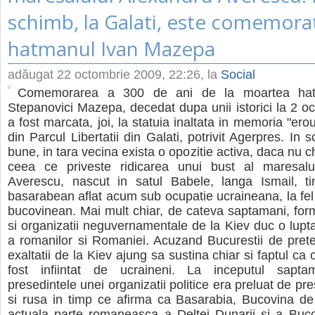
schimb, la Galati, este comemora
hatmanul Ivan Mazepa
adăugat
22 octombrie 2009, 22:26
, la
Social
Comemorarea a 300 de ani de la moartea hat
Stepanovici Mazepa, decedat dupa unii istorici la 2 o
a fost marcata, joi, la statuia inaltata in memoria "ero
din Parcul Libertatii din Galati, potrivit Agerpres. In 
bune, in tara vecina exista o opozitie activa, daca nu chi
ceea ce priveste ridicarea unui bust al maresalu
Averescu, nascut in satul Babele, langa Ismail, t
basarabean aflat acum sub ocupatie ucraineana, la fel 
bucovinean. Mai mult chiar, de cateva saptamani, forma
si organizatii neguvernamentale de la Kiev duc o lupt
a romanilor si Romaniei. Acuzand Bucurestii de pretenti
exaltatii de la Kiev ajung sa sustina chiar si faptul ca 
fost infiintat de ucraineni. La inceputul saptam
presedintele unei organizatii politice era preluat de p
si rusa in timp ce afirma ca Basarabia, Bucovina de
actuala parte romaneasca a Deltei Dunarii si a Buco