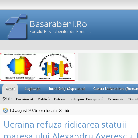
Basarabeni.Ro
Portalul Basarabenilor din România
Acasă
Legislaţie
Întrebări şi răspunsuri
Centre Universitare (Roman
Ştiri:
Eveniment
Politică
Externe
Integrare Europeană
Economie
Socia
10 august 2026, ora locală: 23:56
Ucraina refuza ridicarea statuii
maresalului Alexandru Averescu. 