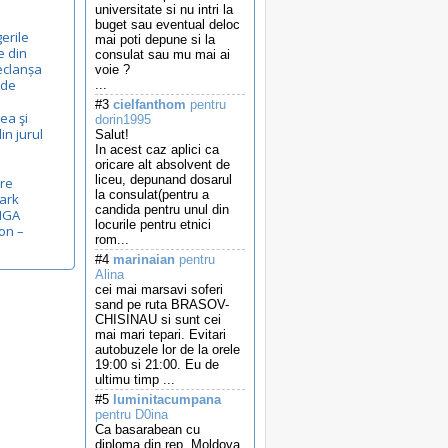
universitate si nu intri la
buget sau eventual deloc
gerile
mai poti depune si la
e din
consulat sau mu mai ai
eclanșa
voie ?
ide
...
#3
cielfanthom
pentru
rea şi
dorin1995
in jurul
Salut!
In acest caz aplici ca
oricare alt absolvent de
liceu, depunand dosarul
pre
la consulat(pentru a
Mark
candida pentru unul din
RIGA
locurile pentru etnici
on –
rom...
#4
marinaian
pentru
Alina
cei mai marsavi soferi
sand pe ruta BRASOV-
CHISINAU si sunt cei
mai mari tepari. Evitari
autobuzele lor de la orele
19:00 si 21:00. Eu de
ultimu timp ...
#5
luminitacumpana
pentru D0ina
Ca basarabean cu
diploma din rep. Moldova