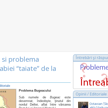
 si problema
Întrebări şi răspu
biei “taiate” de la
ditoriale
Problema Bugeacului
Opinii / Editoriale
Sub numele de
Bugeac
este
desemnat, îndeobşte, ţinutul din
Octavian Țâc
nordul Deltei, aflat între vărsarea
altă Găgăuzi