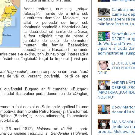
Prutului şi limanul Nistrului.
Acest teritoriu, numit şi
„părţile
Canibalismul 
tătărăşti“,
înainte de a intra sub
cum i-au depr
autoritatea domnilor Moldovei, s-a
pe basarabeni să s
aflat o perioadã de timp sub
mănânce între ei. La
dominaţia nominală a Hoardei de Aur,
iar după declinul hanilor de la Serai,
Senatului a
a fost stăpânit timp de peste o
DECIDE: pro
jumătate de secol de domnitorii
de Work and Travel 
munteni din familia Basarabilor,
vigoare, în ciuda dor
coborâtori ai lui Basarab I – de unde
administrației Trum
mire care s-a extins, prin „bunăvoinţa“ interesată a
 răsăritene, înglobată forţat la Imperiul Ţarist prin
EFECTELE CA
COD PORTOC
utul Bugeacului“,
termen ce provine din turco-tătară
DELIR
ă de văi cu versanţi povârniţi, lipsită de ape
ANDREI NĂST
DESPRE „PRO
inea cuvântului Bugeac ar fi cumană: «Bucgac»
ÎMPOTRIVA „PARTIDU
ri, sudul Basarabiei purta denumirea de «Onglu»,
NOSTRU”
Doc// Martori
desemnat a fost anexat de Soliman Magnificul în uma
împotriva domnitorului Petru Rareş) şi transformat,
dosarul lui Vl
ighina (Bender) şi zona adiacentã), în provincie
rco-tãtarã).
MAIA SANDU 
„Moldova nu
şti (16 mai 1812),
Moldova de răsărit
– parte
predat... Moldova ex
reună cu
raialele Hotinului
şi
Benderului (Tighinei),