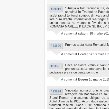
Situaţia a fost recunoscută, de
#23819
stipulată în Tratatul de Pace de
astfel raptul teritorial sovietic din vara anu
iata cum dreptul international s-a bagat 
unirea noastra nu mumai a RM dar si s
ROMANIA MARE,,,, K DACA NU INCEP SA PLAN
A comentat
sd\\ghj
18 martie 201
Frumos arata harta Romaniei Ma
#23820
A comentat
Ecaterjna
18 martie 
Daca ar exista vreun cuvant c
#23821
pronuntza..cata marsavenie o
pedeapsa prea indulgenta pentru ei!!!!
A comentat
Eugen
18 martie 201
Vinovatul numarul unul e prea
#23824
retragere din Basarabia ca sa-i 
Statul Roman si-a asumat obligatii de ap
Actul Unirii de la 1918. Acum dupa razboi - m
tradatori fascisti. Daca li se permitea 
basarabeni moneda de schimb in jocurile