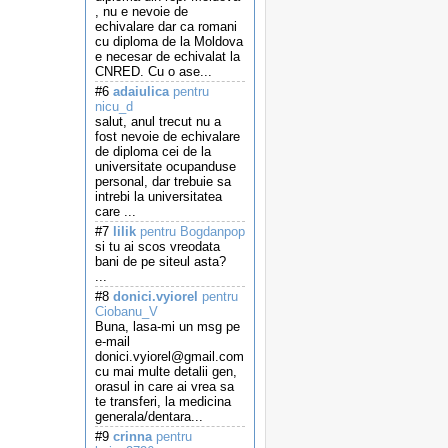
, nu e nevoie de
echivalare dar ca romani
cu diploma de la Moldova
e necesar de echivalat la
CNRED. Cu o ase...
#6
adaiulica
pentru
nicu_d
salut, anul trecut nu a
fost nevoie de echivalare
de diploma cei de la
universitate ocupanduse
personal, dar trebuie sa
intrebi la universitatea
care ...
#7
lilik
pentru Bogdanpop
si tu ai scos vreodata
bani de pe siteul asta?
...
#8
donici.vyiorel
pentru
Ciobanu_V
Buna, lasa-mi un msg pe
e-mail
donici.vyiorel@gmail.com
cu mai multe detalii gen,
orasul in care ai vrea sa
te transferi, la medicina
generala/dentara...
#9
crinna
pentru