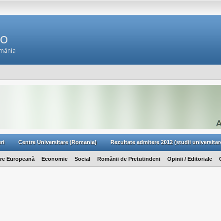
Ro
omânia
ri
Centre Universitare (Romania)
Rezultate admitere 2012 (studii universitar
are Europeană
Economie
Social
Românii de Pretutindeni
Opinii / Editoriale