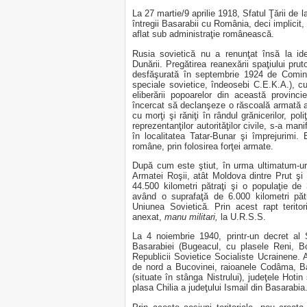
La 27 martie/9 aprilie 1918, Sfatul Ţării de l
întregii Basarabii cu România, deci implicit,
aflat sub administraţie românească.
Rusia sovietică nu a renunţat însă la ide
Dunării. Pregătirea reanexării spaţiului prut
desfăşurată în septembrie 1924 de Comin
speciale sovietice, îndeosebi C.E.K.A.), c
eliberării popoarelor din această provinci
încercat să declanşeze o răscoală armată a
cu morţi şi răniţi în rândul grănicerilor, poli
reprezentanţilor autorităţilor civile, s-a ma
în localitatea Tatar-Bunar şi împrejurimi. 
române, prin folosirea forţei armate.
După cum este ştiut, în urma ultimatum-uril
Armatei Roşii, atât Moldova dintre Prut şi 
44.500 kilometri pătraţi şi o populaţie de
având o suprafaţă de 6.000 kilometri pătr
Uniunea Sovietică. Prin acest rapt terito
anexat,
manu militari,
la U.R.S.S.
La 4 noiembrie 1940, printr-un decret al
Basarabiei (Bugeacul, cu plasele Reni, B
Republicii Sovietice Socialiste Ucrainene. A
de nord a Bucovinei, raioanele Codâma, B
(situate în stânga Nistrului), judeţele Hot
plasa Chilia a judeţului Ismail din Basarabia