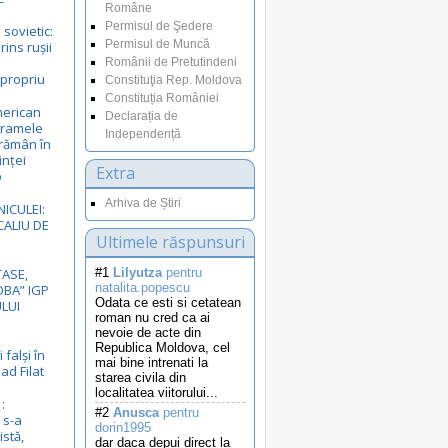
Române
Permisul de Şedere
sovietic:
Permisul de Muncă
ins rușii
e
Românii de Pretutindeni
 propriu
Constituţia Rep. Moldova
Constituția României
merican
Declarația de
gramele
Independență
rămân în
inței
Extra
p
Arhiva de Știri
NICULEI:
ALIU DE
Ultimele răspunsuri
ASE,
#1
Lilyutza
pentru
natalita.popescu
BA” IGP
Odata ce esti si cetatean
LUI
roman nu cred ca ai
nevoie de acte din
Republica Moldova, cel
 falși în
mai bine intrenati la
ad Filat
starea civila din
localitatea viitorului...
:
#2
Anusca
pentru
 s-a
dorin1995
istă,
dar daca depui direct la