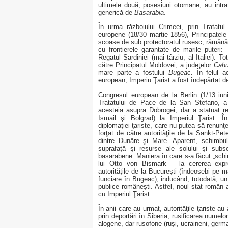
ultimele două, posesiuni otomane, au intr
generică de
Basarabia
.
În urma războiului Crimeei, prin Tratatu
europene (18/30 martie 1856), Principatel
scoase de sub protectoratul rusesc, rămânâ
cu frontierele garantate de marile puteri:
Regatul Sardiniei (mai târziu, al Italiei). To
către Principatul Moldovei, a judeţelor
Cahu
mare parte a fostului
Bugeac.
În felul a
european, Imperiu Ţarist a fost îndepărtat de
Congresul european de la Berlin (1/13 iuni
Tratatului de Pace de la San Stefano, a 
acesteia asupra Dobrogei, dar a statuat re
Ismail şi Bolgrad) la Imperiul Ţarist. Î
diplomaţiei ţariste, care nu putea să renunţe 
forţat de către autoritãţile de la Sankt-
dintre Dunăre şi Mare. Aparent, schimbu
suprafaţă şi resurse ale solului şi subso
basarabene. Maniera în care s-a făcut „schim
lui Otto von Bismark – la cererea expre
autorităţile de la Bucureşti (îndeosebi pe ma
funciare în Bugeac), inducând, totodată, un 
publice româneşti. Astfel, noul stat român a
cu Imperiul Ţarist.
În anii care au urmat, autorităţile ţariste a
prin deportări în Siberia, rusificarea numelo
alogene, dar rusofone (ruşi, ucraineni, german