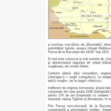
şi numirea, mai târzie, de
„Basarabia“
, denu
autorităţilor ţariste, asupra întregii Moldove
Pacea de la Bucureşti din 16/28 mai 1812.
El mai este cunoscut şi sub numele de
„Ţin
şi desemnează regiunea de stepă brăzdat
curgătoare,
din nordul Deltei
.
Conform părerii altor cercetători, orig
(«bucigac») = unghi («angulus»). La bulga
adică «unghi», iar la unguri «Atelcuz».
Indiferent de originea termenului, ţinutul 
campaniei din vara anului 1538 (îndreptată 
pentru 274 de ani (împreună cu cetatea T
otomană: raiaua Tighinei (a Benderului, în tu
Prin Pacea ruso-otomanã de la Bucure
componentă a principatului moldav, împ