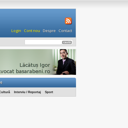
Login
Cont nou
Despre
Contact
e)
Cultură
Interviu / Reportaj
Sport