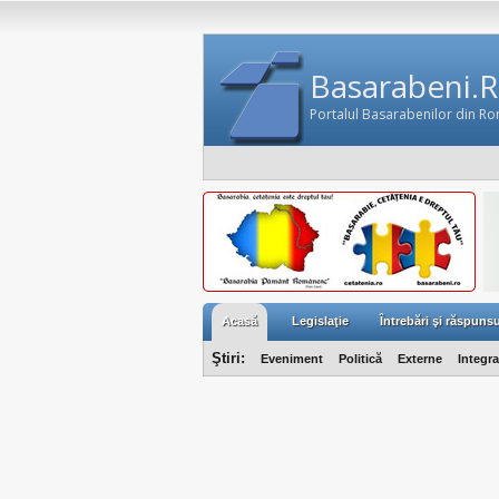
Basarabeni.
Portalul Basarabenilor din R
Acasă
Legislaţie
Întrebări şi răspunsu
Ştiri:
Eveniment
Politică
Externe
Integr