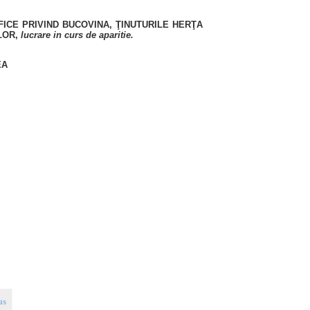
CE PRIVIND BUCOVINA, ŢINUTURILE HERŢA
LOR,
lucrare in curs de aparitie.
EA
us