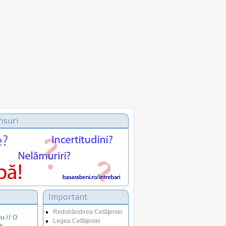
nsuri
Important
Redobândirea Cetăţeniei
u // O
Legea Cetăţeniei
e