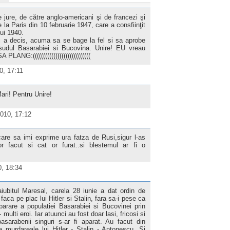
 jure, de către anglo-americani şi de francezi şi
 la Paris din 10 februarie 1947, care a consfiinţit
lui 1940.
si a decis, acuma sa se bage la fel si sa aprobe
udul Basarabiei si Bucovina. Unire! EU vreau
G:((((((((((((((((((((((((((((
0, 17:11
ri! Pentru Unire!
2010, 17:12
are sa imi exprime ura fatza de Rusi,sigur l-as
r facut si cat or furat..si blestemul ar fi o
0, 18:34
iubitul Maresal, carela 28 iunie a dat ordin de
faca pe plac lui Hitler si Stalin, fara sa-i pese ca
arare a populatiei Basarabiei si Bucovinei prin
ulti eroi. Iar atuunci au fost doar lasi, fricosi si
basarabenii singuri s-ar fi aparat. Au facut din
 murdareale lui Hitler - Stalin - Antonescu. Si