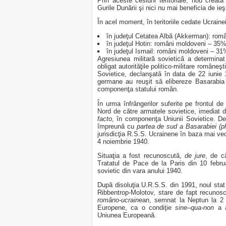
Prin aceste cesiuni teritoriale, nou cre
Gurile Dunării şi nici nu mai beneficia de ie
În acel moment, în teritoriile cedate Ucrainei
în judeţul Cetatea Albă (Akkerman): rom
în judeţul Hotin: români moldoveni – 35%
în judeţul Ismail: români moldoveni – 31
Agresiunea militară sovietică a determina
obligat autorităţile politico-militare româneş
Sovietice, declanşată în data de 22 iunie
germane au reuşit să elibereze Basarabia 
componenţa statului român.
În urma înfrângerilor suferite pe frontul de
Nord de către armatele sovietice, imediat d
facto
, în componenţa Uniunii Sovietice. D
împreună cu
partea de sud a Basarabiei (pl
jurisdicţia R.S.S. Ucrainene în baza mai vec
4 noiembrie 1940.
Situaţia a fost recunoscută,
de jure
, de c
Tratatul de Pace de la Paris din 10 februari
sovietic din vara anului 1940.
După disoluţia U.R.S.S. din 1991, noul sta
Ribbentrop-Molotov, stare de fapt recunos
româno-ucrain
ean, semnat la Neptun la 2 
Europene, ca o condiţie
sine–qua-non
a a
Uniunea Europeană.