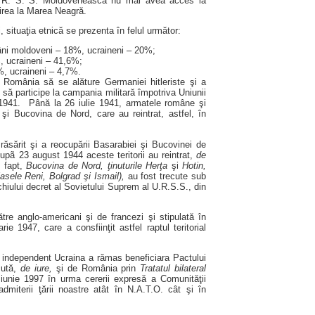
ata R. S. S. Moldovenească nu mai avea acces la
şirea la Marea Neagră.
, situaţia etnică se prezenta în felul următor:
âni moldoveni – 18%, ucraineni – 20%;
, ucraineni – 41,6%;
%, ucraineni – 4,7%.
t România să se alăture Germaniei hitleriste şi a
ti să participe la campania militară împotriva Uniunii
 1941. Până la 26 iulie 1941, armatele române şi
şi Bucovina de Nord, care au reintrat, astfel, în
 răsărit şi a reocupării Basarabiei şi Bucovinei de
upã 23 august 1944 aceste teritorii au reintrat,
de
e fapt,
Bucovina de Nord,
ţinuturile Herţa
şi
Hotin,
asele Reni, Bolgrad şi Ismail),
au fost trecute sub
hiului decret al Sovietului Suprem al U.R.S.S., din
ătre anglo-americani şi de francezi şi stipulată în
e 1947, care a consfiinţit astfel raptul teritorial
t independent Ucraina a rămas beneficiara Pactului
cută,
de iure,
şi de România prin
Tratatul bilateral
iunie 1997 în urma cererii expresă a Comunităţii
dmiterii ţării noastre atât în N.A.T.O. cât şi în