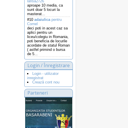
larisa2726
aproape 10 media, ca
sunt doar 5 locuri la
masterat...
#10
adaiulica
pentru
Cornel
deci poti in acest caz sa
aplici pentru un
liceu/colegiu in Romania,
poti beneficia de locurile
acordate de statul Roman
( astfel primind o bursa
de 5...
Login / Înregistrare
Login - utilizator
inregistrat
Crează cont nou
Parteneri