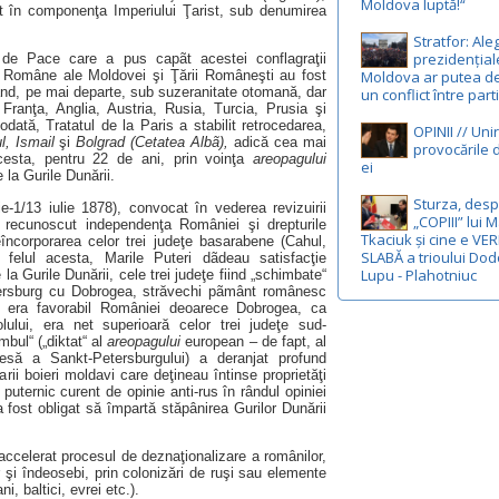
Moldova luptă!“
at în componenţa Imperiului Ţarist, sub denumirea
Stratfor: Ale
prezidențial
l de Pace care a pus capãt acestei conflagraţii
Moldova ar putea d
e Române ale Moldovei şi Ţării Româneşti au fost
nd, pe mai departe, sub suzeranitate otomană, dar
un conflict între part
 Franţa, Anglia, Austria, Rusia, Turcia, Prusia şi
todată, Tratatul de la Paris a stabilit retrocedarea,
OPINII // Uni
l, Ismail
şi
Bolgrad (Cetatea Albã),
adică cea mai
provocările d
cesta, pentru 22 de ani, prin voinţa
areopagului
ei
 la Gurile Dunării.
Sturza, des
e-1/13 iulie 1878), convocat în vederea revizuirii
„COPIII” lui 
recunoscut independenţa României şi drepturile
Tkaciuk și cine e VE
încorporarea celor trei judeţe basarabene (Cahul,
SLABĂ a trioului Dod
n felul acesta, Marile Puteri dãdeau satisfacţie
Lupu - Plahotniuc
la Gurile Dunării, cele trei judeţe fiind „schimbate“
Petersburg cu Dobrogea, străvechi pãmânt românesc
l era favorabil României deoarece Dobrogea, ca
lului, era net superioară celor trei judeţe sud-
bul“ („diktat“ al
areopagului
european – de fapt, al
să a Sankt-Petersburgului) a deranjat profund
rii boieri moldavi care deţineau întinse proprietăţi
puternic curent de opinie anti-rus în rândul opiniei
 fost obligat să împartă stăpânirea Gurilor Dunării
u accelerat procesul de deznaţionalizare a românilor,
r şi îndeosebi, prin colonizări de ruşi sau elemente
i, baltici, evrei etc.).