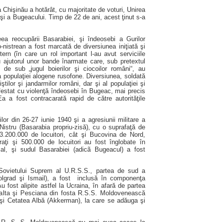
a Chişinău a hotărât, cu majoritate de voturi, Unirea
 şi a Bugeacului. Timp de 22 de ani, acest ţinut s-a
ea reocupării Basarabiei, şi îndeosebi a Gurilor
o-nistrean a fost marcată de diversiunea iniţiată şi
tern
(în care un rol important l-au avut serviciile
u ajutorul unor bande înarmate care, sub pretextul
e de sub „jugul boierilor şi ciocoilor români“, au
 populaţiei alogene rusofone. Diversiunea, soldată
ţiştilor şi jandarmilor români, dar şi al populaţiei şi
nifestat cu violenţă îndeosebi în Bugeac, mai precis
Ea a fost contracarată rapid de către autorităţile
or din 26-27 iunie 1940 şi a agresiunii militare a
Nistru (Basarabia propriu-zisă), cu o suprafaţă de
 3.200.000 de locuitori, cât şi Bucovina de Nord,
aţi şi 500.000 de locuitori au fost înglobate în
rial, şi sudul Basarabiei (adicã Bugeacul) a fost
 Sovietului Suprem al U.R.S.S., partea de sud a
olgrad şi Ismail), a fost inclusă în componenţa
u fost alipite astfel la Ucraina, în afară de partea
alta şi Pesciana din fosta R.S.S. Moldovenească
in şi Cetatea Albă (Akkerman), la care se adăuga şi
.