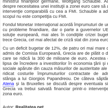
ministrul finanţelor germane, Wolfgang Schauble. Ac
despre necesitatea unei instituţii a zonei euro care să
intervenţie comparabilă cu cea a FMI. Schauble a ad
scopul nu este competiţia cu FMI.
Fondul Monetar Internaţional acordă împrumuturi de ur
cu probleme finandiare, dar o parte a guvernelor UE
soluţie europeană, mai ales în condiţiile crizei buge
trece Grecia, cel mai afectat de criză stat din zona eur
Cu un deficit bugetar de 12%, de patru ori mai mare
admis de Comisia Europeană, Grecia are de plătit o d
care se ridică la 300 de milioane de euro. Acestea 
lipsa de încredere a investitorilor în economia ţării ş
sociale apărute din cauza măsurilor de austeritate ale
ridicat costurile împrumuturilor contractate de adm
stânga a lui Giorgios Papandreou. De câteva săptă
Atena
şi la Bruxelles se discută despre eventuala si
Grecia va trebui salvată financiar printr-o intervenţie
zona euro.
Autor:
Realitatea.net