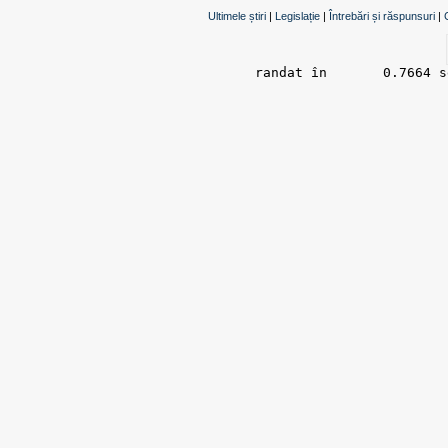
Ultimele știri
|
Legislație
|
Întrebări și răspunsuri
|
randat în 	0.