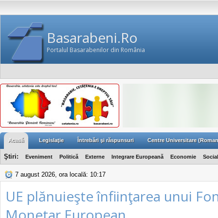
Basarabeni.Ro
Portalul Basarabenilor din România
Acasă
Legislaţie
Întrebări şi răspunsuri
Centre Universitare (Roman
Ştiri:
Eveniment
Politică
Externe
Integrare Europeană
Economie
Socia
7 august 2026, ora locală: 10:17
UE plănuieşte înfiinţarea unui Fo
Monetar European