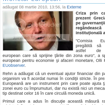
adăugat
08 martie 2010, 13:56
, la
Externe
Criza prin c
prezent Greci
pe guvernanţi
regândească 
instituţională 
"Comisia E
pregătită să
astfel de 
european care să sprijine ţările din zona euro", a 
european pentru economie şi afaceri monetare, Olli 
EUobserver
.
Rehn a adăugat că un eventual ajutor financiar din par
organism va fi acordat numai în condiţii stricte. În pr
Europeană are un instrument prin care poate ajuta ţă
zonei euro cu împrumuturi, dar nu există nici un mec
tip destinat celor 16 în care circulă moneda unică.
Primul care a adus în discuţie această măsură ra