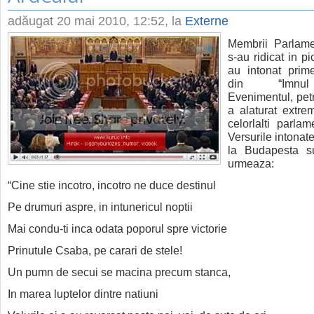
adăugat
20 mai 2010, 12:52
, la
Externe
Membrii Parlame
s-au ridicat in pi
au intonat prim
din “Imnul 
Evenimentul, pet
a alaturat extrem
celorlalti parlam
Versurile intonat
la Budapesta 
urmeaza:
“Cine stie incotro, incotro ne duce destinul
Pe drumuri aspre, in intunericul noptii
Mai condu-ti inca odata poporul spre victorie
Prinutule Csaba, pe carari de stele!
Un pumn de secui se macina precum stanca,
In marea luptelor dintre natiuni