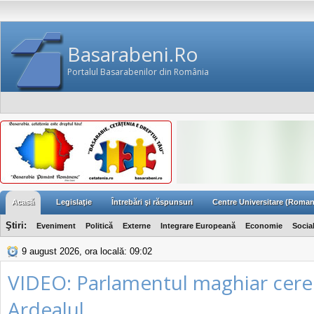
Basarabeni.Ro
Portalul Basarabenilor din România
Acasă
Legislaţie
Întrebări şi răspunsuri
Centre Universitare (Roman
Ştiri:
Eveniment
Politică
Externe
Integrare Europeană
Economie
Socia
9 august 2026, ora locală: 09:02
VIDEO: Parlamentul maghiar cere 
Ardealul