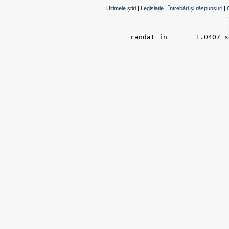
Ultimele știri
|
Legislație
|
Întrebări și răspunsuri
|
randat în 	1.