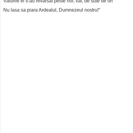
Valurile ei s-au revarsat peste noi, vai, de sute de ori
Nu lasa sa piara Ardealul, Dumnezeul nostru!“