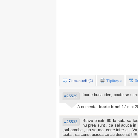
Comentarii (2)
Tipăreşte
S
foarte buna idee, poate se schi
#25529
A comentat
foarte bine!
17 mai 2
Bravo baieti. 90 la suta sa fac
#25533
nu prea sunt , ca sal aduca in 
,sal aprobe , sa se mai certe intre ei .
toata , sa construiasca ce au desenat !!!!