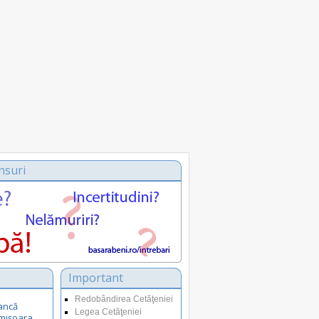
nsuri
Important
Redobândirea Cetăţeniei
ancă
Legea Cetăţeniei
Timișoara