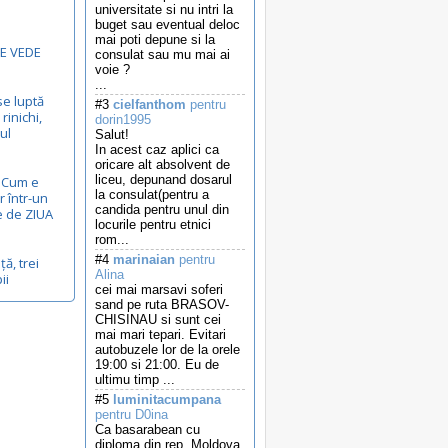
universitate si nu intri la
buget sau eventual deloc
mai poti depune si la
E VEDE
consulat sau mu mai ai
voie ?
...
se luptă
#3
cielfanthom
pentru
rinichi,
dorin1995
ul
Salut!
In acest caz aplici ca
oricare alt absolvent de
liceu, depunand dosarul
...Cum e
la consulat(pentru a
r într-un
candida pentru unul din
e de ZIUA
locurile pentru etnici
rom...
#4
marinaian
pentru
ță, trei
Alina
ii
cei mai marsavi soferi
sand pe ruta BRASOV-
CHISINAU si sunt cei
mai mari tepari. Evitari
autobuzele lor de la orele
19:00 si 21:00. Eu de
ultimu timp ...
#5
luminitacumpana
pentru D0ina
Ca basarabean cu
diploma din rep. Moldova