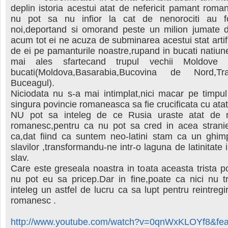
deplin istoria acestui atat de nefericit pamant roman
nu pot sa nu infior la cat de nenorociti au fo
noi,deportand si omorand peste un milion jumate d
acum tot ei ne acuza de subminarea acestui stat artifi
de ei pe pamanturile noastre,rupand in bucati natiu
mai ales sfartecand trupul vechii Moldove 
bucati(Moldova,Basarabia,Bucovina de Nord,Tra
Buceagul).
Niciodata nu s-a mai intimplat,nici macar pe timpul
singura povincie romaneasca sa fie crucificata cu ata
NU pot sa inteleg de ce Rusia uraste atat de 
romanesc,pentru ca nu pot sa cred in acea strani
ca,dat fiind ca suntem neo-latini stam ca un ghim
slavilor ,transformandu-ne intr-o laguna de latinitate
slav.
Care este greseala noastra in toata aceasta trista p
nu pot eu sa pricep.Dar in fine,poate ca nici nu t
inteleg un astfel de lucru ca sa lupt pentru reintreg
romanesc .
http://www.youtube.com/watch?v=0qnWxKLOYf8&feat