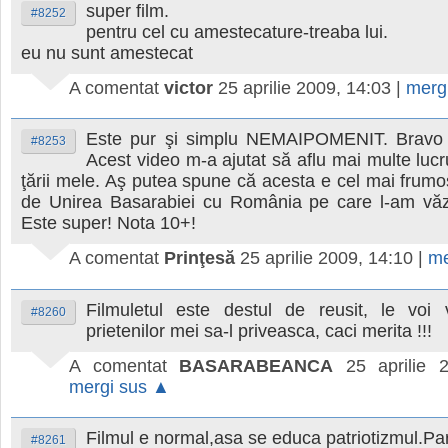
super film.
#8252
pentru cel cu amestecature-treaba lui.
eu nu sunt amestecat
A comentat
victor
25 aprilie 2009, 14:03
|
merg
Este pur şi simplu NEMAIPOMENIT. Bravo 
#8253
Acest video m-a ajutat să aflu mai multe lucru
ţării mele. Aş putea spune că acesta e cel mai frumo
de Unirea Basarabiei cu România pe care l-am văz
Este super! Nota 10+!
A comentat
Prinţesă
25 aprilie 2009, 14:10
|
me
Filmuletul este destul de reusit, le voi v
#8260
prietenilor mei sa-l priveasca, caci merita !!!
A comentat
BASARABEANCA
25 aprilie 
mergi sus ▲
Filmul e normal,asa se educa patriotizmul.Pari
#8261