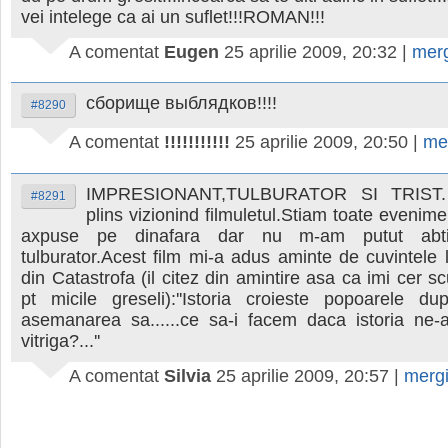
vei intelege ca ai un suflet!!!ROMAN!!!
A comentat
Eugen
25 aprilie 2009, 20:32
|
mer
сборище выблядков!!!!
#8290
A comentat
!!!!!!!!!!!
25 aprilie 2009, 20:50
|
me
IMPRESIONANT,TULBURATOR SI TRIST.
#8291
plins vizionind filmuletul.Stiam toate evenime
axpuse pe dinafara dar nu m-am putut abtin
tulburator.Acest film mi-a adus aminte de cuvintele
din Catastrofa (il citez din amintire asa ca imi cer s
pt micile greseli):''Istoria croieste popoarele du
asemanarea sa......ce sa-i facem daca istoria ne
vitriga?...''
A comentat
Silvia
25 aprilie 2009, 20:57
|
merg