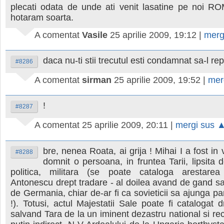
plecati odata de unde ati venit lasatine pe noi R
hotaram soarta.
A comentat
Vasile
25 aprilie 2009, 19:12
|
merg
daca nu-ti stii trecutul esti condamnat sa-l repe
#8286
A comentat
sirman
25 aprilie 2009, 19:52
|
mer
!
#8287
A comentat
25 aprilie 2009, 20:11
|
mergi sus 
bre, nenea Roata, ai grija ! Mihai I a fost in
#8288
domnit o persoana, in fruntea Tarii, lipsita 
politica, militara (se poate cataloga arestarea
Antonescu drept tradare - al doilea avand de gand sa 
de Germania, chiar de-ar fi ca sovieticii sa ajunga pa
!). Totusi, actul Majestatii Sale poate fi catalogat d
salvand Tara de la un iminent dezastru national si re