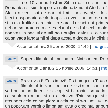
mei 10 ani au fost in Sibiria dar nu sunt pe
Romaniea si sunt impotriva nationalizmului.Cind au fos
Stalin a venit sai ee dar tot fratii moldoveni,si de
facut gospodarie acolo inapoi au venit numai de dor
si nu a fratilor care nici in sarai la vaci nui prime
trebue sa arate cum de craciunul de stilul vechi mold.
noaptea in beci,si de stil nou prajiau gaina si o p
ca sa vada jandarmii si dupa acsta o dadeau la ciini!!!
A comentat
nic
25 aprilie 2009, 14:49
|
mergi s
Superb filmuletul, multumim !Noi suntem Rom
#8262
A comentat
Dana.G
25 aprilie 2009, 14:51
|
mer
Bravo Vlad!!!Te stimezi!!!Esti un geniu.Ti-as 
#8263
filmuletul intr-un loc unde vizitatori sunt m
vad nu numai tinerii,ci si copii si batraninii,sa vada 
ca suntem romani si nu altcineva!!!Prin sange si
recupera ceia ce am pierdut,ceia ce ni s-a luat...Mii 
un popor,am vorbit o limba,am avut o credinta,iar buni