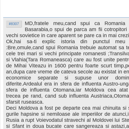
MD,fratele meu,cand spui ca Romania 
#8307
Basarabia,o spui de parca am fii cotropitori c
vechi sovietice in care aparent se pare ca in mai crezi
Ok,hai sa-ti explic istoria din punctul me
:Bre,omule,cand spui Romania trebuie automat sa te
cele trei mari si vechi principate romanesti ;Transil
si Vlahia(Tara Romaneasca) care au fost unite pent
de Mihai Viteazu in 1600 pentru foarte scurt timp,p
an,dupa care vreme de cateva secole au existat in enti
economice separate si supuse unor dominat
diferite.Ardealul era in sfera de influenta Austro-ung
sfera de influenta Otomana,iar Moldova cea atat
trecea pe rand, cand sub influenta Austriaca,Otoma
sfarsit ruseasca.
Deci Moldova a fost pe departe cea mai chinuita si s
gurile hapsine si nemiloase ale imperiilor de atunci,
Rusia a rupt Voievodatul stravechi al Moldovei lui St
si Sfant in doua bucate care sangereaza si astazi,a