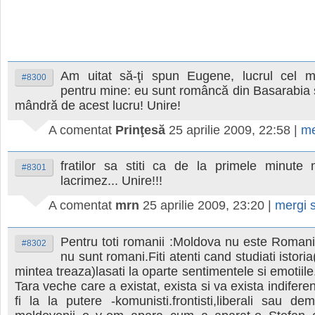
Am uitat să-ţi spun Eugene, lucrul cel m
#8300
pentru mine: eu sunt româncă din Basarabia ş
mândră de acest lucru! Unire!
A comentat
Prinţesă
25 aprilie 2009, 22:58
|
me
fratilor sa stiti ca de la primele minute
#8301
lacrimez... Unire!!!
A comentat
mrn
25 aprilie 2009, 23:20
|
mergi 
Pentru toti romanii :Moldova nu este Romani
#8302
nu sunt romani.Fiti atenti cand studiati istoria
mintea treaza)lasati la oparte sentimentele si emotiil
Tara veche care a existat, exista si va exista indifere
fi la la putere -komunisti.frontisti,liberali sau dem