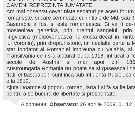
OAMENI REPREZINTA JUMATATE.
Am mai observat ceva: niste secaturi pe acest forum
romaneste, si care semneaza cu initiale de Md, sau !!
Basarabia a fost si este romaneasca. Si va fi de-a
mostenirea genetica, prin dreptul sangelui, prin
lingvistica (moldoveneasca nu exista decat in minte
lui Voronin), prin dreptul istoric, iar cealalta parte a
stat fondator al Romaniei impreuna cu Valahia, si
Transilvania ce i s-a alaturat dupa 1918, intrucat a f
secole de Austria si mai apoi din 186
Austroungaria.Romania nu poate sa-si gaseasca lini
fratii ei basarabeni sunt inca sub influenta Rusiei, ca
o la 1812.
Ajuta Doamne si poporul roman, iarta-l si fa sa fie ia
pentru a se bucura de libertate si prosperitate.
A comentat
Observator
26 aprilie 2009, 01:12