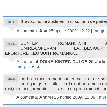
Bravo....noi te sustinem, noi suntem de partea
#8241
A comentat
Ana
25 aprilie 2009, 12:22
|
mergi 
SUNTEM ROMANI...SHI AS
#8243
UNIREA,SPERAM LA....DESIG
EFORTURI.....EU SUNT ROMANKA...
A comentat
DOINA-KINTEC DULCE
25 aprili
mergi sus ▲
ha ha romani,romani santeti ca si ei cre sa
#8244
an tigani.)si nu uitati ca la noi sa amestec
rusi,ukraineni,armenini.......si deja nu prea romani su
A comentat
Andrei
25 aprilie 2009, 12:39
|
mer