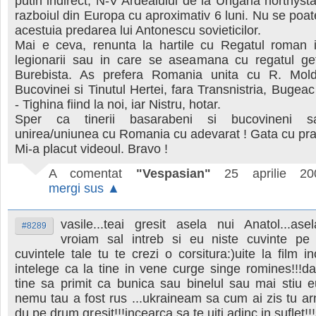
putin indirect, N-V Ardealului de la Ungaria horthysta
razboiul din Europa cu aproximativ 6 luni. Nu se poate
acestuia predarea lui Antonescu sovieticilor.
Mai e ceva, renunta la hartile cu Regatul roman 
legionarii sau in care se aseamana cu regatul get
Burebista. As prefera Romania unita cu R. Mold
Bucovinei si Tinutul Hertei, fara Transnistria, Bugeac
- Tighina fiind la noi, iar Nistru, hotar.
Sper ca tinerii basarabeni si bucovineni s
unirea/uniunea cu Romania cu adevarat ! Gata cu prafu
Mi-a placut videoul. Bravo !
A comentat
"Vespasian"
25 aprilie 20
mergi sus ▲
vasile...teai gresit asela nui Anatol...asel
#8289
vroiam sal intreb si eu niste cuvinte pe 
cuvintele tale tu te crezi o corsitura:)uite la film i
intelege ca la tine in vene curge singe romines!!!
tine sa primit ca bunica sau binelul sau mai stiu 
nemu tau a fost rus ...ukraineam sa cum ai zis tu ar
du pe drum gresit!!!incearca sa te uiti adinc in suflet!!!s