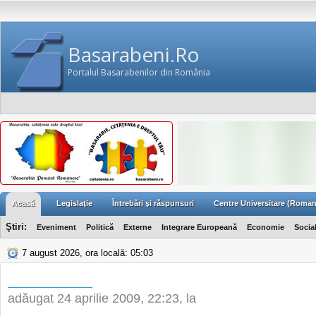
Basarabeni.Ro
Portalul Basarabenilor din România
Acasă
Legislaţie
Întrebări şi răspunsuri
Centre Universitare (Roman
Ştiri:
Eveniment
Politică
Externe
Integrare Europeană
Economie
Socia
7 august 2026, ora locală: 05:03
adăugat
24 aprilie 2009, 22:23
, la