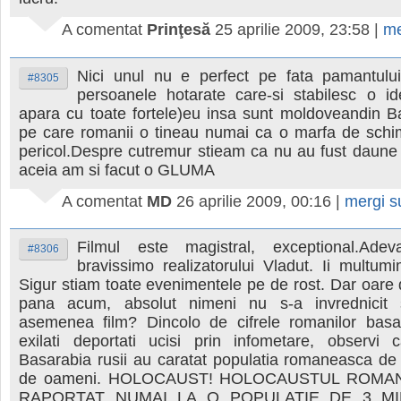
A comentat
Prinţesă
25 aprilie 2009, 23:58
|
me
Nici unul nu e perfect pe fata pamantului
#8305
persoanele hotarate care-si stabilesc o ide
apara cu toate fortele)eu insa sunt moldoveandin B
pe care romanii o tineau numai ca o marfa de schi
pericol.Despre cutremur stieam ca nu au fust daune
aceia am si facut o GLUMA
A comentat
MD
26 aprilie 2009, 00:16
|
mergi 
Filmul este magistral, exceptional.Adev
#8306
bravissimo realizatorului Vladut. Ii multumi
Sigur stiam toate evenimentele pe de rost. Dar oare
pana acum, absolut nimeni nu s-a invrednicit
asemenea film? Dincolo de cifrele romanilor basar
exilati deportati ucisi prin infometare, observi
Basarabia rusii au caratat populatia romaneasca de
de oameni. HOLOCAUST! HOLOCAUSTUL ROMA
RAPORTAT NUMAI LA O POPULATIE DE 3 MI