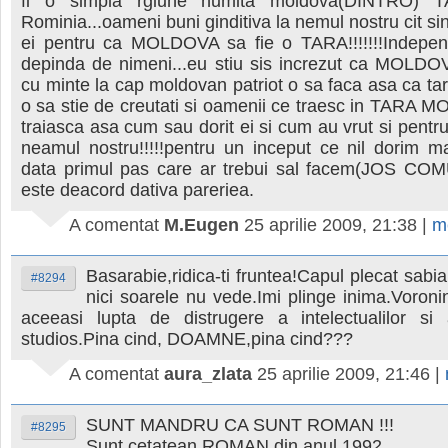
fi o simpla rgiune numita moldova(DINTRO) 
Rominia...oameni buni ginditiva la nemul nostru cit si
ei pentru ca MOLDOVA sa fie o TARA!!!!!!!Indepe
depinda de nimeni...eu stiu sis increzut ca MOLD
cu minte la cap moldovan patriot o sa faca asa ca ta
o sa stie de creutati si oamenii ce traesc in TARA
traiasca asa cum sau dorit ei si cum au vrut si pentru
neamul nostru!!!!!pentru un inceput ce nil dorim m
data primul pas care ar trebui sal facem(JOS COM
este deacord dativa pareriea.
A comentat
M.Eugen
25 aprilie 2009, 21:38
|
m
Basarabie,ridica-ti fruntea!Capul plecat sabia
#8294
nici soarele nu vede.Imi plinge inima.Voron
aceeasi lupta de distrugere a intelectualilor si a
studios.Pina cind, DOAMNE,pina cind???
A comentat
aura_zlata
25 aprilie 2009, 21:46
|
SUNT MANDRU CA SUNT ROMAN !!!
#8295
Sunt cetatean ROMAN din anul 1992