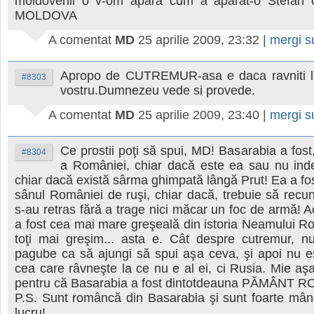
moldovenii o v-om apara cum a aparat-o Stefan 
MOLDOVA
A comentat
MD
25 aprilie 2009, 23:32
|
mergi 
Apropo de CUTREMUR-asa e daca ravniti l
#8303
vostru.Dumnezeu vede si provede.
A comentat
MD
25 aprilie 2009, 23:40
|
mergi 
Ce prostii poţi să spui, MD! Basarabia a fost,
#8304
a României, chiar dacă este ea sau nu ind
chiar dacă există sârma ghimpată lângă Prut! Ea a fo
sânul României de ruşi, chiar dacă, trebuie să recu
s-au retras fără a trage nici măcar un foc de armă! 
a fost cea mai mare greşeală din istoria Neamului 
toţi mai greşim... asta e. Cât despre cutremur, n
pagube ca să ajungi să spui aşa ceva, şi apoi nu 
cea care râvneşte la ce nu e al ei, ci Rusia. Mie aş
pentru că Basarabia a fost dintotdeauna PĂMÂNT
P.S. Sunt româncă din Basarabia şi sunt foarte mân
lucru!