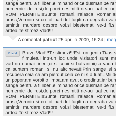
sange pentru a fi liberi,eliminand orice dusman pe ran
nemernici de rusi,de porci nesimtiti ne-au luat ce n
VOM PERMITE!!!Sunte romani.Traiasca Romania!!
urasc,Voronin si cu tot partidul fugiti ca degraba v
amintiri murdare despre voi,si blestemati ve-ti fi,si
ardea.Te stimez Vlad!!!
A comentat
patriot
25 aprilie 2009, 15:24
|
mer
Bravo Vlad!!!Te stimezi!!!Esti un geniu.Ti-as 
#8264
filmuletul intr-un loc unde vizitatori sunt m
vad nu numai tinerii,ci si copii si batraninii,sa vada 
ca suntem romani si nu altcineva!!!Prin sange si
recupera ceia ce am pierdut,ceia ce ni s-a luat...Mii 
un popor,am vorbit o limba,am avut o credinta,iar buni
sange pentru a fi liberi,eliminand orice dusman pe ran
nemernici de rusi,de porci nesimtiti ne-au luat ce n
VOM PERMITE!!!Sunte romani.Traiasca Romania!!
urasc,Voronin si cu tot partidul fugiti ca degraba v
amintiri murdare despre voi,si blestemati ve-ti fi,si
ardea.Te stimez Vlad!!!