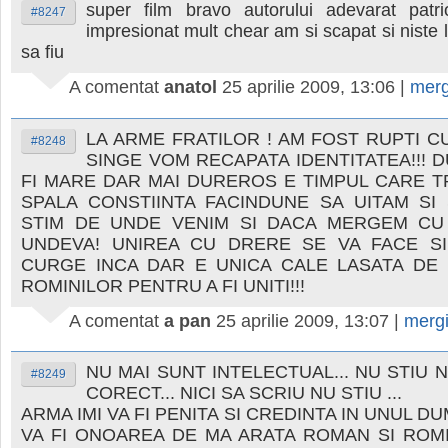
super film bravo autorului adevarat patr
#8247
impresionat mult chear am si scapat si niste l
sa fiu
A comentat
anatol
25 aprilie 2009, 13:06
|
merg
LA ARME FRATILOR ! AM FOST RUPTI C
#8248
SINGE VOM RECAPATA IDENTITATEA!!! 
FI MARE DAR MAI DUREROS E TIMPUL CARE T
SPALA CONSTIINTA FACINDUNE SA UITAM SI
STIM DE UNDE VENIM SI DACA MERGEM CU
UNDEVA! UNIREA CU DRERE SE VA FACE SI
CURGE INCA DAR E UNICA CALE LASATA DE
ROMINILOR PENTRU A FI UNITI!!!
A comentat
a pan
25 aprilie 2009, 13:07
|
merg
NU MAI SUNT INTELECTUAL... NU STIU N
#8249
CORECT... NICI SA SCRIU NU STIU ...
ARMA IMI VA FI PENITA SI CREDINTA IN UNUL D
VA FI ONOAREA DE MA ARATA ROMAN SI ROM