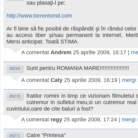
sau plasaţi-l pe:
http://www.torrentsmd.com
Ar fi bine să fie posibil de răspândit şi în rândul celo
au access liber şi/sau permanent la internet. Meri
Mersi anticipat. Toată STIMA.
A comentat
Andrem
25 aprilie 2009, 16:17
|
me
Sunt pentru ROMANIA MARE!!!!!!!!!!!!!!!!!!!
#8269
A comentat
Caty
25 aprilie 2009, 16:19
|
mergi
fratilor romini in timp ce vizionam filmuletul
#8270
cutremur in sufletul meu,si un cutremur real 
cuvintului,oare de cite baluri a fost?
A comentat
regy
25 aprilie 2009, 17:24
|
mergi
Catre "Printesa"
#8271