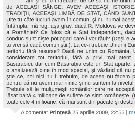
am şi eu o întrebare: de ce să nu ne unim
de ACELAŞI SÂNGE, AVEM ACEEAŞI ISTORIE
TRADIŢII, ACEEAŞI LIMBĂ DE STAT, CÂND SUN
Uite tu câte lucruri avem în comun, şi nu numai aces
întâmpla, mă rog, aşa grav, dacă R. Moldova ve dev
a României? Ce folos că e Stat independent, dac
conduc sunt nişte potlogari care-i vor răul? (Deşi e a
tu vrei să cadă comuniştii.). La ce-i trebuie Uniunii 
teritoriu fără resurse? Dacă ne unim cu România, 
considerare tot teritoriul, fără a privi mai atent
Basarabiei, dar cum Basarabia este un Stat aparte,
o analizează bine în mod special, şi văzând că nu 
ştie ce, noi nici nu îi trebuim, de aceea nu facem 
pentru că nu avem mai nimic şi nu suntem la nivelul 
Trebuie să le mulţumeşti românilor care ne acceptă
lăsat baltă 4 milioane de suflete ce simt româneşte. (
toate cele 4 milioane, că mai sunt din păcate şi destui
A comentat
Prinţesă
25 aprilie 2009, 22:55
|
me