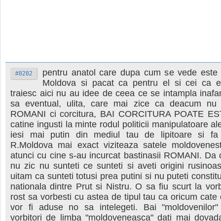
pentru anatol care dupa cum se vede este 
#8282
Moldova si pacat ca pentru el si cei ca e
traiesc aici nu au idee de ceea ce se intampla inaf
sa eventual, ulita, care mai zice ca deacum nu
ROMANI ci corcitura, BAI CORCITURA POATE ESTI
catine ingusti la minte rodul politicii manipulatoare al
iesi mai putin din mediul tau de lipitoare si fa
R.Moldova mai exact viziteaza satele moldovenest
atunci cu cine s-au incurcat bastinasii ROMANI. Da 
nu zic nu sunteti ce sunteti si aveti origini rusino
uitam ca sunteti totusi prea putini si nu puteti constit
nationala dintre Prut si Nistru. O sa fiu scurt la vo
rost sa vorbesti cu astea de tipul tau ca oricum cate
vor fi aduse no sa intelegeti. Bai "moldovenilor"
vorbitori de limba "moldoveneasca" dati mai dovada