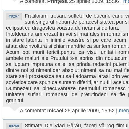
A comentat
Prinţesă
25 aprilie 2009, 15:36
|
me
Fratilor,imi tresare sufletul de bucurie cand 
#8267
sunt singurul nebun de pe acest site,ca pur si
eclipsat cu dragostea voastra de neam si de tara.
Intotdeauna am crezut in voi si mai ales in romanism
in stare latenta in inimile voastre si pe care acum i
atata dezinvoltura si chiar mandrie ca suntem romani.
Acum pot murii fericit,pentru ca visul unitatii ro
ambele maluri ale Prutului s-a aprins din nou,acum
sa luptam impreuna ca el sa prinda radacini puterni
dintre noi si nimeni,dar absolut nimeni sa nu mai fi
stare sa-l prosteasca sau sa-l adoarma iarasi prin vec
sovietice care spun ca suntem diferiti,iar nu fiii acelu
Dumnezeu sa binecuvanteze neamului romanesc t
unitatea suflarii romanesti de pretutindeni sa fie
granitul.
A comentat
micael
25 aprilie 2009, 15:52
|
mer
Stimate Dle Vlad Pârău, faceţi vă rog filmul
#8268