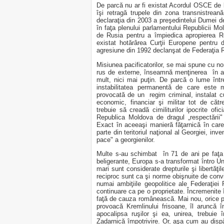
De parcă nu ar fi existat Acordul OSCE de l
îşi retragă trupele din zona transnistrean
declaraţia din 2003 a preşedintelui Dumei d
în faţa plenului parlamentului Republicii M
de Rusia pentru a împiedica apropierea R
existat hotărârea Curţii Europene pentru d
agresiune din 1992 declanşat de Federaţia 
Misiunea pacificatorilor, se mai spune cu non
rus de externe, înseamnă menţinerea în acea
mult, nici mai puţin. De parcă o lume înt
instabilitatea permanentă de care este m
provocată de un regim criminal, instalat cu
economic, financiar şi militar tot de cătr
trebuie să creadă cimiliturilor ipocrite o
Republica Moldova de dragul „respectării" in
Exact în aceeaşi manieră făţarnică în car
parte din teritoriul naţional al Georgiei, i
pace" a georgienilor.
Multe s-au schimbat în 71 de ani pe faţa p
beligerante, Europa s-a transformat întro Uni
mari sunt considerate drepturile şi libertăţil
reciproc sunt ca şi norme obişnuite de conv
numai ambiţiile geopolitice ale Federaţiei 
continuare ca pe o proprietate. Încremenite î
faţă de cauza românească. Mai nou, orice pa
provoacă Kremlinului frisoane, îl aruncă
apocalipsa ruşilor şi ea, unirea, trebuie 
Zadarnică împotrivire. Or, aşa cum au dispăr