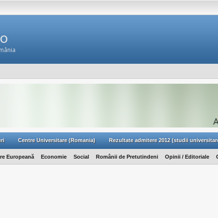
Ro
omânia
ri
Centre Universitare (Romania)
Rezultate admitere 2012 (studii universitar
are Europeană
Economie
Social
Românii de Pretutindeni
Opinii / Editoriale