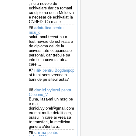
, nu e nevoie de
echivalare dar ca romani
cu diploma de la Moldova
e necesar de echivalat la
CNRED. Cu o ase...
#6
adaiulica
pentru
nicu_d
salut, anul trecut nu a
fost nevoie de echivalare
de diploma cei de la
universitate ocupanduse
personal, dar trebuie sa
intrebi la universitatea
care ...
#7
lilik
pentru Bogdanpop
si tu ai scos vreodata
bani de pe siteul asta?
...
#8
donici.vyiorel
pentru
Ciobanu_V
Buna, lasa-mi un msg pe
e-mail
donici.vyiorel@gmail.com
cu mai multe detalii gen,
orasul in care ai vrea sa
te transferi, la medicina
generala/dentara...
#9
crinna
pentru