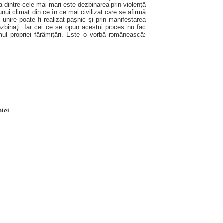
a dintre cele mai mari este dezbinarea prin violenţă
unui climat din ce în ce mai civilizat care se afirmă
unire poate fi realizat paşnic şi prin manifestarea
ezbinaţi. Iar cei ce se opun acestui proces nu fac
mul propriei fărâmiţări. Este o vorbă românească:
.
iei