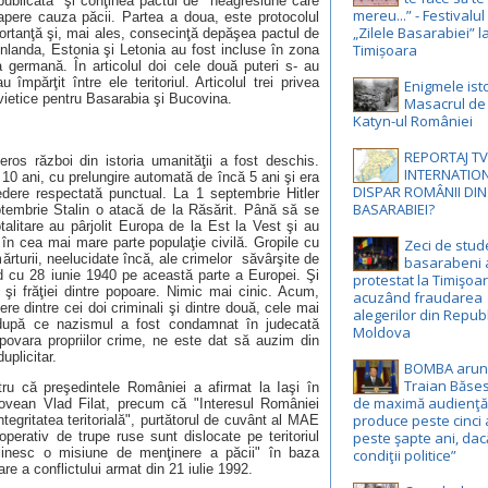
 publicată şi conţinea pactul de neagresiune care
mereu...” - Festivalul
apere cauza păcii. Partea a doua, este protocolul
„Zilele Basarabiei” l
mportanţă şi, mai ales, consecinţă depăşea pactul de
Timișoara
Finlanda, Estonia şi Letonia au fost incluse în zona
a germană. În articolul doi cele două puteri s- au
împărţit între ele teritoriul. Articolul trei privea
Enigmele isto
vietice pentru Basarabia şi Bucovina.
Masacrul de l
Katyn-ul României
REPORTAJ T
ros război din istoria umanităţii a fost deschis.
INTERNATION
 10 ani, cu prelungire automată de încă 5 ani şi era
DISPAR ROMÂNII DI
edere respectată punctual. La 1 septembrie Hitler
BASARABIEI?
tembrie Stalin o atacă de la Răsărit. Până să se
talitare au pârjolit Europa de la Est la Vest şi au
în cea mai mare parte populaţie civilă. Gropile cu
Zeci de stud
ărturii, neelucidate încă, ale crimelor săvârşite de
basarabeni 
ând cu 28 iunie 1940 pe această parte a Europei. Şi
protestat la Timişoar
 şi frăţiei dintre popoare. Nimic mai cinic. Acum,
acuzând fraudarea
e dintre cei doi criminali şi dintre două, cele mai
alegerilor din Repub
, după ce nazismul a fost condamnat în judecată
Moldova
povara propriilor crime, ne este dat să auzim din
uplicitar.
BOMBA arun
Traian Băses
ru că preşedintele României a afirmat la Iaşi în
de maximă audienţă:
ldovean Vlad Filat, precum că "Interesul României
produce peste cinci 
egritatea teritorială", purtătorul de cuvânt al MAE
perativ de trupe ruse sunt dislocate pe teritoriul
peste şapte ani, dac
linesc o misiune de menţinere a păcii" în baza
condiţii politice”
are a conflictului armat din 21 iulie 1992.