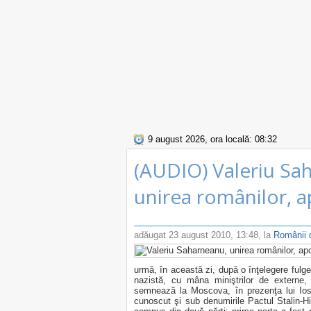
9 august 2026, ora locală: 08:32
(AUDIO) Valeriu Sa
unirea românilor, a
adăugat
23 august 2010, 13:48
, la
Românii d
urmă, în această zi, după o înţelegere fulger
nazistă, cu mâna miniştrilor de externe
semnează la Moscova, în prezenţa lui Iosi
cunoscut şi sub denumirile Pactul Stalin-Hi