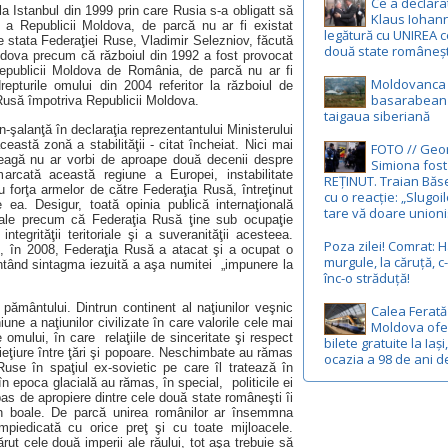
Ce a declara
a Istanbul din 1999 prin care Rusia s-a obligatt să
Klaus Iohann
ă a Republicii Moldova, de parcă nu ar fi existat
legătură cu UNIREA c
e stata Federaţiei Ruse, Vladimir Selezniov, făcută
două state româneșt
oldova precum că războiul din 1992 a fost provocat
epublicii Moldova de România, de parcă nu ar fi
Moldovanca 
repturile omului din 2004 referitor la războiul de
basarabean u
Rusă împotriva Republicii Moldova.
taigaua siberiană
-şalanţă în declaraţia reprezentantului Ministerului
stă zonă a stabilităţii - citat încheiat. Nici mai
FOTO // Geo
reagă nu ar vorbi de aproape două decenii despre
Simiona fost
arcată această regiune a Europei, instabilitate
REȚINUT. Traian Băs
 forţa armelor de către Federaţia Rusă, întreţinut
cu o reacție: „Slugoil
e ea. Desigur, toată opinia publică internaţională
tare vă doare union
ficiale precum că Federaţia Rusă ţine sub ocupaţie
tegrităţii teritoriale şi a suveranităţii acesteea.
Poza zilei! Comrat: H
e, în 2008, Federaţia Rusă a atacat şi a ocupat o
murgule, la căruță, 
nventând sintagma iezuită a aşa numitei „impunere la
înc-o străduță!
ământului. Dintrun continent al naţiunilor veşnic
Calea Ferată
une a naţiunilor civilizate în care valorile cele mai
Moldova ofe
e omului, în care relaţiile de sinceritate şi respect
bilete gratuite la Iași
ieţiure între ţări şi popoare. Neschimbate au rămas
ocazia a 98 de ani d
Ruse în spaţiul ex-sovietic pe care îl tratează în
n epoca glacială au rămas, în special, politicile ei
s de apropiere dintre cele două state româneşti îi
 în boale. De parcă unirea românilor ar însemmna
împiedicată cu orice preţ şi cu toate mijloacele.
ut cele două imperii ale răului, tot aşa trebuie să