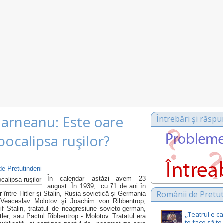
harneanu: Este oare
Întrebări şi răspu
pocalipsa ruşilor?
e Pretutindeni
În calendar astăzi avem 23
august. În 1939, cu 71 de ani în
Românii de Pretut
 între Hitler şi Stalin, Rusia sovietică şi Germania
, Veaceslav Molotov şi Joachim von Ribbentrop,
f Stalin, tratatul de neagresiune sovieto-german,
,,Teatrul e 
tler, sau Pactul Ribbentrop - Molotov. Tratatul era
te face să te