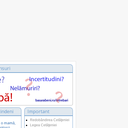
nsuri
indeni
Important
Redobândirea Cetăţeniei
ca o mamă,
Legea Cetăţeniei
-ntorci