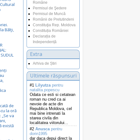
Române
 Cultural
Permisul de Şedere
a
Permisul de Muncă
Românii de Pretutindeni
riei.
Constituţia Rep. Moldova
a Bălţi,
Constituția României
Declarația de
Independență
VR
AL:
Extra
N SUDUL
Arhiva de Știri
enți
Ultimele răspunsuri
au
a,
#1
Lilyutza
pentru
lica
natalita.popescu
Odata ce esti si cetatean
roman nu cred ca ai
nevoie de acte din
cată de
Republica Moldova, cel
cu la oră
mai bine intrenati la
 „Se va
starea civila din
ani,
localitatea viitorului...
ă există
#2
Anusca
pentru
dorin1995
dar daca depui direct la