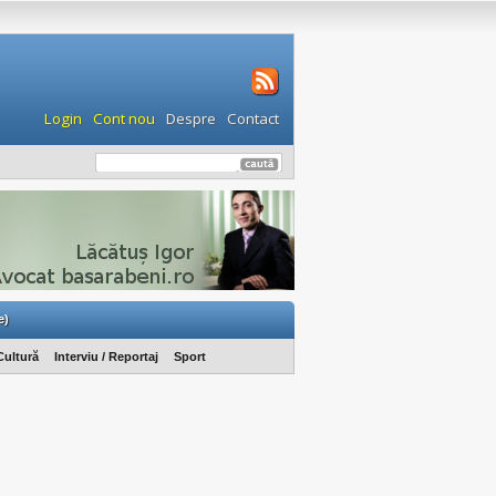
Login
Cont nou
Despre
Contact
e)
Cultură
Interviu / Reportaj
Sport