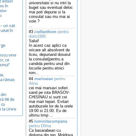
t astăzi
universitate si nu intri la
is în
buget sau eventual deloc
elor
mai poti depune si la
i
consulat sau mu mai ai
voie ?
– un sat
...
itat în
#3
cielfanthom
pentru
dorin1995
Salut!
rge
In acest caz aplici ca
oricare alt absolvent de
escu vine
liceu, depunand dosarul
la consulat(pentru a
or, ce
candida pentru unul din
ismul”
locurile pentru etnici
rom...
ai,
#4
marinaian
pentru
c-a rămas
Alina
cei mai marsavi soferi
sand pe ruta BRASOV-
 din
CHISINAU si sunt cei
ră 98 de
mai mari tepari. Evitari
, cu
autobuzele lor de la orele
e la Unire
19:00 si 21:00. Eu de
ultimu timp ...
#5
luminitacumpana
pentru D0ina
Ca basarabean cu
diploma din rep. Moldova