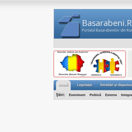
Basarabeni.
Portalul Basarabenilor din R
Acasă
Legislaţie
Întrebări şi răspunsu
Ştiri:
Eveniment
Politică
Externe
Integr