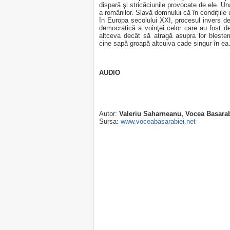
dispară şi stricăciunile provocate de ele. Un
a românilor. Slavă domnului că în condiţiile 
în Europa secolului XXI, procesul invers de 
democratică a voinţei celor care au fost d
altceva decât să atragă asupra lor bleste
cine sapă groapă altcuiva cade singur în ea
AUDIO
Autor:
Valeriu Saharneanu, Vocea Basarab
Sursa:
www.voceabasarabiei.net