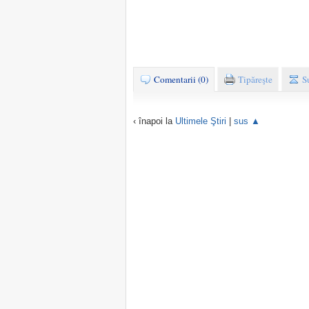
Comentarii (0)
Tipăreşte
S
‹ înapoi la
Ultimele Ştiri
|
sus ▲