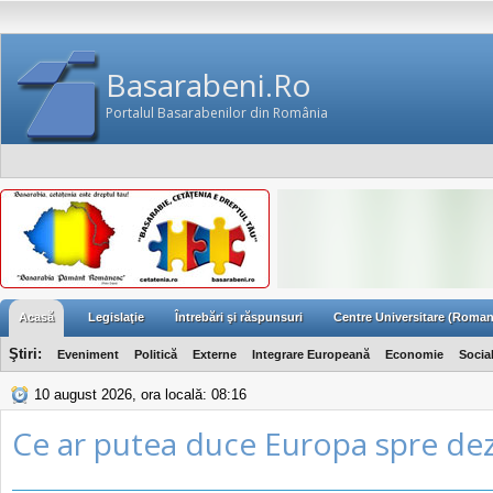
Basarabeni.Ro
Portalul Basarabenilor din România
Acasă
Legislaţie
Întrebări şi răspunsuri
Centre Universitare (Roman
Ştiri:
Eveniment
Politică
Externe
Integrare Europeană
Economie
Socia
10 august 2026, ora locală: 08:16
Ce ar putea duce Europa spre de