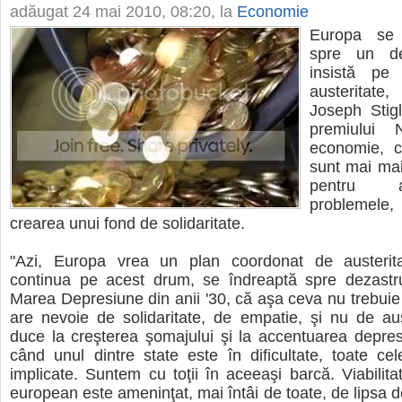
adăugat
24 mai 2010, 08:20
, la
Economie
Europa se 
spre un de
insistă pe
austeritat
Joseph Stigl
premiului 
economie, c
sunt mai mai
pentru 
problemele,
crearea unui fond de solidaritate.
"Azi, Europa vrea un plan coordonat de austerit
continua pe acest drum, se îndreaptă spre dezastr
Marea Depresiune din anii '30, că aşa ceva nu trebuie
are nevoie de solidaritate, de empatie, şi nu de aus
duce la creşterea şomajului şi la accentuarea depres
când unul dintre state este în dificultate, toate cel
implicate. Suntem cu toţii în aceeaşi barcă. Viabilitat
european este ameninţat, mai întâi de toate, de lipsa de