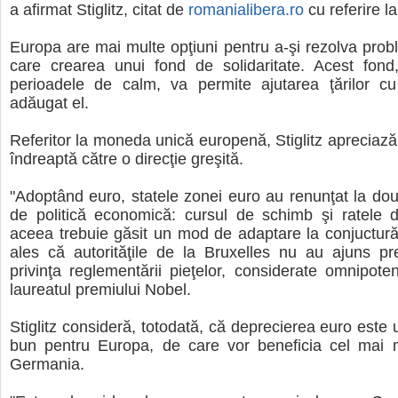
a afirmat Stiglitz, citat de
romanialibera.ro
cu referire l
Europa are mai multe opţiuni pentru a-şi rezolva probl
care crearea unui fond de solidaritate. Acest fond,
perioadele de calm, va permite ajutarea ţărilor c
adăugat el.
Referitor la moneda unică europenă, Stiglitz apreciaz
îndreaptă către o direcţie greşită.
"Adoptând euro, statele zonei euro au renunţat la do
de politică economică: cursul de schimb şi ratele d
aceea trebuie găsit un mod de adaptare la conjuctură
ales că autorităţile de la Bruxelles nu au ajuns pr
privinţa reglementării pieţelor, considerate omnipoten
laureatul premiului Nobel.
Stiglitz consideră, totodată, că deprecierea euro este 
bun pentru Europa, de care vor beneficia cel mai m
Germania.