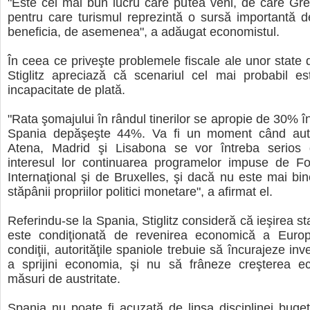
"Este cel mai bun lucru care putea veni, de care Gre
pentru care turismul reprezintă o sursă importantă de
beneficia, de asemenea", a adăugat economistul.
În ceea ce priveşte problemele fiscale ale unor state 
Stiglitz apreciază că scenariul cel mai probabil es
incapacitate de plată.
"Rata şomajului în rândul tinerilor se apropie de 30% în
Spania depăşeşte 44%. Va fi un moment când autor
Atena, Madrid şi Lisabona se vor întreba serios
interesul lor continuarea programelor impuse de F
Internaţional şi de Bruxelles, şi dacă nu este mai bi
stăpânii propriilor politici monetare", a afirmat el.
Referindu-se la Spania, Stiglitz consideră că ieşirea sta
este condiţionată de revenirea economică a Europ
condiţii, autorităţile spaniole trebuie să încurajeze inves
a sprijini economia, şi nu să frâneze creşterea e
măsuri de austritate.
Spania nu poate fi acuzată de lipsa disciplinei buge