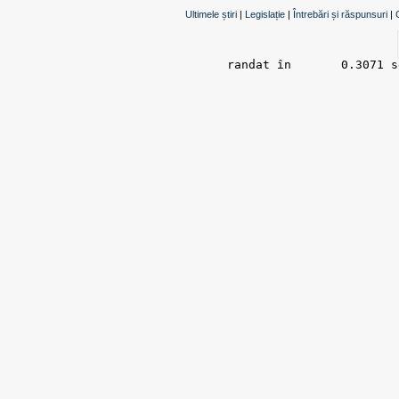
Ultimele știri
|
Legislație
|
Întrebări și răspunsuri
|
randat în 	0.