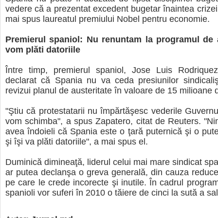
vedere că a prezentat excedent bugetar înaintea crize
mai spus laureatul premiului Nobel pentru economie.
Premierul spaniol: Nu renuntam la programul de a
vom plăti datoriile
Între timp, premierul spaniol, Jose Luis Rodrique
declarat că Spania nu va ceda presiunilor sindicaliş
revizui planul de austeritate în valoare de 15 milioane 
"Ştiu că protestatarii nu împărtăşesc vederile Guvernul
vom schimba", a spus Zapatero, citat de Reuters. "N
avea îndoieli că Spania este o ţară puternică şi o pu
şi îşi va plăti datoriile", a mai spus el.
Duminică dimineaţă, liderul celui mai mare sindicat spa
ar putea declanşa o greva generală, din cauza reducerii
pe care le crede incorecte şi inutile. În cadrul program
spanioli vor suferi în 2010 o tăiere de cinci la sută a sala