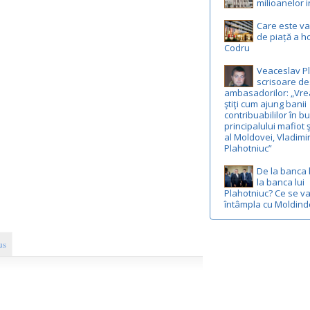
milioanelor i
Care este v
de piață a ho
Codru
Veaceslav Pl
scrisoare de
ambasadorilor: „Vre
ştiţi cum ajung banii
contribuabililor în b
principalului mafiot ş
al Moldovei, Vladimi
Plahotniuc”
De la banca 
la banca lui
Plahotniuc? Ce se v
întâmpla cu Moldin
us