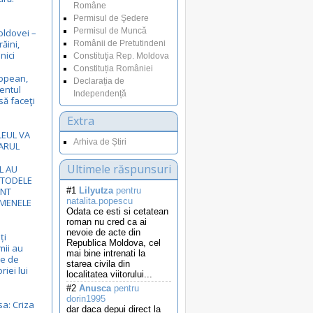
Române
Permisul de Şedere
Permisul de Muncă
oldovei –
răini,
Românii de Pretutindeni
nici
Constituţia Rep. Moldova
Constituția României
opean,
Declarația de
entul
Independență
să faceţi
Extra
LEUL VA
Arhiva de Știri
ARUL
Ultimele răspunsuri
L AU
ETODELE
UNT
#1
Lilyutza
pentru
natalita.popescu
RMENELE
Odata ce esti si cetatean
roman nu cred ca ai
nevoie de acte din
ți
Republica Moldova, cel
mii au
mai bine intrenati la
de de
starea civila din
riei lui
localitatea viitorului...
#2
Anusca
pentru
dorin1995
sa: Criza
dar daca depui direct la