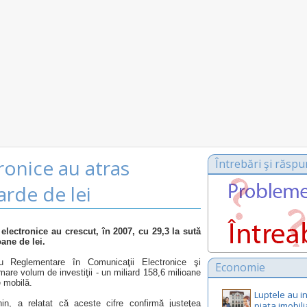
ronice au atras
Întrebări şi răspu
iarde de lei
i electronice au crescut, în 2007, cu 29,3 la sută
ane de lei.
tru Reglementare în Comunicaţii Electronice şi
Economie
are volum de investiţii - un miliard 158,6 milioane
e mobilă.
Luptele au in
in, a relatat că aceste cifre confirmă justeţea
piața imobili