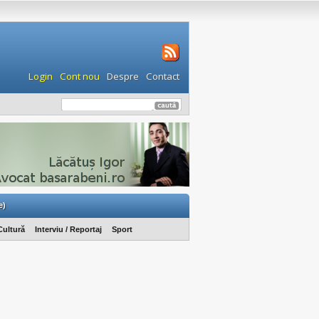
Login
Cont nou
Despre
Contact
e)
Cultură
Interviu / Reportaj
Sport