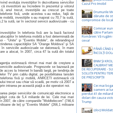
ind evoluţia investiţiilor în dezvoltarea serviciilor
Cazul Pro Imobil
ă investitorii au încredere în prezentul şi viitorul
că, anul trecut, investiţiile au crescut pe toate
Drumurile M
 telefonie fixă, unde acestea s-au redus, faţă de
dăruite de st
e mobilă, investiţiile s-au majorat cu 70,7 la sută,
compromise de local
,2 la sută, iar în sectorul servicii audiovizuale - cu
Comisar eur
către Parlam
estiţiilor în telefonia fixă are la bază factorul
României: Vă rugăm 
alocaţiilor în telefonia mobilă a fost determinată de
ceva!
oi - "Unite" şi "Eventis Mobile", de rebranding-ul
xtinderea capacităţilor SA "Orange Moldova" şi SA
i în serviciile audiovizuale se datorează, în mare
PÂNĂ CÂND 
e a alocat, în 2007, circa 47 la sută din totalul
ÎNCOLȚI DOL
BNM ȘI KROL
agenţia estimează ritmuri mai mari de creştere a
CALIBRAT M
în serviciile audiovizuale. Prognozele se bazează pe
DE RECUPERARE - S
 de acces la Internet în bandă largă, pe tendinţa de
SOLUȚII PENTRU TE
lelor TV prin cablu digital, pe posibilitatea lansării
DE PRESCRIPȚII
 în telefonia fixă şi mobilă, ANRCETI estimează că
nului trecut sau chiar să scadă, pe motiv că 2007 a
Cei mai boga
prin intrarea pe această piaţă a doi operatori noi.
oameni ai lu
area pieţei serviciilor de comunicaţii electronice a
pierdut 41 de miliar
păşit cota de 5,4 miliarde de lei. Cele mai mari
dolari din cauza victo
, în 2007, de către companiile "Moldtelecom" (746,6
Trump
ilioane de lei) şi "Eventis Mobile" (266,1 milioane
(doc) Moldat