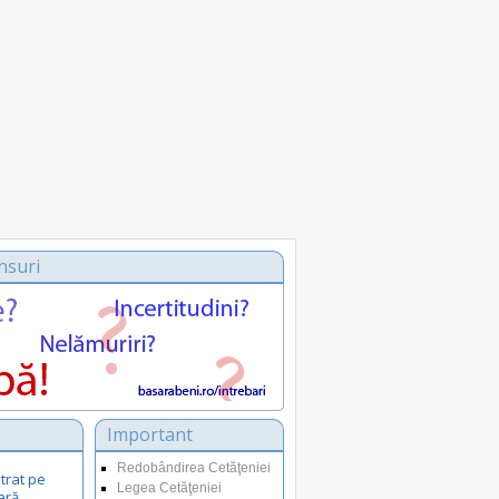
nsuri
Important
Redobândirea Cetăţeniei
trat pe
Legea Cetăţeniei
ară.