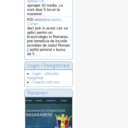
larisa2726
aproape 10 media, ca
sunt doar 5 locuri la
masterat...
#10
adaiulica
pentru
Cornel
deci poti in acest caz sa
aplici pentru un
liceu/colegiu in Romania,
poti beneficia de locurile
acordate de statul Roman
( astfel primind o bursa
de 5...
Login / Înregistrare
Login - utilizator
inregistrat
Crează cont nou
Parteneri