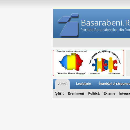
Basarabeni.
Portalul Basarabenilor din R
Acasă
Legislaţie
Întrebări şi răspunsu
Ştiri:
Eveniment
Politică
Externe
Integr