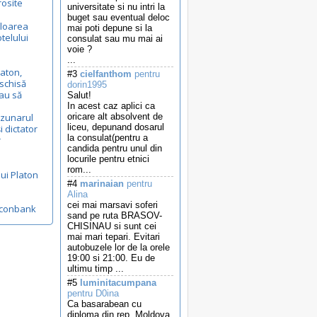
rosite
universitate si nu intri la
buget sau eventual deloc
aloarea
mai poti depune si la
telului
consulat sau mu mai ai
voie ?
...
aton,
#3
cielfanthom
pentru
schisă
dorin1995
au să
Salut!
In acest caz aplici ca
uzunarul
oricare alt absolvent de
liceu, depunand dosarul
i dictator
la consulat(pentru a
r
candida pentru unul din
locurile pentru etnici
rom...
lui Platon
#4
marinaian
pentru
Alina
a
cei mai marsavi soferi
dconbank
sand pe ruta BRASOV-
CHISINAU si sunt cei
mai mari tepari. Evitari
autobuzele lor de la orele
19:00 si 21:00. Eu de
ultimu timp ...
#5
luminitacumpana
pentru D0ina
Ca basarabean cu
diploma din rep. Moldova