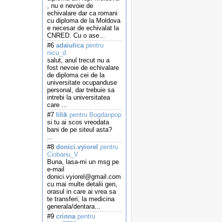
, nu e nevoie de
echivalare dar ca romani
cu diploma de la Moldova
e necesar de echivalat la
CNRED. Cu o ase...
#6
adaiulica
pentru
nicu_d
salut, anul trecut nu a
fost nevoie de echivalare
de diploma cei de la
universitate ocupanduse
personal, dar trebuie sa
intrebi la universitatea
care ...
#7
lilik
pentru Bogdanpop
si tu ai scos vreodata
bani de pe siteul asta?
...
#8
donici.vyiorel
pentru
Ciobanu_V
Buna, lasa-mi un msg pe
e-mail
donici.vyiorel@gmail.com
cu mai multe detalii gen,
orasul in care ai vrea sa
te transferi, la medicina
generala/dentara...
#9
crinna
pentru