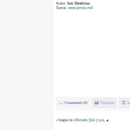
Autor:
Ion Strelciuc
Sursa:
www.presa.md
Comentarii (0)
Tipăreşte
S
‹ înapoi la
Ultimele Ştiri
|
sus ▲