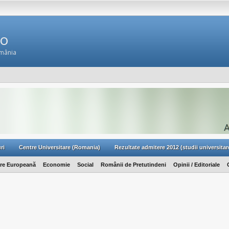
Ro
omânia
ri
Centre Universitare (Romania)
Rezultate admitere 2012 (studii universitar
are Europeană
Economie
Social
Românii de Pretutindeni
Opinii / Editoriale