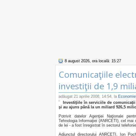
8 august 2026, ora locală: 15:27
Comunicaţiile elect
investiţii de 1,9 mil
adăugat
21 aprilie 2008, 14:54
, la
Economie
Investiţiile în serviciile de comunicaţi
şi au ajuns până la un miliard 926,5 milio
Potrivit datelor Agenţiei Naţionale pen
Tehnologia Informaţiei (ANRCETI), cel mai m
de lei - a fost înregistrat în sectorul telefoni
Adjunctul directorului ANRCETI, Ion Poch