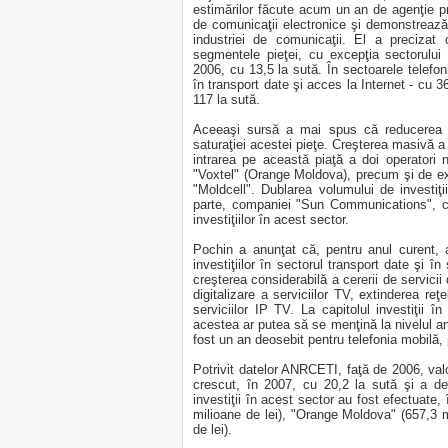
estimărilor făcute acum un an de agenţie priv
de comunicaţii electronice şi demonstrează c
industriei de comunicaţii. El a precizat 
segmentele pieţei, cu excepţia sectorului
2006, cu 13,5 la sută. În sectoarele telefoni
în transport date şi acces la Internet - cu 36
117 la sută.
Aceeaşi sursă a mai spus că reducerea inv
saturaţiei acestei pieţe. Creşterea masivă a 
intrarea pe această piaţă a doi operatori n
"Voxtel" (Orange Moldova), precum şi de e
"Moldcell". Dublarea volumului de investiţi
parte, companiei "Sun Communications", car
investiţiilor în acest sector.
Pochin a anunţat că, pentru anul curent, 
investiţiilor în sectorul transport date şi 
creşterea considerabilă a cererii de servicii
digitalizare a serviciilor TV, extinderea reţe
serviciilor IP TV. La capitolul investiţii
acestea ar putea să se menţină la nivelul a
fost un an deosebit pentru telefonia mobilă, 
Potrivit datelor ANRCETI, faţă de 2006, valo
crescut, în 2007, cu 20,2 la sută şi a de
investiţii în acest sector au fost efectuate
milioane de lei), "Orange Moldova" (657,3 m
de lei).