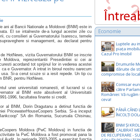
ie
e ani al Bancii Nationale a Moldovei (BNM) este in
Economie
ata. El se intalneste de-a lungul acestei zile cu
i, cu consilieri ai Guvernatorului Isarescu, temele
a, supraveghere si management, au declarat pentru
Luptele au in
piața imobili
Cazul Pro Imobil
ate de HotNews, vizita Guvernatorului BNM se inscrie
 Moldova, reprezentantii Presedintiei si cei ai
Drumurile M
uresti acordand tot sprijinul lor in vederea acestei
dăruite de st
s ca e Guvernator. A intrat in biroul nostru oarecum
 usa. Si-a cerut scuze si a iesit repede. Un tip cu
compromise de local
din BNR, pentru HotNews.
Comisar eur
tul unei universitati romanesti, el lucrand si ca
către Parlam
ernator al BNM este absolvent al Universitatii
României: Vă rugăm 
91-1996, facultatea finante si credit.
ceva!
tor al BNM, Dorin Dragutanu a detinut functia de
PÂNĂ CÂND 
niei PricewaterHouseCoopers Serbia. Si-a inceput
ÎNCOLȚI DOL
„Bankcoop" SA din Romania, Sucursala Chisinau,
BNM ȘI KROL
CALIBRAT M
seCoopers Moldova (PwC Moldova) in functia de
 activitate la PwC Moldova a fost promovat pana la
DE RECUPERARE - S
l Audit. In perioada 2003-2005 a exercitat functia