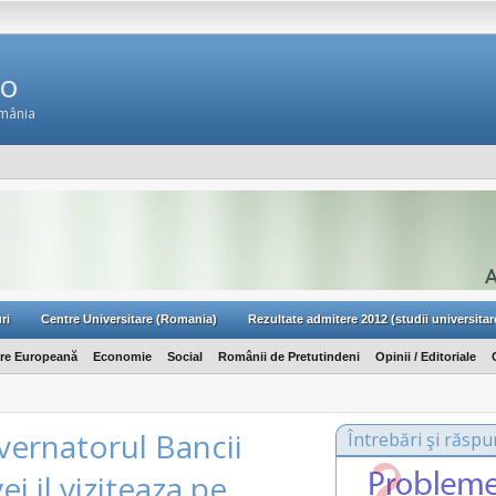
Ro
omânia
ri
Centre Universitare (Romania)
Rezultate admitere 2012 (studii universitar
are Europeană
Economie
Social
Românii de Pretutindeni
Opinii / Editoriale
vernatorul Bancii
Întrebări şi răspu
i il viziteaza pe