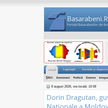
Basarabeni.
Portalul Basarabenilor din R
Acasă
Legislaţie
Întrebări şi răspunsu
Ştiri:
Eveniment
Politică
Externe
Integr
8 august 2026, ora locală: 10:09
Dorin Dragutan, gu
Nationale a Moldove