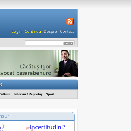
Login
Cont nou
Despre
Contact
e)
Cultură
Interviu / Reportaj
Sport
nsuri