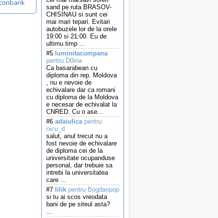
dconbank
sand pe ruta BRASOV-
CHISINAU si sunt cei
mai mari tepari. Evitari
autobuzele lor de la orele
19:00 si 21:00. Eu de
ultimu timp ...
#5
luminitacumpana
pentru D0ina
Ca basarabean cu
diploma din rep. Moldova
, nu e nevoie de
echivalare dar ca romani
cu diploma de la Moldova
e necesar de echivalat la
CNRED. Cu o ase...
#6
adaiulica
pentru
nicu_d
salut, anul trecut nu a
fost nevoie de echivalare
de diploma cei de la
universitate ocupanduse
personal, dar trebuie sa
intrebi la universitatea
care ...
#7
lilik
pentru Bogdanpop
si tu ai scos vreodata
bani de pe siteul asta?
...