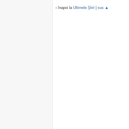
‹ înapoi la
Ultimele Ştiri
|
sus ▲