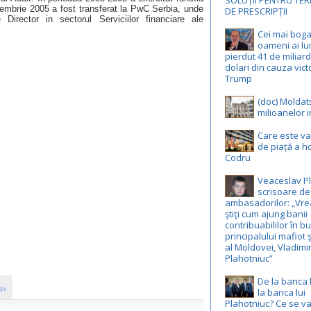
SOLUȚII PENTRU TE
mbrie 2005 a fost transferat la PwC Serbia, unde
DE PRESCRIPȚII
irector in sectorul Serviciilor financiare ale
Cei mai boga
oameni ai lu
pierdut 41 de miliar
dolari din cauza victo
Trump
(doc) Moldat
milioanelor i
Care este v
de piață a ho
Codru
Veaceslav Pl
scrisoare de
ambasadorilor: „Vre
ştiţi cum ajung banii
contribuabililor în b
principalului mafiot ş
al Moldovei, Vladimi
Plahotniuc”
De la banca 
us
la banca lui
Plahotniuc? Ce se v