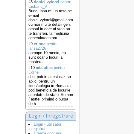
#8
donici.vyiorel
pentru
Ciobanu_V
Buna, lasa-mi un msg pe
e-mail
donici.vyiorel@gmail.com
cu mai multe detalii gen,
orasul in care ai vrea sa
te transferi, la medicina
generala/dentara...
#9
crinna
pentru
larisa2726
aproape 10 media, ca
sunt doar 5 locuri la
masterat...
#10
adaiulica
pentru
Cornel
deci poti in acest caz sa
aplici pentru un
liceu/colegiu in Romania,
poti beneficia de locurile
acordate de statul Roman
( astfel primind o bursa
de 5...
Login / Înregistrare
Login - utilizator
inregistrat
Crează cont nou