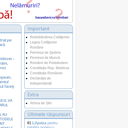
Important
Redobândirea Cetăţeniei
trat pe
Legea Cetăţeniei
ară.
Române
Permisul de Şedere
Permisul de Muncă
oldovei –
răini,
Românii de Pretutindeni
nici
Constituţia Rep. Moldova
Constituția României
opean,
Declarația de
entul
Independență
să faceţi
Extra
LEUL VA
Arhiva de Știri
ARUL
Ultimele răspunsuri
L AU
ETODELE
UNT
#1
Lilyutza
pentru
natalita.popescu