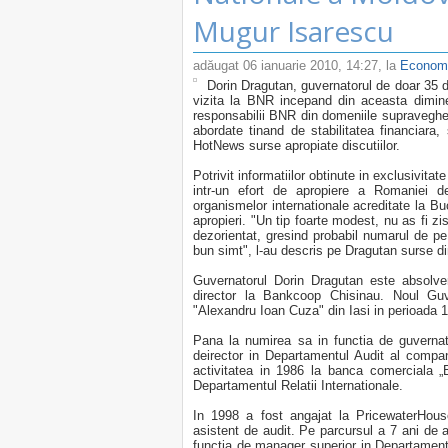
Mugur Isarescu
adăugat
06 ianuarie 2010, 14:27
, la
Econom
Dorin Dragutan, guvernatorul de doar 35 d
vizita la BNR incepand din aceasta dimine
responsabilii BNR din domeniile supravegheri
abordate tinand de stabilitatea financiar
HotNews surse apropiate discutiilor.
Potrivit informatiilor obtinute in exclusivit
intr-un efort de apropiere a Romaniei de
organismelor internationale acreditate la Buc
apropieri. "Un tip foarte modest, nu as fi zi
dezorientat, gresind probabil numarul de pe
bun simt", l-au descris pe Dragutan surse 
Guvernatorul Dorin Dragutan este absolven
director la Bankcoop Chisinau. Noul Guv
"Alexandru Ioan Cuza" din Iasi in perioada 19
Pana la numirea sa in functia de guverna
deirector in Departamentul Audit al compa
activitatea in 1986 la banca comerciala 
Departamentul Relatii Internationale.
In 1998 a fost angajat la PricewaterHou
asistent de audit. Pe parcursul a 7 ani de
functia de manager superior in Departamentu