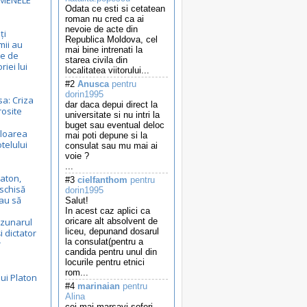
RMENELE
Odata ce esti si cetatean
roman nu cred ca ai
nevoie de acte din
ți
Republica Moldova, cel
mii au
mai bine intrenati la
de de
starea civila din
riei lui
localitatea viitorului...
#2
Anusca
pentru
dorin1995
sa: Criza
dar daca depui direct la
rosite
universitate si nu intri la
buget sau eventual deloc
aloarea
mai poti depune si la
telului
consulat sau mu mai ai
voie ?
...
aton,
#3
cielfanthom
pentru
schisă
dorin1995
au să
Salut!
In acest caz aplici ca
uzunarul
oricare alt absolvent de
liceu, depunand dosarul
i dictator
la consulat(pentru a
r
candida pentru unul din
locurile pentru etnici
rom...
lui Platon
#4
marinaian
pentru
Alina
a
cei mai marsavi soferi