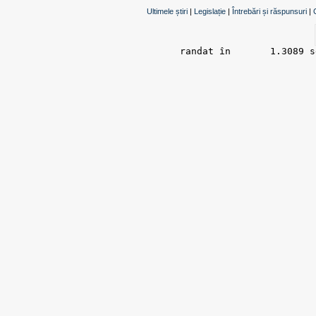
Ultimele știri
|
Legislație
|
Întrebări și răspunsuri
|
randat în 	1.