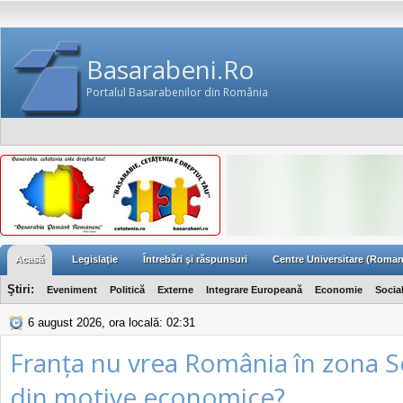
Basarabeni.Ro
Portalul Basarabenilor din România
Acasă
Legislaţie
Întrebări şi răspunsuri
Centre Universitare (Roman
Ştiri:
Eveniment
Politică
Externe
Integrare Europeană
Economie
Socia
6 august 2026, ora locală: 02:31
Franța nu vrea România în zona 
din motive economice?